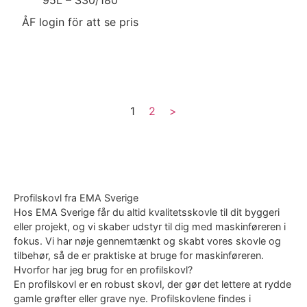
95L – S30/180
ÅF login för att se pris
1
2
>
Profilskovl fra EMA Sverige
Hos EMA Sverige får du altid kvalitetsskovle til dit byggeri
eller projekt, og vi skaber udstyr til dig med maskinføreren i
fokus. Vi har nøje gennemtænkt og skabt vores skovle og
tilbehør, så de er praktiske at bruge for maskinføreren.
Hvorfor har jeg brug for en profilskovl?
En profilskovl er en robust skovl, der gør det lettere at rydde
gamle grøfter eller grave nye. Profilskovlene findes i