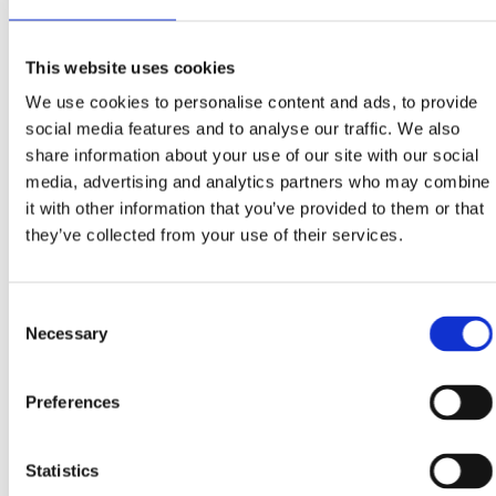
This website uses cookies
We use cookies to personalise content and ads, to provide
social media features and to analyse our traffic. We also
share information about your use of our site with our social
EMA INTERNATIONAL
media, advertising and analytics partners who may combine
Granhøjvej 8
it with other information that you’ve provided to them or that
8600 Silkeborg
they’ve collected from your use of their services.
Denmark
Consent
ÜBER UNS
Necessary
Selection
EMA ist ein Baggerzubehörhersteller, der Qualität ausstrahlt.
Wir überlassen nichts dem Zufall und die Zufriedenheit
unserer Kunden ist unser Antrieb.
Preferences
CONTACT US
Statistics
Phone:
+45 81 77 02 50