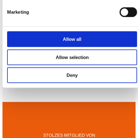
E-mail:
salesint@cegroup.no
Marketing
Allow all
Allow selection
EMA
Über uns
Policys
Deny
Nachhaltigkeit
Terms of purchase
STOLZES MITGLIED VON