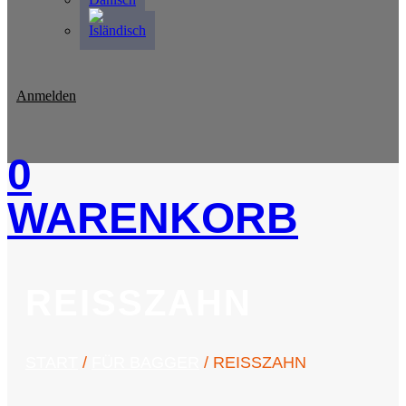
Anmelden
0
WARENKORB
REISSZAHN
START
/
FÜR BAGGER
/ REISSZAHN