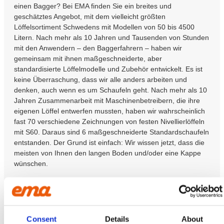
einen Bagger? Bei EMA finden Sie ein breites und
geschätztes Angebot, mit dem vielleicht größten
Löffelsortiment Schwedens mit Modellen von 50 bis 4500
Litern. Nach mehr als 10 Jahren und Tausenden von Stunden
mit den Anwendern – den Baggerfahrern – haben wir
gemeinsam mit ihnen maßgeschneiderte, aber
standardisierte Löffelmodelle und Zubehör entwickelt. Es ist
keine Überraschung, dass wir alle anders arbeiten und
denken, auch wenn es um Schaufeln geht. Nach mehr als 10
Jahren Zusammenarbeit mit Maschinenbetreibern, die ihre
eigenen Löffel entwerfen mussten, haben wir wahrscheinlich
fast 70 verschiedene Zeichnungen von festen Nivellierlöffeln
mit S60. Daraus sind 6 maßgeschneiderte Standardschaufeln
entstanden. Der Grund ist einfach: Wir wissen jetzt, dass die
meisten von Ihnen den langen Boden und/oder eine Kappe
wünschen.
Die Reisszähne aus EMA sind robust konstruiert und mit
Hardox gefertigt. Reisszahn ist in standard oder HD version
verfügbar.
Consent
Details
About