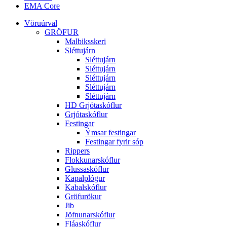
EMA Core
Vöruúrval
GRÖFUR
Malbiksskeri
Sléttujárn
Sléttujárn
Sléttujárn
Sléttujárn
Sléttujárn
Sléttujárn
HD Grjótaskóflur
Grjótaskóflur
Festingar
Ýmsar festingar
Festingar fyrir sóp
Rippers
Flokkunarskóflur
Glussaskóflur
Kapalplógur
Kabalskóflur
Gröfurökur
Jib
Jöfnunarskóflur
Fláaskóflur