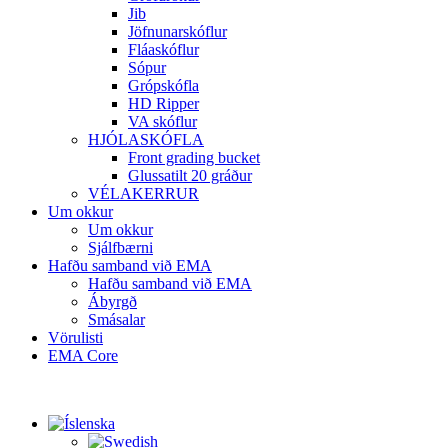
Jib
Jöfnunarskóflur
Fláaskóflur
Sópur
Grópskófla
HD Ripper
VA skóflur
HJÓLASKÓFLA
Front grading bucket
Glussatilt 20 gráður
VÉLAKERRUR
Um okkur
Um okkur
Sjálfbærni
Hafðu samband við EMA
Hafðu samband við EMA
Ábyrgð
Smásalar
Vörulisti
EMA Core