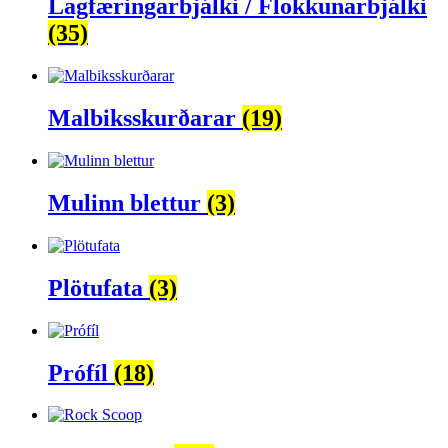
Lagfæringarbjálki / Flokkunarbjálki
(35)
Malbiksskurðarar
(19)
Mulinn blettur
(3)
Plötufata
(3)
Prófíl
(18)