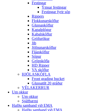
Festingar
Ýmsar festingar
Festingar fyrir sóp
Rippers
Flokkunarskóflur
Glussaskóflur
Kapalplógur
Kabalskóflur
Gröfurökur
Jib
Jöfnunarskóflur
Fláaskóflur
Sópur
Grópskófla
HD Ripper
VA skóflur
HJÓLASKÓFLA
Front grading bucket
Glussatilt 20 gráður
VÉLAKERRUR
Um okkur
Um okkur
Sjálfbærni
Hafðu samband við EMA
Hafðu samband við EMA