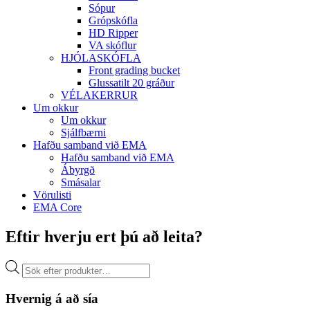
Sópur
Grópskófla
HD Ripper
VA skóflur
HJÓLASKÓFLA
Front grading bucket
Glussatilt 20 gráður
VÉLAKERRUR
Um okkur
Um okkur
Sjálfbærni
Hafðu samband við EMA
Hafðu samband við EMA
Ábyrgð
Smásalar
Vörulisti
EMA Core
Eftir hverju ert þú að leita?
Products
search
Hvernig á að sía