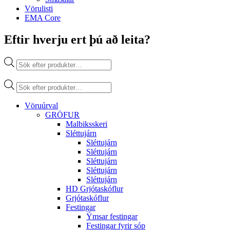
Vörulisti
EMA Core
Eftir hverju ert þú að leita?
Products
search
Products
search
Vöruúrval
GRÖFUR
Malbiksskeri
Sléttujárn
Sléttujárn
Sléttujárn
Sléttujárn
Sléttujárn
Sléttujárn
HD Grjótaskóflur
Grjótaskóflur
Festingar
Ýmsar festingar
Festingar fyrir sóp