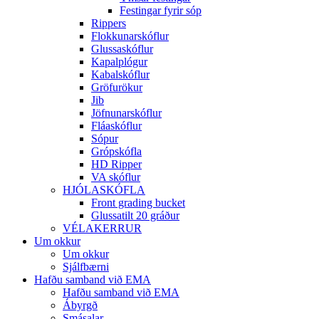
Festingar fyrir sóp
Rippers
Flokkunarskóflur
Glussaskóflur
Kapalplógur
Kabalskóflur
Gröfurökur
Jib
Jöfnunarskóflur
Fláaskóflur
Sópur
Grópskófla
HD Ripper
VA skóflur
HJÓLASKÓFLA
Front grading bucket
Glussatilt 20 gráður
VÉLAKERRUR
Um okkur
Um okkur
Sjálfbærni
Hafðu samband við EMA
Hafðu samband við EMA
Ábyrgð
Smásalar