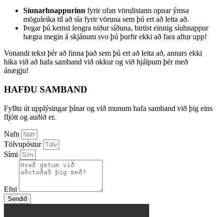
Síunarhnappurinn
fyrir ofan vörulistann opnar ýmsa
möguleika til að sía fyrir vöruna sem þú ert að leita að.
Þegar þú kemst lengra niður síðuna, birtist einnig síuhnappur
hægra megin á skjánum svo þú þurfir ekki að fara aftur upp!
Vonandi tekst þér að finna það sem þú ert að leita að, annars ekki
hika við að hafa samband við okkur og við hjálpum þér með
ánægju!
HAFÐU SAMBAND
Fylltu út upplýsingar þínar og við munum hafa samband við þig eins
fljótt og auðið er.
Nafn
Tölvupóstur
Sími
Efni
Sendið