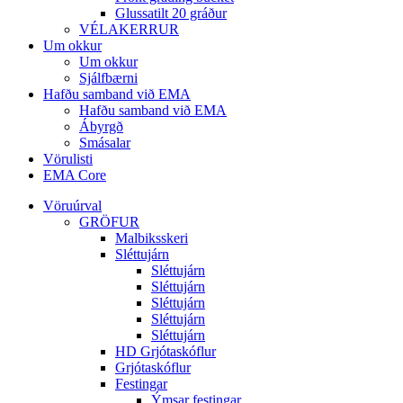
Glussatilt 20 gráður
VÉLAKERRUR
Um okkur
Um okkur
Sjálfbærni
Hafðu samband við EMA
Hafðu samband við EMA
Ábyrgð
Smásalar
Vörulisti
EMA Core
Vöruúrval
GRÖFUR
Malbiksskeri
Sléttujárn
Sléttujárn
Sléttujárn
Sléttujárn
Sléttujárn
Sléttujárn
HD Grjótaskóflur
Grjótaskóflur
Festingar
Ýmsar festingar