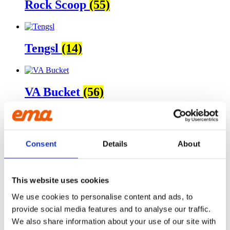
Rock Scoop
(55)
Tengsl
(14)
VA Bucket
(56)
KINNA
Ehns Gata 6
51156 Kinna
Consent
Details
About
UM OKKUR
EMA
býr til útbúnað fyrir gröfur sem anda gæðum. Við látum
ekkert eftir tilviljun og erum knúin áfram af ánægju viðskiptavina
okkar í Scandinavíu.
This website uses cookies
HAFÐU SAMBAND
We use cookies to personalise content and ads, to
provide social media features and to analyse our traffic.
Vélavit
We also share information about your use of our site with
Sími: 5272600