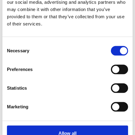
Netfang:
h
inrik@velavit.is
our social media, advertising and analytics partners who
may combine it with other information that you’ve
EMA
Um okkur
provided to them or that they’ve collected from your use
Stefna
of their services.
Sjálfbærni
Skilmálar og skilyrði
Consent
Necessary
Selection
STOLTUR MEÐLIMUR
Preferences
FYLGDU OKKUR:
Statistics
Facebook
Instagram
Linkedin
Youtube
Products
Marketing
search
Vöruúrval
GRÖFUR
Malbiksskeri
Allow all
Sléttujárn