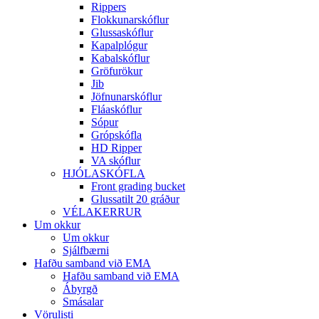
Rippers
Flokkunarskóflur
Glussaskóflur
Kapalplógur
Kabalskóflur
Gröfurökur
Jib
Jöfnunarskóflur
Fláaskóflur
Sópur
Grópskófla
HD Ripper
VA skóflur
HJÓLASKÓFLA
Front grading bucket
Glussatilt 20 gráður
VÉLAKERRUR
Um okkur
Um okkur
Sjálfbærni
Hafðu samband við EMA
Hafðu samband við EMA
Ábyrgð
Smásalar
Vörulisti