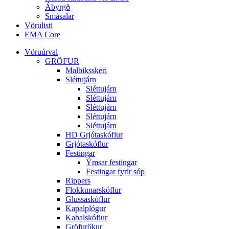
Ábyrgð
Smásalar
Vörulisti
EMA Core
Vöruúrval
GRÖFUR
Malbiksskeri
Sléttujárn
Sléttujárn
Sléttujárn
Sléttujárn
Sléttujárn
Sléttujárn
HD Grjótaskóflur
Grjótaskóflur
Festingar
Ýmsar festingar
Festingar fyrir sóp
Rippers
Flokkunarskóflur
Glussaskóflur
Kapalplógur
Kabalskóflur
Gröfurökur