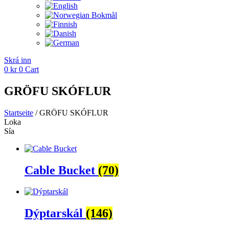
Skrá inn
0
kr
0
Cart
GRÖFU SKÓFLUR
Startseite
/ GRÖFU SKÓFLUR
Loka
Sía
Cable Bucket
(70)
Dýptarskál
(146)