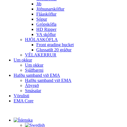
Jib
Jöfnunarskóflur
Fláaskóflur
Sópur
Grópskófla
HD Ripper
VA skóflur
HJÓLASKÓFLA
Front grading bucket
Glussatilt 20 gráður
VÉLAKERRUR
Um okkur
Um okkur
Sjálfbærni
Hafðu samband við EMA
Hafðu samband við EMA
Ábyrgð
Smásalar
Vörulisti
EMA Core