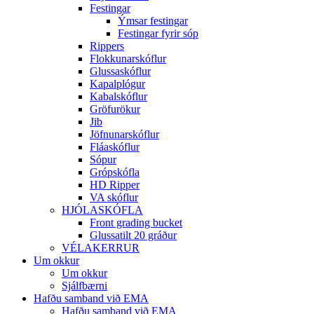
Festingar
Ýmsar festingar
Festingar fyrir sóp
Rippers
Flokkunarskóflur
Glussaskóflur
Kapalplógur
Kabalskóflur
Gröfurökur
Jib
Jöfnunarskóflur
Fláaskóflur
Sópur
Grópskófla
HD Ripper
VA skóflur
HJÓLASKÓFLA
Front grading bucket
Glussatilt 20 gráður
VÉLAKERRUR
Um okkur
Um okkur
Sjálfbærni
Hafðu samband við EMA
Hafðu samband við EMA