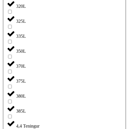
320L
325L
335L
350L
370L
375L
380L
385L
4,4 Teningur