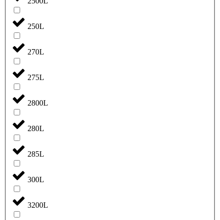
2500L
250L
270L
275L
2800L
280L
285L
300L
3200L