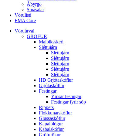
Ábyrgð
Smásalar
Vörulisti
EMA Core
Vöruúrval
GRÖFUR
Malbiksskeri
Sléttujárn
Sléttujárn
Sléttujárn
Sléttujárn
Sléttujárn
Sléttujárn
HD Grjótaskóflur
Grjótaskóflur
Festingar
Ýmsar festingar
Festingar fyrir sóp
Rippers
Flokkunarskóflur
Glussaskóflur
Kapalplógur
Kabalskóflur
Gröfurökur