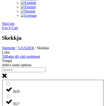
Skrá inn
0
kr
0
Cart
Skekkja
Startseite
/
LOADER
/ Skekkja
Loka
Tillbaka till vårt sortiment
Tengsl
Select some options
B20
B27