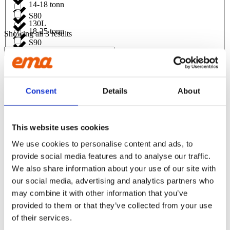
14-18 tonn
S80
130L
18-25 tonn
Showing all 3 results
S90
1350L
18-30 T
SMP105
1400L
2-4 tonn
Front tilt – Directly attached Huddig
Consent
Details
About
SMP155
/ St.BM – 20 degrees
140L
2-6 T
ÅF login för att se pris
This website uses cookies
145L
2-6 tonn
We use cookies to personalise content and ads, to
Front tilt – Directly attached L70-L90
provide social media features and to analyse our traffic.
1500L
30-40 T
We also share information about your use of our site with
/ St.BM – 20 degrees
our social media, advertising and analytics partners who
150L
4-6 tonn
may combine it with other information that you’ve
ÅF login för att se pris
provided to them or that they’ve collected from your use
1550L
of their services.
40 tonn +
Front tilt – St.BM/St.BM – 20 degrees