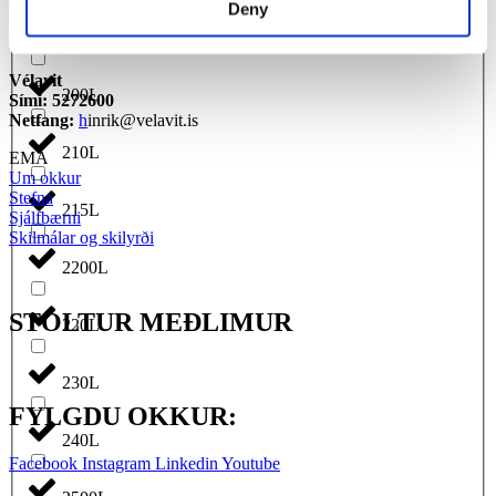
okkar í Scandinavíu.
Deny
2000L
HAFÐU SAMBAND
Vélavit
200L
Sími: 5272600
Netfang:
h
inrik@velavit.is
210L
EMA
Um okkur
Stefna
215L
Sjálfbærni
Skilmálar og skilyrði
2200L
STOLTUR MEÐLIMUR
220L
230L
FYLGDU OKKUR:
240L
Facebook
Instagram
Linkedin
Youtube