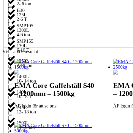
2- 6 ton
B30
125L
2-6 T
SMP105
1300L
4-6 ton
SMP155
130L
6-10 T
Visar alla 5 resultat
1350L
7-10 ton
1400L
10- 14 ton
EMA Core Gaffelställ S40
EMA C
140L
– 1200mm – 1500kg
– 120
10-18 T
ÅF login för att se pris
ÅF login fö
145L
12- 18 ton
1500L
14-18 ton