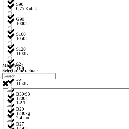
S90
0,75 Kubik
G90
1000L
S100
1050L
S120
1100L
S2
Maskinvikt
110L
Select some options
S3
1150L
B30/S3
1200L
1-2 T
B20
1230kg
2-4 ton
B27
1250L