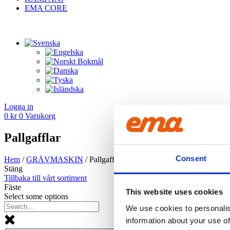
EMA CORE
Logga in
0
kr
0
Varukorg
Pallgafflar
Consent
Hem
/
GRÄV­MASKIN
/ Pallgafflar
Stäng
Tillbaka till vårt sortiment
Fäste
This website uses cookies
Select some options
We use cookies to personalis
information about your use of