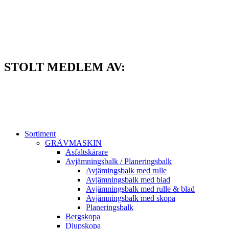
Hoppa
till
innehåll
STOLT MEDLEM AV:
Sortiment
GRÄV­MASKIN
Asfalt­skärare
Avjämnings­balk / Planeringsbalk
Avjämingsbalk med rulle
Avjämningsbalk med blad
Avjämningsbalk med rulle & blad
Avjämningsbalk med skopa
Planerings­balk
Berg­skopa
Djup­skopa