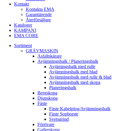
Kontakt
Kontakta EMA
Garantiärende
Återförsäljare
Kataloger
KAMPANJ
EMA CORE
Sortiment
GRÄV­MASKIN
Asfalt­skärare
Avjämnings­balk / Planeringsbalk
Avjämingsbalk med rulle
Avjämningsbalk med blad
Avjämningsbalk med rulle & blad
Avjämningsbalk med skopa
Planerings­balk
Berg­skopa
Djup­skopa
Fäste
Fäste Kabel­­plog/­Avjämnings­­balk
Fäste Sop­borste
Svets­grind
Förrivare
Galler­skopa