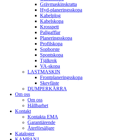
Gräv­maskins­kratta
Hyd­-planerings­skopa
Kabel­plog
Kabel­skopa
Kros­spett
Pallgafflar
Planerings­skopa
Profil­skopa
Sop­borste
Spont­skopa
Tjäl­krok
VA­-skopa
LAST­MASKIN
Front­planerings­skopa
Skev­fäste
DUMPER­KÄRRA
Om oss
Om oss
Hållbarhet
Kontakt
Kontakta EMA
Garantiärende
Återförsäljare
Kataloger
KAMPANJ