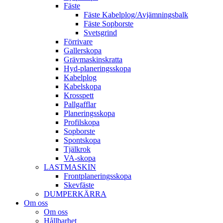
Fäste
Fäste Kabel­­plog/­Avjämnings­­balk
Fäste Sop­borste
Svets­grind
Förrivare
Galler­skopa
Gräv­maskins­kratta
Hyd­-planerings­skopa
Kabel­plog
Kabel­skopa
Kros­spett
Pallgafflar
Planerings­skopa
Profil­skopa
Sop­borste
Spont­skopa
Tjäl­krok
VA­-skopa
LAST­MASKIN
Front­planerings­skopa
Skev­fäste
DUMPER­KÄRRA
Om oss
Om oss
Hållbarhet