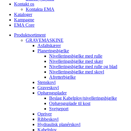
Kontakt os
Kontakta EMA
Kataloger
Kampagne
EMA Core
Produktsortiment
GRAVEMASKINE
Asfaltskærer
Planeringsbjælke
Nivelleringsbjælke med rulle
Nivelleringsbjælke med skær
Nivelleringsbjælke med rulle og blad
Nivelleringsbjælke med skovl
Afretterbjælke
Stenskovl
Graveskovl
Ophængsplader
Beslag Kabelplov/nivelleringsbjælke
Ophængsplade til kost
Svejseport
Opriver
Ribbeskovl
Hydraulisk planérskovl
Kabelplov