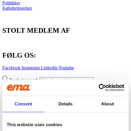
Politikker
Købsbetingelser
STOLT MEDLEM AF
FØLG OS:
Facebook
Instagram
Linkedin
Youtube
Products search
Produktsortiment
GRAVEMASKINE
Asfaltskærer
Consent
Details
About
Planeringsbjælke
Nivelleringsbjælke med rulle
Nivelleringsbjælke med skær
Nivelleringsbjælke med rulle og blad
This website uses cookies
Nivelleringsbjælke med skovl