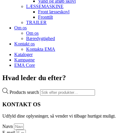
Vand og afløb skovl
LÆSSEMASKINE
Front læsseskovl
Fronttilt
TRAILER
Om os
Om os
Bæredygtighed
Kontakt os
Kontakta EMA
Kataloger
Kampagne
EMA Core
Hvad leder du efter?
Products search
KONTAKT OS
Udfyld dine oplysninger, så vender vi tilbage hurtigst muligt.
Navn
E-mail