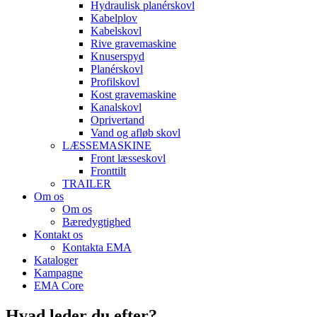
Hydraulisk planérskovl
Kabelplov
Kabelskovl
Rive gravemaskine
Knuserspyd
Planérskovl
Profilskovl
Kost gravemaskine
Kanalskovl
Oprivertand
Vand og afløb skovl
LÆSSEMASKINE
Front læsseskovl
Fronttilt
TRAILER
Om os
Om os
Bæredygtighed
Kontakt os
Kontakta EMA
Kataloger
Kampagne
EMA Core
Hvad leder du efter?