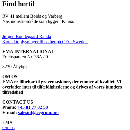
Find hertil
RV 41 mellem Borås og Varberg.
Näs industriområde som ligger i Kinna.
Jørgen Bundegaard Randa
Kontaktoplysninger til os her på CEG Sweden
EMA INTERNATIONAL
Frichsparken Nr. 38A / 9
8230 Åbyhøj
OM OS
EMA er tilbehør til gravemaskiner, der emmer af kvalitet. Vi
overlader intet til tilfældighederne og drives af vores kunders
tilfredshed
CONTACT US
Phone:
+45 81 77 02 50
E-mail:
salesint@cegroup.no
EMA
Om os