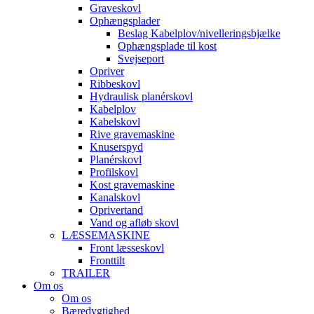
Graveskovl
Ophængsplader
Beslag Kabelplov/nivelleringsbjælke
Ophængsplade til kost
Svejseport
Opriver
Ribbeskovl
Hydraulisk planérskovl
Kabelplov
Kabelskovl
Rive gravemaskine
Knuserspyd
Planérskovl
Profilskovl
Kost gravemaskine
Kanalskovl
Oprivertand
Vand og afløb skovl
LÆSSEMASKINE
Front læsseskovl
Fronttilt
TRAILER
Om os
Om os
Bæredygtighed