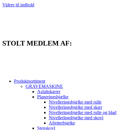
Videre til indhold
STOLT MEDLEM AF:
Produktsortiment
GRAVEMASKINE
Asfaltskærer
Planeringsbjælke
Nivelleringsbjælke med rulle
Nivelleringsbjælke med skær
Nivelleringsbjælke med rulle og blad
Nivelleringsbjælke med skovl
Afretterbjælke
Stenskovl