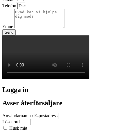
Telefon
Emne
Send
Logga in
Avser återförsäljare
Användarnamn / E-postadress
Lösenord
Husk mig