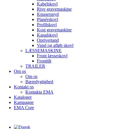
Kabelskovl
Rive gravemaskine
Knuserspyd
Planérskovl
Profilskovl
Kost gravemaskine
Kanalskovl
Oprivertand
Vand og afløb skovl
LÆSSEMASKINE
Front læsseskovl
Fronttilt
TRAILER
Om os
Om os
Bæredygtighed
Kontakt os
Kontakta EMA
Kataloger
Kampagne
EMA Core