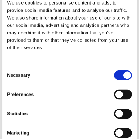
Afretterbjælke
We use cookies to personalise content and ads, to
Stenskovl
provide social media features and to analyse our traffic.
Graveskovl
We also share information about your use of our site with
Ophængsplader
Beslag Kabelplov/nivelleringsbjælke
our social media, advertising and analytics partners who
Ophængsplade til kost
may combine it with other information that you’ve
Svejseport
provided to them or that they’ve collected from your use
Opriver
Ribbeskovl
of their services.
Hydraulisk planérskovl
Kabelplov
Kabelskovl
Rive gravemaskine
Consent
Knuserspyd
Necessary
Selection
Planérskovl
Profilskovl
Kost gravemaskine
Preferences
Kanalskovl
Oprivertand
Vand og afløb skovl
LÆSSEMASKINE
Statistics
Front læsseskovl
Fronttilt
TRAILER
Marketing
Om os