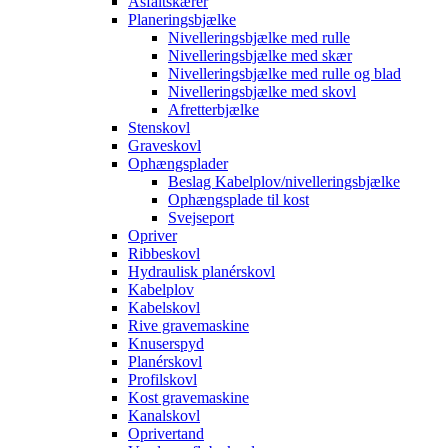
Asfaltskærer
Planeringsbjælke
Nivelleringsbjælke med rulle
Nivelleringsbjælke med skær
Nivelleringsbjælke med rulle og blad
Nivelleringsbjælke med skovl
Afretterbjælke
Stenskovl
Graveskovl
Ophængsplader
Beslag Kabelplov/nivelleringsbjælke
Ophængsplade til kost
Svejseport
Opriver
Ribbeskovl
Hydraulisk planérskovl
Kabelplov
Kabelskovl
Rive gravemaskine
Knuserspyd
Planérskovl
Profilskovl
Kost gravemaskine
Kanalskovl
Oprivertand