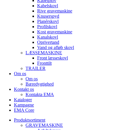
Kabelplov
Kabelskovl
Rive gravemaskine
Knuserspyd
Planérskovl
Profilskovl
Kost gravemaskine
Kanalskovl
Oprivertand
Vand og afløb skovl
LÆSSEMASKINE
Front læsseskovl
Fronttilt
TRAILER
Om os
Om os
Bæredygtighed
Kontakt os
Kontakta EMA
Kataloger
Kampagne
EMA Core
Produktsortiment
GRAVEMASKINE