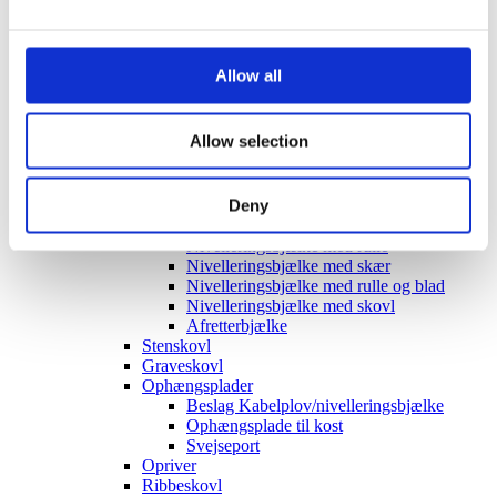
Om os
Bæredygtighed
Kontakt os
Kontakta EMA
Allow all
Kataloger
Kampagne
EMA Core
Allow selection
Produktsortiment
GRAVEMASKINE
Deny
Asfaltskærer
Planeringsbjælke
Nivelleringsbjælke med rulle
Nivelleringsbjælke med skær
Nivelleringsbjælke med rulle og blad
Nivelleringsbjælke med skovl
Afretterbjælke
Stenskovl
Graveskovl
Ophængsplader
Beslag Kabelplov/nivelleringsbjælke
Ophængsplade til kost
Svejseport
Opriver
Ribbeskovl