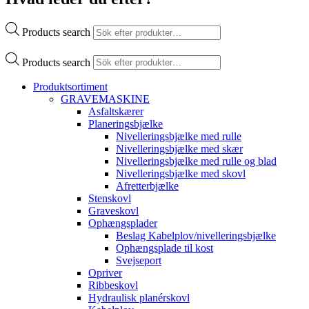
Products search
Products search
Produktsortiment
GRAVEMASKINE
Asfaltskærer
Planeringsbjælke
Nivelleringsbjælke med rulle
Nivelleringsbjælke med skær
Nivelleringsbjælke med rulle og blad
Nivelleringsbjælke med skovl
Afretterbjælke
Stenskovl
Graveskovl
Ophængsplader
Beslag Kabelplov/nivelleringsbjælke
Ophængsplade til kost
Svejseport
Opriver
Ribbeskovl
Hydraulisk planérskovl