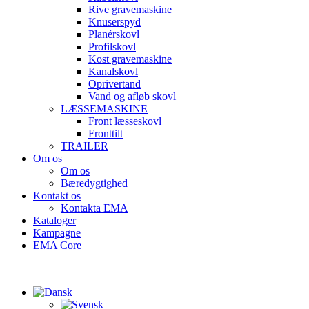
Rive gravemaskine
Knuserspyd
Planérskovl
Profilskovl
Kost gravemaskine
Kanalskovl
Oprivertand
Vand og afløb skovl
LÆSSEMASKINE
Front læsseskovl
Fronttilt
TRAILER
Om os
Om os
Bæredygtighed
Kontakt os
Kontakta EMA
Kataloger
Kampagne
EMA Core