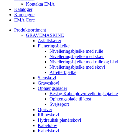
Kontakta EMA
Kataloger
Kampagne
EMA Core
Produktsortiment
GRAVEMASKINE
Asfaltskærer
Planeringsbjælke
Nivelleringsbjælke med rulle
Nivelleringsbjælke med skær
Nivelleringsbjælke med rulle og blad
Nivelleringsbjælke med skovl
Afretterbjælke
Stenskovl
Graveskovl
Ophængsplader
Beslag Kabelplov/nivelleringsbjælke
Ophængsplade til kost
Svejseport
Opriver
Ribbeskovl
Hydraulisk planérskovl
Kabelplov
Kabelskovl