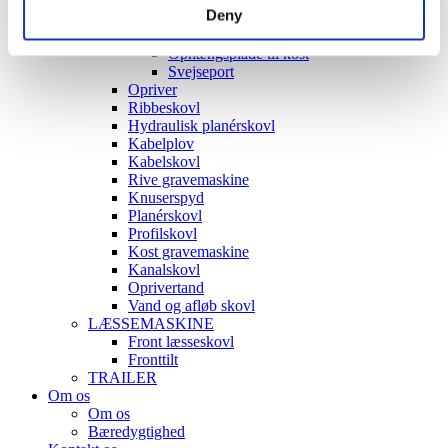
Deny
Ophængsplader
Beslag Kabelplov/nivelleringsbjælke
Ophængsplade til kost
Svejseport
Opriver
Ribbeskovl
Hydraulisk planérskovl
Kabelplov
Kabelskovl
Rive gravemaskine
Knuserspyd
Planérskovl
Profilskovl
Kost gravemaskine
Kanalskovl
Oprivertand
Vand og afløb skovl
LÆSSEMASKINE
Front læsseskovl
Fronttilt
TRAILER
Om os
Om os
Bæredygtighed