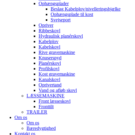
Ophængsplader
Beslag Kabelplov/nivelleringsbjælke
Ophængsplade til kost
Svejseport
Opriver
Ribbeskovl
Hydraulisk planérskovl
Kabelplov
Kabelskovl
Rive gravemaskine
Knuserspyd
Planérskovl
Profilskovl
Kost gravemaskine
Kanalskovl
Oprivertand
Vand og afløb skovl
LÆSSEMASKINE
Front læsseskovl
Fronttilt
TRAILER
Om os
Om os
Bæredygtighed
Kontakt os