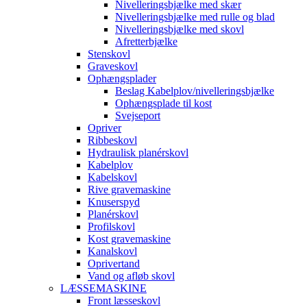
Nivelleringsbjælke med skær
Nivelleringsbjælke med rulle og blad
Nivelleringsbjælke med skovl
Afretterbjælke
Stenskovl
Graveskovl
Ophængsplader
Beslag Kabelplov/nivelleringsbjælke
Ophængsplade til kost
Svejseport
Opriver
Ribbeskovl
Hydraulisk planérskovl
Kabelplov
Kabelskovl
Rive gravemaskine
Knuserspyd
Planérskovl
Profilskovl
Kost gravemaskine
Kanalskovl
Oprivertand
Vand og afløb skovl
LÆSSEMASKINE
Front læsseskovl