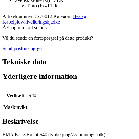
Svensk krone (kr) - SEK
Euro (€) - EUR
Artikelnummer:
7270012
Kategori:
Beslag
Kabelplov/nivelleringsbjælke
ÅF login för att se pris
Vil du sende en forespørgsel på dette produkt?
Send prisforespørgsel
Tekniske data
Yderligere information
Vedhæft
S40
Maskinvikt
Beskrivelse
EMA Fäste-Bultat S40 (Kabelplog/Avjämningsbalk)