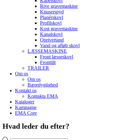
Kabelskovl
Rive gravemaskine
Knuserspyd
Planérskovl
Profilskovl
Kost gravemaskine
Kanalskovl
Oprivertand
Vand og afløb skovl
LÆSSEMASKINE
Front læsseskovl
Fronttilt
TRAILER
Om os
Om os
Bæredygtighed
Kontakt os
Kontakta EMA
Kataloger
Kampagne
EMA Core
Hvad leder du efter?
Products