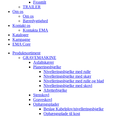
Fronttilt
TRAILER
Om os
Om os
Bæredygtighed
Kontakt os
Kontakta EMA
Kataloger
Kampagne
EMA Core
Produktsortiment
GRAVEMASKINE
Asfaltskærer
Planeringsbjælke
Nivelleringsbjælke med rulle
Nivelleringsbjælke med skær
Nivelleringsbjælke med rulle og blad
Nivelleringsbjælke med skovl
Afretterbjælke
Stenskovl
Graveskovl
Ophængsplader
Beslag Kabelplov/nivelleringsbjælke
Ophængsplade til kost