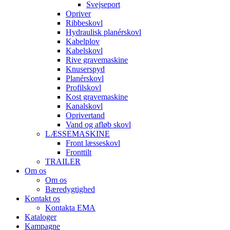
Svejseport
Opriver
Ribbeskovl
Hydraulisk planérskovl
Kabelplov
Kabelskovl
Rive gravemaskine
Knuserspyd
Planérskovl
Profilskovl
Kost gravemaskine
Kanalskovl
Oprivertand
Vand og afløb skovl
LÆSSEMASKINE
Front læsseskovl
Fronttilt
TRAILER
Om os
Om os
Bæredygtighed
Kontakt os
Kontakta EMA
Kataloger
Kampagne