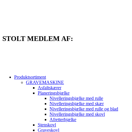
Videre
til
indhold
STOLT MEDLEM AF:
Produktsortiment
GRAVEMASKINE
Asfaltskærer
Planeringsbjælke
Nivelleringsbjælke med rulle
Nivelleringsbjælke med skær
Nivelleringsbjælke med rulle og blad
Nivelleringsbjælke med skovl
Afretterbjælke
Stenskovl
Graveskovl