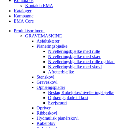
Kontakt os
Kontakta EMA
Kataloger
Kampagne
EMA Core
Produktsortiment
GRAVEMASKINE
Asfaltskærer
Planeringsbjælke
Nivelleringsbjælke med rulle
Nivelleringsbjælke med skær
Nivelleringsbjælke med rulle og blad
Nivelleringsbjælke med skovl
Afretterbjælke
Stenskovl
Graveskovl
Ophængsplader
Beslag Kabelplov/nivelleringsbjælke
Ophængsplade til kost
Svejseport
Opriver
Ribbeskovl
Hydraulisk planérskovl
Kabelplov