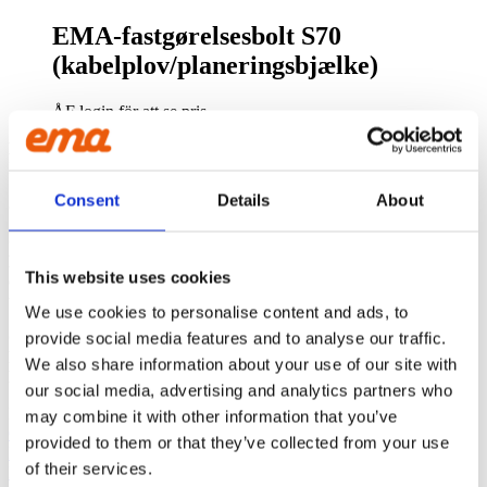
EMA-fastgørelsesbolt S70
(kabelplov/planeringsbjælke)
ÅF login för att se pris
EMA INTERNATIONAL
Frichsparken Nr. 38A / 9
Consent
Details
About
8230 Åbyhøj
OM OS
EMA er tilbehør til gravemaskiner, der emmer af kvalitet. Vi
This website uses cookies
overlader intet til tilfældighederne og drives af vores kunders
tilfredshed
We use cookies to personalise content and ads, to
CONTACT US
provide social media features and to analyse our traffic.
Phone:
+45 81 77 02 50
We also share information about your use of our site with
E-mail:
salesint@cegroup.no
our social media, advertising and analytics partners who
EMA
may combine it with other information that you’ve
Om os
provided to them or that they’ve collected from your use
Politikker
of their services.
Købsbetingelser