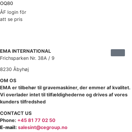
OQ80
ÅF login för
att se pris
EMA INTERNATIONAL
Frichsparken Nr. 38A / 9
8230 Åbyhøj
OM OS
EMA er tilbehør til gravemaskiner, der emmer af kvalitet.
Vi overlader intet til tilfældighederne og drives af vores
kunders tilfredshed
CONTACT US
Phone:
+45 81 77 02 50
E-mail:
salesint@cegroup.no