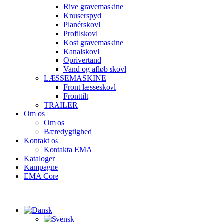
Rive gravemaskine
Knuserspyd
Planérskovl
Profilskovl
Kost gravemaskine
Kanalskovl
Oprivertand
Vand og afløb skovl
LÆSSEMASKINE
Front læsseskovl
Fronttilt
TRAILER
Om os
Om os
Bæredygtighed
Kontakt os
Kontakta EMA
Kataloger
Kampagne
EMA Core