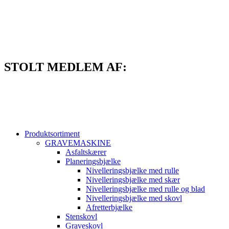
Videre
til
indhold
STOLT MEDLEM AF:
Produktsortiment
GRAVEMASKINE
Asfaltskærer
Planeringsbjælke
Nivelleringsbjælke med rulle
Nivelleringsbjælke med skær
Nivelleringsbjælke med rulle og blad
Nivelleringsbjælke med skovl
Afretterbjælke
Stenskovl
Graveskovl