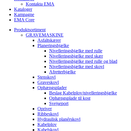
Kontakta EMA
Kataloger
Kampagne
EMA Core
Produktsortiment
GRAVEMASKINE
Asfaltskærer
Planeringsbjælke
Nivelleringsbjælke med rulle
Nivelleringsbjælke med skær
Nivelleringsbjælke med rulle og blad
Nivelleringsbjælke med skovl
Afretterbjælke
Stenskovl
Graveskovl
Ophængsplader
Beslag Kabelplov/nivelleringsbjælke
Ophængsplade til kost
Svejseport
Opriver
Ribbeskovl
Hydraulisk planérskovl
Kabelplov
Kabelskovl