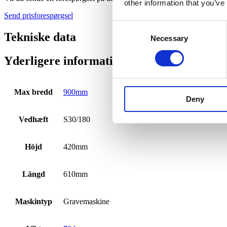
other information that you’ve
Send prisforespørgsel
Consent
Tekniske data
Necessary
Selection
Yderligere information
Max bredd
900mm
Deny
Vedhæft
S30/180
Höjd
420mm
Längd
610mm
Maskintyp
Gravemaskine