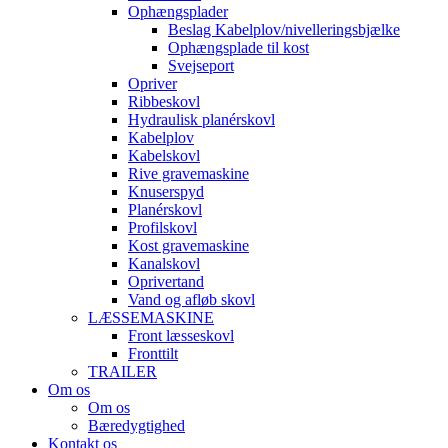
Ophængsplader
Beslag Kabelplov/nivelleringsbjælke
Ophængsplade til kost
Svejseport
Opriver
Ribbeskovl
Hydraulisk planérskovl
Kabelplov
Kabelskovl
Rive gravemaskine
Knuserspyd
Planérskovl
Profilskovl
Kost gravemaskine
Kanalskovl
Oprivertand
Vand og afløb skovl
LÆSSEMASKINE
Front læsseskovl
Fronttilt
TRAILER
Om os
Om os
Bæredygtighed
Kontakt os