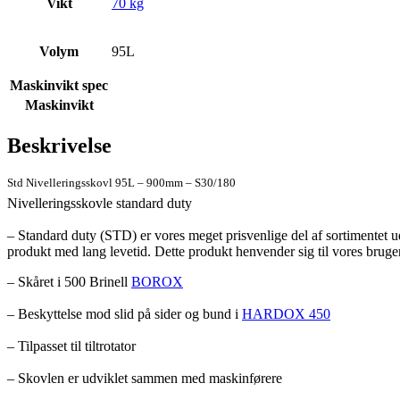
Vikt
70 kg
Volym
95L
Maskinvikt spec
Maskinvikt
Beskrivelse
Std Nivelleringsskovl 95L – 900mm – S30/180
Nivelleringsskovle standard duty
– Standard duty (STD) er vores meget prisvenlige del af sortimentet u
produkt med lang levetid. Dette produkt henvender sig til vores bruger
– Skåret i 500 Brinell
BOROX
– Beskyttelse mod slid på sider og bund i
HARDOX 450
– Tilpasset til tiltrotator
– Skovlen er udviklet sammen med maskinførere