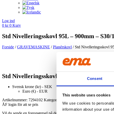
Log ind
0
kr
0
Kurv
Std Nivelleringsskovl 95L – 900mm – S30/
Forside
/
GRAVEMASKINE
/
Planérskovl
/ Std Nivelleringsskovl 
Std Nivelleringsskovl 95L – 900mm – S30/
Consent
Svensk krone (kr) - SEK
Euro (€) - EUR
This website uses cookies
Artikelnummer:
7294102
Kategori:
Planérskovl
We use cookies to personalis
ÅF login för att se pris
information about your use of
Vil du sende en forespørgsel på dette produkt?