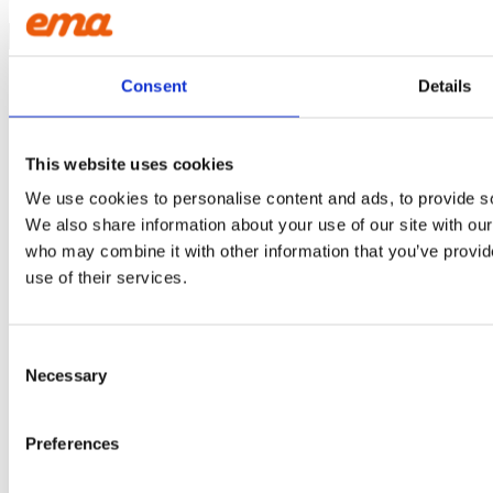
Products search
Consent
Details
PRODUKTSORTIMENT
GRAVEMASKINE
ASFALTSKÆRER
This website uses cookies
PLANERINGSBJÆLKE
We use cookies to personalise content and ads, to provide soc
NIVELLERINGSBJÆLKE
We also share information about your use of our site with our
MED RULLE
who may combine it with other information that you’ve provid
NIVELLERINGSBJÆLKE
use of their services.
MED SKÆR
NIVELLERINGSBJÆLKE
MED RULLE OG BLAD
Consent
NIVELLERINGSBJÆLKE
Necessary
Selection
MED SKOVL
AFRETTERBJÆLKE
STENSKOVL
Preferences
GRAVESKOVL
OPHÆNGSPLADER