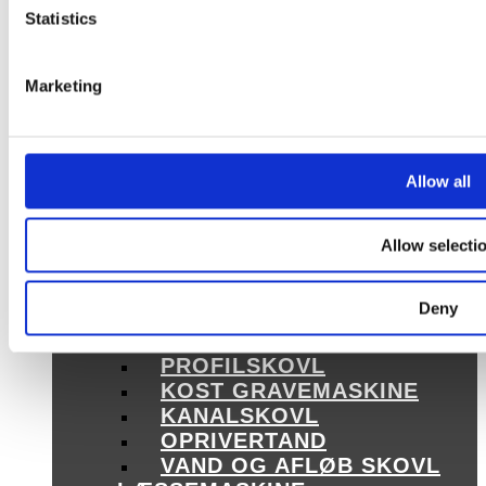
BESLAG
Statistics
KABELPLOV/NIVELLERIN
OPHÆNGSPLADE TIL
Marketing
KOST
SVEJSEPORT
OPRIVER
RIBBESKOVL
Allow all
HYDRAULISK
PLANÉRSKOVL
KABELPLOV
Allow selecti
KABELSKOVL
RIVE GRAVEMASKINE
Deny
KNUSERSPYD
PLANÉRSKOVL
PROFILSKOVL
KOST GRAVEMASKINE
KANALSKOVL
OPRIVERTAND
VAND OG AFLØB SKOVL