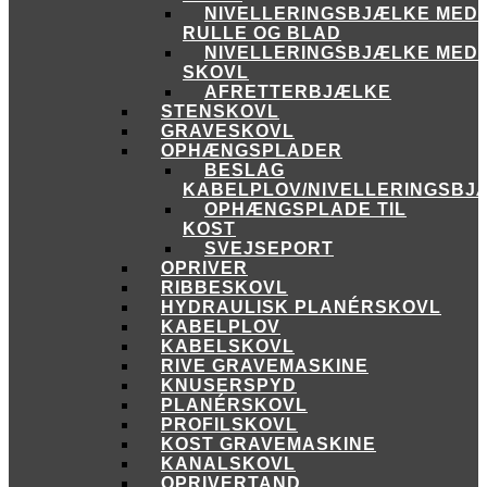
NIVELLERINGSBJÆLKE MED
RULLE OG BLAD
NIVELLERINGSBJÆLKE MED
SKOVL
AFRETTERBJÆLKE
STENSKOVL
GRAVESKOVL
OPHÆNGSPLADER
BESLAG
KABELPLOV/NIVELLERINGSBJ
OPHÆNGSPLADE TIL
KOST
SVEJSEPORT
OPRIVER
RIBBESKOVL
HYDRAULISK PLANÉRSKOVL
KABELPLOV
KABELSKOVL
RIVE GRAVEMASKINE
KNUSERSPYD
PLANÉRSKOVL
PROFILSKOVL
KOST GRAVEMASKINE
KANALSKOVL
OPRIVERTAND