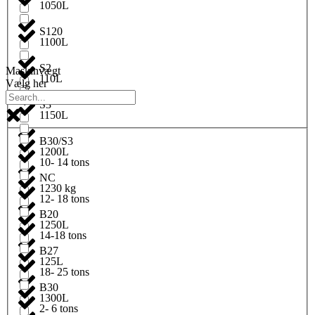
1050L
S120
1100L
S2
Maskinvægt
110L
Vælg her
S3
1150L
B30/S3
1200L
10- 14 tons
NC
1230 kg
12- 18 tons
B20
1250L
14-18 tons
B27
125L
18- 25 tons
B30
1300L
2- 6 tons