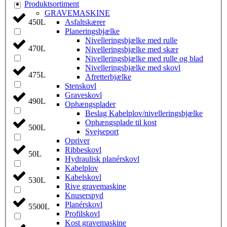
Produktsortiment
GRAVEMASKINE
450L
Asfaltskærer
Planeringsbjælke
Nivelleringsbjælke med rulle
470L
Nivelleringsbjælke med skær
Nivelleringsbjælke med rulle og blad
Nivelleringsbjælke med skovl
475L
Afretterbjælke
Stenskovl
Graveskovl
490L
Ophængsplader
Beslag Kabelplov/nivelleringsbjælke
Ophængsplade til kost
500L
Svejseport
Opriver
Ribbeskovl
50L
Hydraulisk planérskovl
Kabelplov
Kabelskovl
530L
Rive gravemaskine
Knuserspyd
Planérskovl
5500L
Profilskovl
Kost gravemaskine