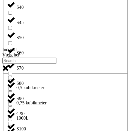
S40
S45
S50
Indhold
S60
Vælg her
S70
S80
0,5 kubikmeter
S90
0,75 kubikmeter
G90
1000L
S100