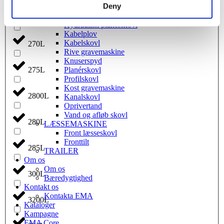
Deny
Opriver
Ribbeskovl
250L
Hydraulisk planérskovl
Kabelplov
Kabelskovl
270L
Rive gravemaskine
Knuserspyd
Planérskovl
275L
Profilskovl
Kost gravemaskine
2800L
Kanalskovl
Oprivertand
Vand og afløb skovl
280L
LÆSSEMASKINE
Front læsseskovl
Fronttilt
285L
TRAILER
Om os
Om os
300L
Bæredygtighed
Kontakt os
Kontakta EMA
3200L
Kataloger
Kampagne
EMA Core