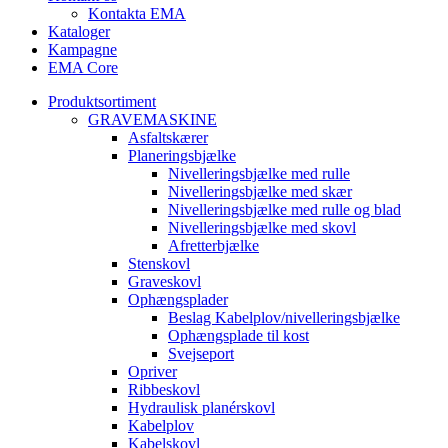
Kontakta EMA
Kataloger
Kampagne
EMA Core
Produktsortiment
GRAVEMASKINE
Asfaltskærer
Planeringsbjælke
Nivelleringsbjælke med rulle
Nivelleringsbjælke med skær
Nivelleringsbjælke med rulle og blad
Nivelleringsbjælke med skovl
Afretterbjælke
Stenskovl
Graveskovl
Ophængsplader
Beslag Kabelplov/nivelleringsbjælke
Ophængsplade til kost
Svejseport
Opriver
Ribbeskovl
Hydraulisk planérskovl
Kabelplov
Kabelskovl