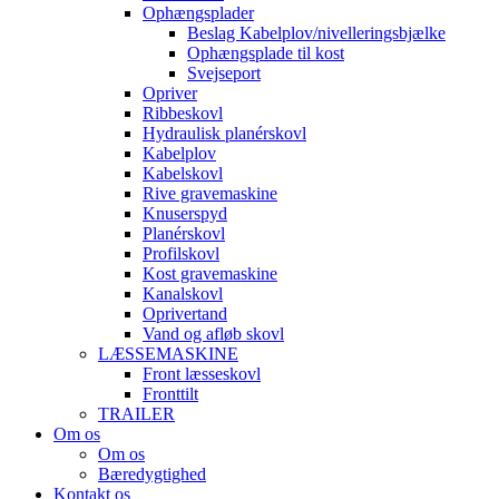
Ophængsplader
Beslag Kabelplov/nivelleringsbjælke
Ophængsplade til kost
Svejseport
Opriver
Ribbeskovl
Hydraulisk planérskovl
Kabelplov
Kabelskovl
Rive gravemaskine
Knuserspyd
Planérskovl
Profilskovl
Kost gravemaskine
Kanalskovl
Oprivertand
Vand og afløb skovl
LÆSSEMASKINE
Front læsseskovl
Fronttilt
TRAILER
Om os
Om os
Bæredygtighed
Kontakt os