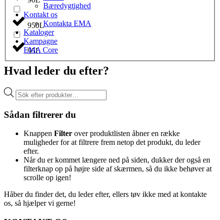
Bæredygtighed
Kontakt os
Kontakta EMA
950L
Kataloger
Kampagne
EMA Core
95L
Hvad leder du efter?
Products
search
Sådan filtrerer du
Knappen
Filter
over produktlisten åbner en række
muligheder for at filtrere frem netop det produkt, du leder
efter.
Når du er kommet længere ned på siden, dukker der også en
filterknap op på højre side af skærmen, så du ikke behøver at
scrolle op igen!
Håber du finder det, du leder efter, ellers tøv ikke med at kontakte
os, så hjælper vi gerne!