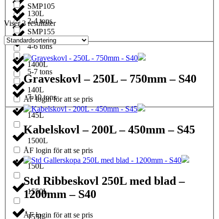
SMP105
130L
2-4 tons
Viser 3 resultater
SMP155
1350L
4-6 tons
1400L
5-7 tons
Graveskovl – 250L – 750mm – S40
140L
7-10 tons
ÅF login för att se pris
145L
Kabelskovl – 200L – 450mm – S45
1500L
ÅF login för att se pris
150L
Std Ribbeskovl 250L med blad –
1550L
1200mm – S40
ÅF login för att se pris
155L