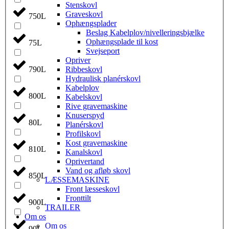
Stenskovl
Graveskovl
750L
Ophængsplader
Beslag Kabelplov/nivelleringsbjælke
Ophængsplade til kost
75L
Svejseport
Opriver
790L
Ribbeskovl
Hydraulisk planérskovl
Kabelplov
800L
Kabelskovl
Rive gravemaskine
Knuserspyd
80L
Planérskovl
Profilskovl
Kost gravemaskine
810L
Kanalskovl
Oprivertand
Vand og afløb skovl
850L
LÆSSEMASKINE
Front læsseskovl
Fronttilt
900L
TRAILER
Om os
Om os
90L