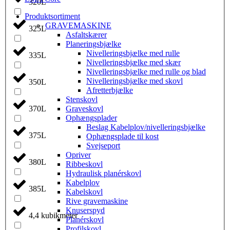
320L
Produktsortiment
GRAVEMASKINE
325L
Asfaltskærer
Planeringsbjælke
Nivelleringsbjælke med rulle
335L
Nivelleringsbjælke med skær
Nivelleringsbjælke med rulle og blad
Nivelleringsbjælke med skovl
350L
Afretterbjælke
Stenskovl
Graveskovl
370L
Ophængsplader
Beslag Kabelplov/nivelleringsbjælke
375L
Ophængsplade til kost
Svejseport
Opriver
380L
Ribbeskovl
Hydraulisk planérskovl
Kabelplov
385L
Kabelskovl
Rive gravemaskine
Knuserspyd
4,4 kubikmeter
Planérskovl
Profilskovl