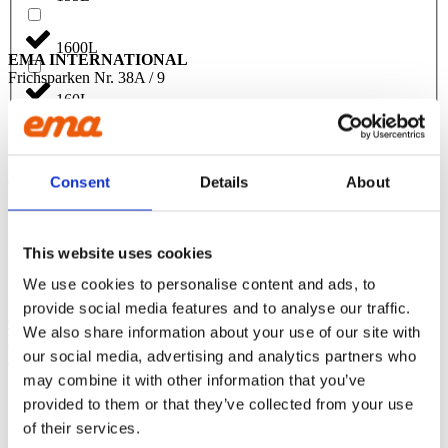
1600L
EMA INTERNATIONAL
Frichsparken Nr. 38A / 9
160L
8230 Åbyhøj
OM OS
165L
EMA er tilbehør til gravemaskiner, der emmer af kvalitet. Vi
Consent
Details
About
overlader intet til tilfældighederne og drives af vores kunders
tilfredshed
1700L
CONTACT US
Phone:
+45 81 77 02 50
This website uses cookies
1750L
E-mail:
salesint@cegroup.no
We use cookies to personalise content and ads, to
EMA
175L
provide social media features and to analyse our traffic.
Om os
We also share information about your use of our site with
Politikker
our social media, advertising and analytics partners who
Købsbetingelser
1800L
may combine it with other information that you’ve
provided to them or that they’ve collected from your use
190L
of their services.
STOLT MEDLEM AF