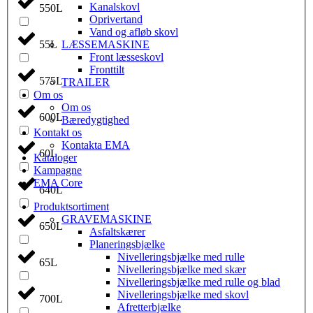
Kanalskovl
550L
Oprivertand
Vand og afløb skovl
55L
LÆSSEMASKINE
Front læsseskovl
Fronttilt
575L
TRAILER
Om os
Om os
600L
Bæredygtighed
Kontakt os
Kontakta EMA
60L
Kataloger
Kampagne
EMA Core
640L
Produktsortiment
GRAVEMASKINE
650L
Asfaltskærer
Planeringsbjælke
Nivelleringsbjælke med rulle
65L
Nivelleringsbjælke med skær
Nivelleringsbjælke med rulle og blad
Nivelleringsbjælke med skovl
700L
Afretterbjælke