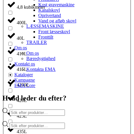
Kost gravemaskine
4,8 kubikmeter
Kanalskovl
Oprivertand
Vand og afløb skovl
400L
LÆSSEMASKINE
Front læsseskovl
Fronttilt
40L
TRAILER
Om os
Om os
410L
Bæredygtighed
Kontakt os
Kontakta EMA
415L
Kataloger
Kampagne
4200L
EMA Core
Hvad leder du efter?
420L
Products
search
425L
Products
search
435L