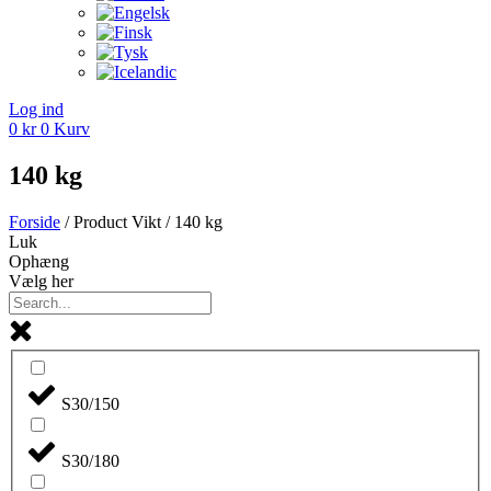
Log ind
0
kr
0
Kurv
140 kg
Forside
/ Product Vikt / 140 kg
Luk
Ophæng
Vælg her
S30/150
S30/180