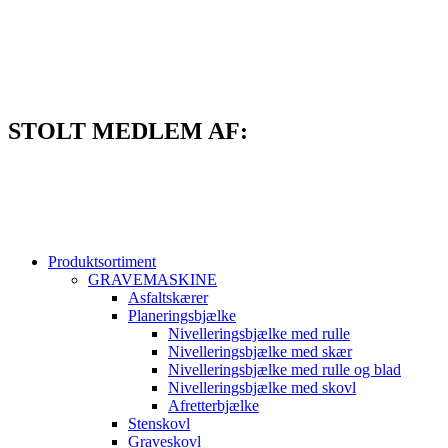
Videre
til
indhold
STOLT MEDLEM AF:
Produktsortiment
GRAVEMASKINE
Asfaltskærer
Planeringsbjælke
Nivelleringsbjælke med rulle
Nivelleringsbjælke med skær
Nivelleringsbjælke med rulle og blad
Nivelleringsbjælke med skovl
Afretterbjælke
Stenskovl
Graveskovl