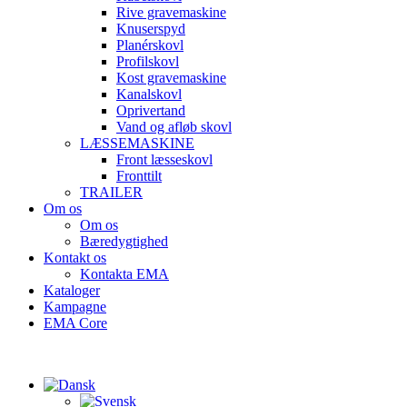
Rive gravemaskine
Knuserspyd
Planérskovl
Profilskovl
Kost gravemaskine
Kanalskovl
Oprivertand
Vand og afløb skovl
LÆSSEMASKINE
Front læsseskovl
Fronttilt
TRAILER
Om os
Om os
Bæredygtighed
Kontakt os
Kontakta EMA
Kataloger
Kampagne
EMA Core