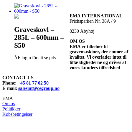
EMA INTERNATIONAL
Frichsparken Nr. 38A / 9
Graveskovl –
8230 Åbyhøj
285L – 600mm –
OM OS
S50
EMA er tilbehør til
gravemaskiner, der emmer af
kvalitet. Vi overlader intet til
ÅF login för att se pris
tilfældighederne og drives af
vores kunders tilfredshed
CONTACT US
Phone:
+45 81 77 02 50
E-mail:
salesint@cegroup.no
EMA
Om os
Politikker
Købsbetingelser