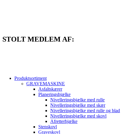
Videre
til
indhold
STOLT MEDLEM AF:
Produktsortiment
GRAVEMASKINE
Asfaltskærer
Planeringsbjælke
Nivelleringsbjælke med rulle
Nivelleringsbjælke med skær
Nivelleringsbjælke med rulle og blad
Nivelleringsbjælke med skovl
Afretterbjælke
Stenskovl
Graveskovl