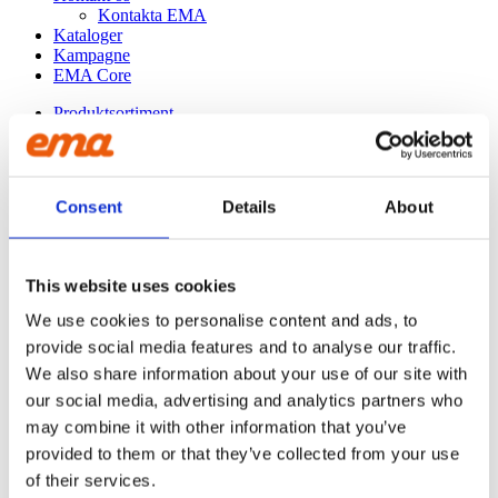
Kontakta EMA
Kataloger
Kampagne
EMA Core
Produktsortiment
GRAVEMASKINE
Asfaltskærer
Planeringsbjælke
Nivelleringsbjælke med rulle
Consent
Details
About
Nivelleringsbjælke med skær
Nivelleringsbjælke med rulle og blad
Nivelleringsbjælke med skovl
Afretterbjælke
This website uses cookies
Stenskovl
Graveskovl
We use cookies to personalise content and ads, to
Ophængsplader
provide social media features and to analyse our traffic.
Beslag Kabelplov/nivelleringsbjælke
Ophængsplade til kost
We also share information about your use of our site with
Svejseport
our social media, advertising and analytics partners who
Opriver
may combine it with other information that you’ve
Ribbeskovl
Hydraulisk planérskovl
provided to them or that they’ve collected from your use
Kabelplov
of their services.
Kabelskovl