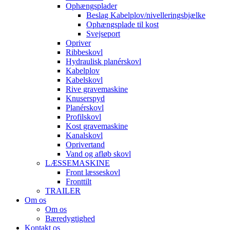
Ophængsplader
Beslag Kabelplov/nivelleringsbjælke
Ophængsplade til kost
Svejseport
Opriver
Ribbeskovl
Hydraulisk planérskovl
Kabelplov
Kabelskovl
Rive gravemaskine
Knuserspyd
Planérskovl
Profilskovl
Kost gravemaskine
Kanalskovl
Oprivertand
Vand og afløb skovl
LÆSSEMASKINE
Front læsseskovl
Fronttilt
TRAILER
Om os
Om os
Bæredygtighed
Kontakt os