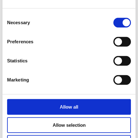
Rive gravemaskine
Knuserspyd
Planérskovl
Consent
Profilskovl
Necessary
Selection
Kost gravemaskine
Kanalskovl
Oprivertand
Preferences
Vand og afløb skovl
LÆSSEMASKINE
Front læsseskovl
Fronttilt
Statistics
TRAILER
Om os
Om os
Marketing
Bæredygtighed
Kontakt os
Kontakta EMA
Kataloger
Kampagne
Allow all
EMA Core
Allow selection