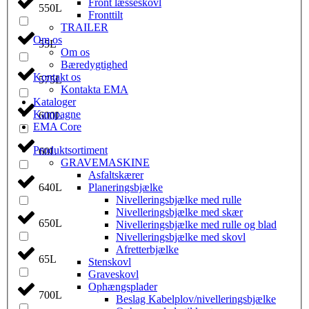
Front læsseskovl
550L
Fronttilt
TRAILER
Om os
55L
Om os
Bæredygtighed
Kontakt os
575L
Kontakta EMA
Kataloger
Kampagne
600L
EMA Core
Produktsortiment
60L
GRAVEMASKINE
Asfaltskærer
640L
Planeringsbjælke
Nivelleringsbjælke med rulle
Nivelleringsbjælke med skær
650L
Nivelleringsbjælke med rulle og blad
Nivelleringsbjælke med skovl
Afretterbjælke
65L
Stenskovl
Graveskovl
Ophængsplader
700L
Beslag Kabelplov/nivelleringsbjælke