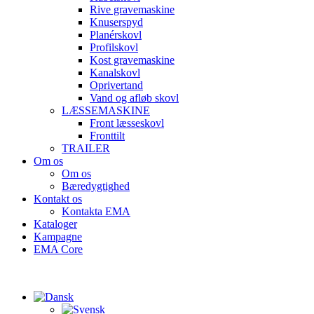
Rive gravemaskine
Knuserspyd
Planérskovl
Profilskovl
Kost gravemaskine
Kanalskovl
Oprivertand
Vand og afløb skovl
LÆSSEMASKINE
Front læsseskovl
Fronttilt
TRAILER
Om os
Om os
Bæredygtighed
Kontakt os
Kontakta EMA
Kataloger
Kampagne
EMA Core