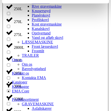
Kabelskovl
Rive gravemaskine
250L
Knuserspyd
Planérskovl
Profilskovl
270L
Kost gravemaskine
Kanalskovl
Oprivertand
275L
Vand og afløb skovl
LÆSSEMASKINE
Front læsseskovl
2800L
Fronttilt
TRAILER
Om os
280L
Om os
Bæredygtighed
Kontakt os
285L
Kontakta EMA
Kataloger
300L
Kampagne
EMA Core
3200L
Produktsortiment
GRAVEMASKINE
Asfaltskærer