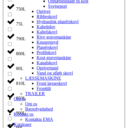
Ophængsplade til kost
Svejseport
750L
Opriver
Ribbeskovl
Hydraulisk planérskovl
75L
Kabelplov
Kabelskovl
Rive gravemaskine
790L
Knuserspyd
Planérskovl
Profilskovl
800L
Kost gravemaskine
Kanalskovl
Oprivertand
80L
Vand og afløb skovl
LÆSSEMASKINE
810L
Front læsseskovl
Fronttilt
TRAILER
850L
Om os
Om os
Bæredygtighed
900L
Kontakt os
Kontakta EMA
Kataloger
90L