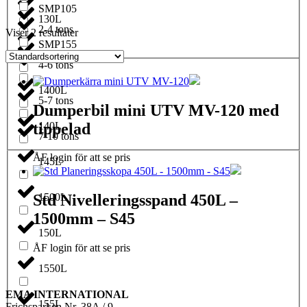
SMP105
130L
2-4 tons
Viser 2 resultater
SMP155
1350L
4-6 tons
1400L
5-7 tons
Dumperbil mini UTV MV-120 med
tippelad
140L
7-10 tons
ÅF login för att se pris
145L
1500L
Std Nivelleringsspand 450L –
1500mm – S45
150L
ÅF login för att se pris
1550L
EMA INTERNATIONAL
155L
Frichsparken Nr. 38A / 9