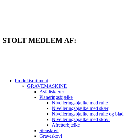
Videre
til
indhold
STOLT MEDLEM AF:
Produktsortiment
GRAVEMASKINE
Asfaltskærer
Planeringsbjælke
Nivelleringsbjælke med rulle
Nivelleringsbjælke med skær
Nivelleringsbjælke med rulle og blad
Nivelleringsbjælke med skovl
Afretterbjælke
Stenskovl
Graveskovl