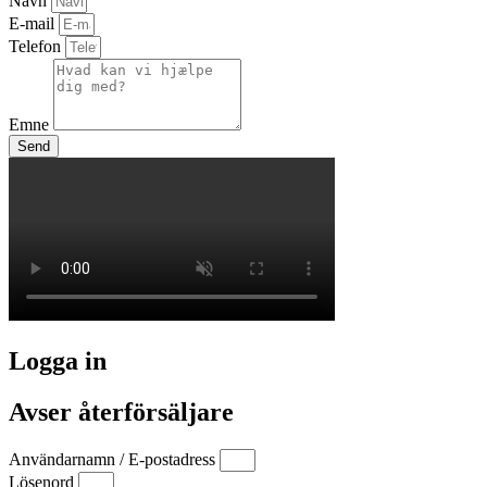
Navn
E-mail
Telefon
Emne
Send
Logga in
Avser återförsäljare
Användarnamn / E-postadress
Lösenord