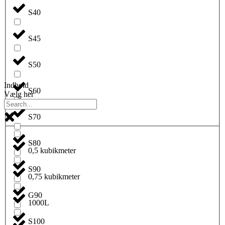
S40
S45
S50
Indhold
S60
Vælg her
S70
S80
0,5 kubikmeter
S90
0,75 kubikmeter
G90
1000L
S100