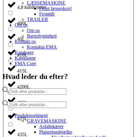
LÆSSEMASKINE
4,8 kubikmeter
Front læsseskovl
Fronttilt
TRAILER
400L
Om os
Om os
Bæredygtighed
40L
Kontakt os
Kontakta EMA
Kataloger
410L
Kampagne
EMA Core
415L
Hvad leder du efter?
4200L
Products
search
Products
420L
search
Produktsortiment
425L
GRAVEMASKINE
Asfaltskærer
Planeringsbjælke
435L