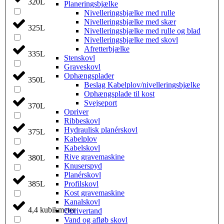
320L
Planeringsbjælke
Nivelleringsbjælke med rulle
Nivelleringsbjælke med skær
325L
Nivelleringsbjælke med rulle og blad
Nivelleringsbjælke med skovl
Afretterbjælke
335L
Stenskovl
Graveskovl
Ophængsplader
350L
Beslag Kabelplov/nivelleringsbjælke
Ophængsplade til kost
Svejseport
370L
Opriver
Ribbeskovl
Hydraulisk planérskovl
375L
Kabelplov
Kabelskovl
Rive gravemaskine
380L
Knuserspyd
Planérskovl
Profilskovl
385L
Kost gravemaskine
Kanalskovl
4,4 kubikmeter
Oprivertand
Vand og afløb skovl