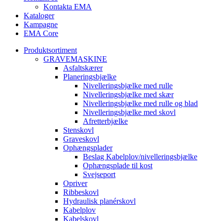
Kontakta EMA
Kataloger
Kampagne
EMA Core
Produktsortiment
GRAVEMASKINE
Asfaltskærer
Planeringsbjælke
Nivelleringsbjælke med rulle
Nivelleringsbjælke med skær
Nivelleringsbjælke med rulle og blad
Nivelleringsbjælke med skovl
Afretterbjælke
Stenskovl
Graveskovl
Ophængsplader
Beslag Kabelplov/nivelleringsbjælke
Ophængsplade til kost
Svejseport
Opriver
Ribbeskovl
Hydraulisk planérskovl
Kabelplov
Kabelskovl