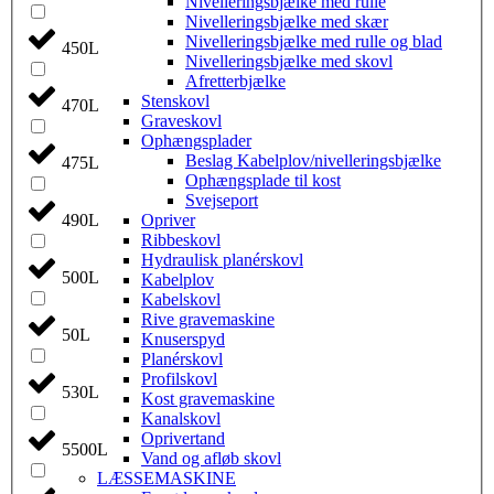
Nivelleringsbjælke med rulle
Nivelleringsbjælke med skær
Nivelleringsbjælke med rulle og blad
450L
Nivelleringsbjælke med skovl
Afretterbjælke
Stenskovl
470L
Graveskovl
Ophængsplader
Beslag Kabelplov/nivelleringsbjælke
475L
Ophængsplade til kost
Svejseport
490L
Opriver
Ribbeskovl
Hydraulisk planérskovl
500L
Kabelplov
Kabelskovl
Rive gravemaskine
50L
Knuserspyd
Planérskovl
Profilskovl
530L
Kost gravemaskine
Kanalskovl
Oprivertand
5500L
Vand og afløb skovl
LÆSSEMASKINE