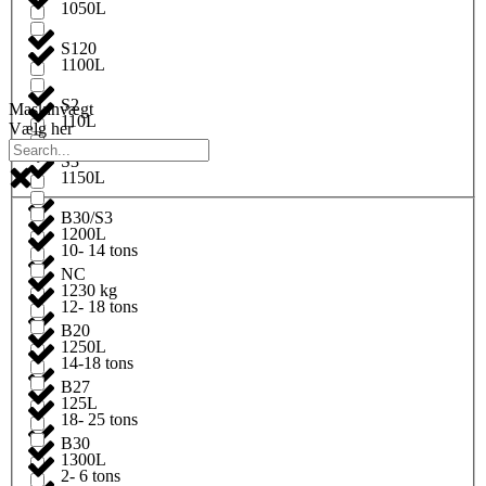
1050L
S120
1100L
S2
Maskinvægt
110L
Vælg her
S3
1150L
B30/S3
1200L
10- 14 tons
NC
1230 kg
12- 18 tons
B20
1250L
14-18 tons
B27
125L
18- 25 tons
B30
1300L
2- 6 tons