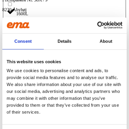
8230 Åbyhøj
1600L
OM OS
EMA er tilbehør til gravemaskiner, der emmer af kvalitet. Vi
160L
overlader intet til tilfældighederne og drives af vores kunders
tilfredshed
Consent
Details
About
165L
CONTACT US
Phone:
+45 81 77 02 50
E-mail:
salesint@cegroup.no
1700L
This website uses cookies
EMA
Om os
We use cookies to personalise content and ads, to
1750L
Politikker
provide social media features and to analyse our traffic.
Købsbetingelser
We also share information about your use of our site with
175L
our social media, advertising and analytics partners who
may combine it with other information that you’ve
STOLT MEDLEM AF
1800L
provided to them or that they’ve collected from your use
of their services.
190L
FØLG OS: