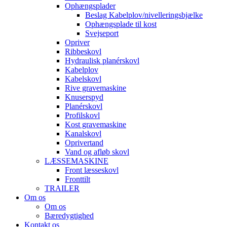
Ophængsplader
Beslag Kabelplov/nivelleringsbjælke
Ophængsplade til kost
Svejseport
Opriver
Ribbeskovl
Hydraulisk planérskovl
Kabelplov
Kabelskovl
Rive gravemaskine
Knuserspyd
Planérskovl
Profilskovl
Kost gravemaskine
Kanalskovl
Oprivertand
Vand og afløb skovl
LÆSSEMASKINE
Front læsseskovl
Fronttilt
TRAILER
Om os
Om os
Bæredygtighed
Kontakt os