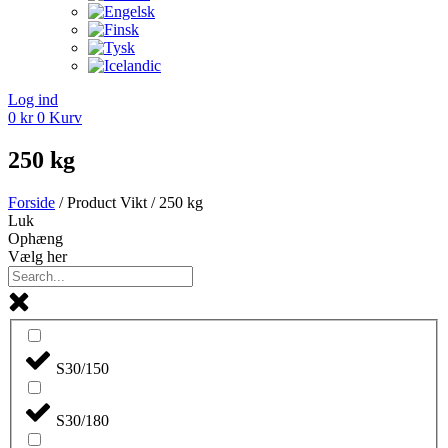
Log ind
0
kr
0
Kurv
250 kg
Forside
/ Product Vikt / 250 kg
Luk
Ophæng
Vælg her
S30/150
S30/180