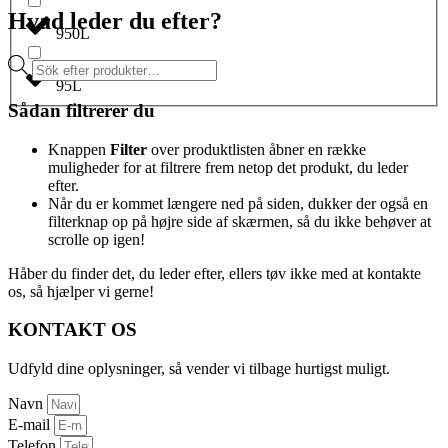
Hvad leder du efter?
950L
Products
search
95L
Sådan filtrerer du
Knappen
Filter
over produktlisten åbner en række
muligheder for at filtrere frem netop det produkt, du leder
efter.
Når du er kommet længere ned på siden, dukker der også en
filterknap op på højre side af skærmen, så du ikke behøver at
scrolle op igen!
Håber du finder det, du leder efter, ellers tøv ikke med at kontakte
os, så hjælper vi gerne!
KONTAKT OS
Udfyld dine oplysninger, så vender vi tilbage hurtigst muligt.
Navn
E-mail
Telefon