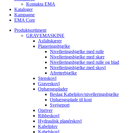
Kontakta EMA
Kataloger
Kampagne
EMA Core
Produktsortiment
GRAVEMASKINE
Asfaltskærer
Planeringsbjælke
Nivelleringsbjælke med rulle
Nivelleringsbjælke med skær
Nivelleringsbjælke med rulle og blad
Nivelleringsbjælke med skovl
Afretterbjælke
Stenskovl
Graveskovl
Ophængsplader
Beslag Kabelplov/nivelleringsbjælke
Ophængsplade til kost
Svejseport
Opriver
Ribbeskovl
Hydraulisk planérskovl
Kabelplov
Kabelskovl