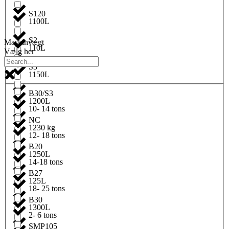
S120
1100L
S2
Maskinvægt
110L
Vælg her
S3
1150L
B30/S3
1200L
10- 14 tons
NC
1230 kg
12- 18 tons
B20
1250L
14-18 tons
B27
125L
18- 25 tons
B30
1300L
2- 6 tons
SMP105