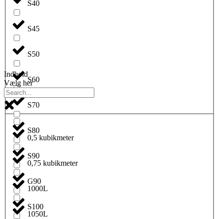
S40
S45
S50
Indhold
S60
Vælg her
S70
S80
0,5 kubikmeter
S90
0,75 kubikmeter
G90
1000L
S100
1050L