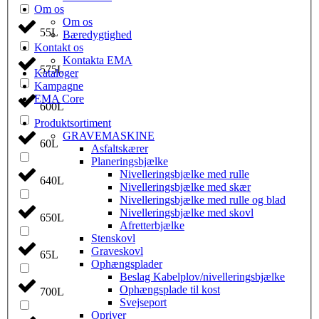
Om os
Om os
55L
Bæredygtighed
Kontakt os
Kontakta EMA
575L
Kataloger
Kampagne
EMA Core
600L
Produktsortiment
GRAVEMASKINE
60L
Asfaltskærer
Planeringsbjælke
Nivelleringsbjælke med rulle
640L
Nivelleringsbjælke med skær
Nivelleringsbjælke med rulle og blad
Nivelleringsbjælke med skovl
650L
Afretterbjælke
Stenskovl
Graveskovl
65L
Ophængsplader
Beslag Kabelplov/nivelleringsbjælke
Ophængsplade til kost
700L
Svejseport
Opriver