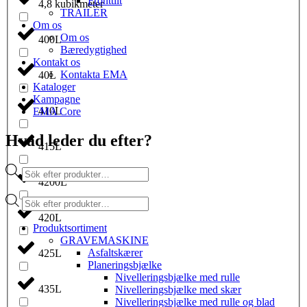
Fronttilt
4,8 kubikmeter
TRAILER
Om os
Om os
400L
Bæredygtighed
Kontakt os
Kontakta EMA
40L
Kataloger
Kampagne
410L
EMA Core
Hvad leder du efter?
415L
Products
search
4200L
Products
search
420L
Produktsortiment
GRAVEMASKINE
Asfaltskærer
425L
Planeringsbjælke
Nivelleringsbjælke med rulle
435L
Nivelleringsbjælke med skær
Nivelleringsbjælke med rulle og blad