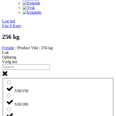
Log ind
0
kr
0
Kurv
256 kg
Forside
/ Product Vikt / 256 kg
Luk
Ophæng
Vælg her
S30/150
S30/180