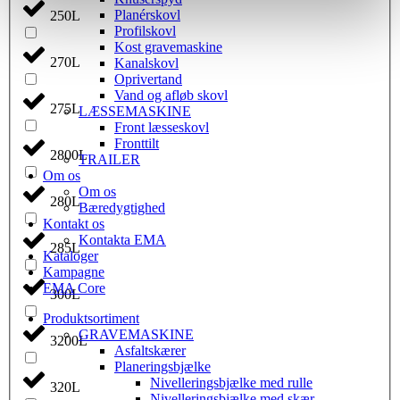
Planérskovl
250L
Profilskovl
Kost gravemaskine
270L
Kanalskovl
Oprivertand
Vand og afløb skovl
275L
LÆSSEMASKINE
Front læsseskovl
Fronttilt
2800L
TRAILER
Om os
Om os
280L
Bæredygtighed
Kontakt os
Kontakta EMA
285L
Kataloger
Kampagne
EMA Core
300L
Produktsortiment
GRAVEMASKINE
3200L
Asfaltskærer
Planeringsbjælke
Nivelleringsbjælke med rulle
320L
Nivelleringsbjælke med skær