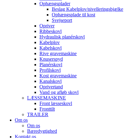
Ophængsplader
Beslag Kabelplov/nivelleringsbjælke
Ophængsplade til kost
Svejseport
Opriver
Ribbeskovl
Hydraulisk planérskovl
Kabelplov
Kabelskovl
Rive gravemaskine
Knuserspyd
Planérskovl
Profilskovl
Kost gravemaskine
Kanalskovl
Oprivertand
Vand og afløb skovl
LÆSSEMASKINE
Front læsseskovl
Fronttilt
TRAILER
Om os
Om os
Bæredygtighed
Kontakt os