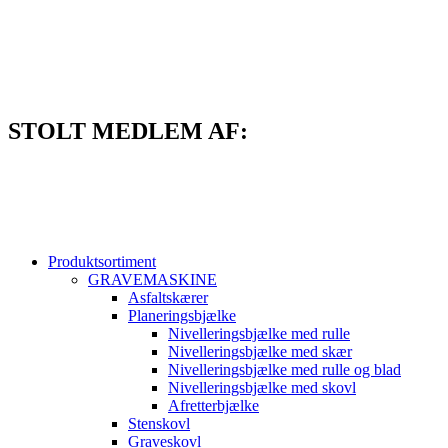
Videre
til
indhold
STOLT MEDLEM AF:
Produktsortiment
GRAVEMASKINE
Asfaltskærer
Planeringsbjælke
Nivelleringsbjælke med rulle
Nivelleringsbjælke med skær
Nivelleringsbjælke med rulle og blad
Nivelleringsbjælke med skovl
Afretterbjælke
Stenskovl
Graveskovl