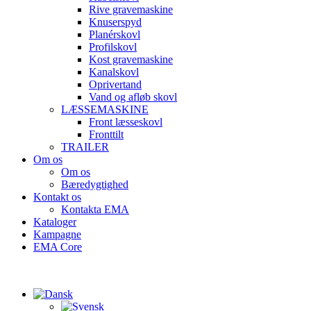
Rive gravemaskine
Knuserspyd
Planérskovl
Profilskovl
Kost gravemaskine
Kanalskovl
Oprivertand
Vand og afløb skovl
LÆSSEMASKINE
Front læsseskovl
Fronttilt
TRAILER
Om os
Om os
Bæredygtighed
Kontakt os
Kontakta EMA
Kataloger
Kampagne
EMA Core