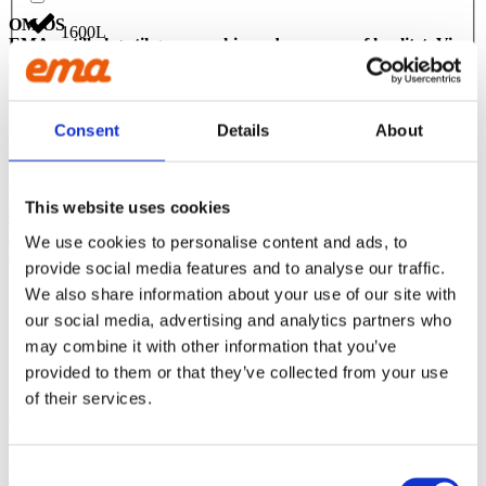
OM OS
1600L
EMA er tilbehør til gravemaskiner, der emmer af kvalitet. Vi
overlader intet til tilfældighederne og drives af vores kunders
tilfredshed
160L
CONTACT US
Consent
Details
About
Phone:
+45 81 77 02 50
165L
E-mail:
salesint@cegroup.no
EMA
1700L
This website uses cookies
Om os
Politikker
We use cookies to personalise content and ads, to
Købsbetingelser
1750L
provide social media features and to analyse our traffic.
We also share information about your use of our site with
175L
our social media, advertising and analytics partners who
STOLT MEDLEM AF
may combine it with other information that you’ve
1800L
provided to them or that they’ve collected from your use
of their services.
FØLG OS:
190L
Consent
Facebook
Instagram
Linkedin
Youtube
2000L