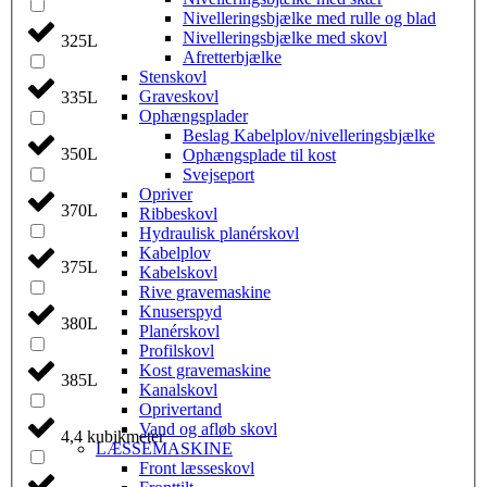
Nivelleringsbjælke med rulle og blad
Nivelleringsbjælke med skovl
325L
Afretterbjælke
Stenskovl
Graveskovl
335L
Ophængsplader
Beslag Kabelplov/nivelleringsbjælke
350L
Ophængsplade til kost
Svejseport
Opriver
370L
Ribbeskovl
Hydraulisk planérskovl
Kabelplov
375L
Kabelskovl
Rive gravemaskine
Knuserspyd
380L
Planérskovl
Profilskovl
Kost gravemaskine
385L
Kanalskovl
Oprivertand
Vand og afløb skovl
4,4 kubikmeter
LÆSSEMASKINE
Front læsseskovl