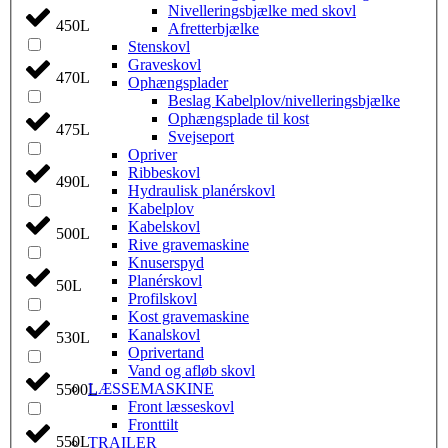
Nivelleringsbjælke med skovl
450L
Afretterbjælke
Stenskovl
Graveskovl
470L
Ophængsplader
Beslag Kabelplov/nivelleringsbjælke
Ophængsplade til kost
475L
Svejseport
Opriver
Ribbeskovl
490L
Hydraulisk planérskovl
Kabelplov
Kabelskovl
500L
Rive gravemaskine
Knuserspyd
Planérskovl
50L
Profilskovl
Kost gravemaskine
Kanalskovl
530L
Oprivertand
Vand og afløb skovl
LÆSSEMASKINE
5500L
Front læsseskovl
Fronttilt
550L
TRAILER