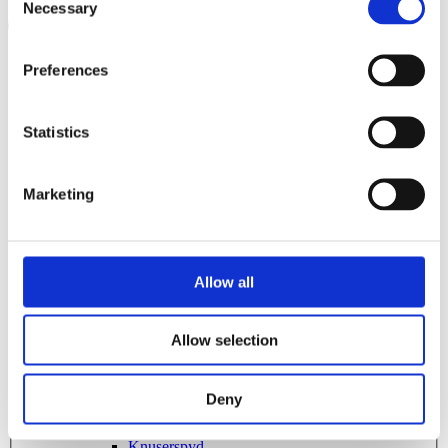
Necessary
Selection
Products
search
200L
Produktsortiment
Preferences
GRAVEMASKINE
210L
Asfaltskærer
Planeringsbjælke
Statistics
Nivelleringsbjælke med rulle
215L
Nivelleringsbjælke med skær
Nivelleringsbjælke med rulle og blad
Marketing
Nivelleringsbjælke med skovl
2200L
Afretterbjælke
Stenskovl
Graveskovl
220L
Ophængsplader
Allow all
Beslag Kabelplov/nivelleringsbjælke
Ophængsplade til kost
230L
Svejseport
Opriver
Allow selection
Ribbeskovl
240L
Hydraulisk planérskovl
Kabelplov
Deny
Kabelskovl
2500L
Rive gravemaskine
Knuserspyd