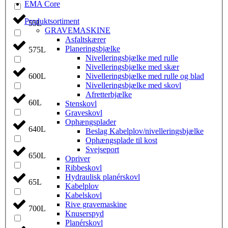
EMA Core
Produktsortiment
55L
GRAVEMASKINE
Asfaltskærer
Planeringsbjælke
575L
Nivelleringsbjælke med rulle
Nivelleringsbjælke med skær
Nivelleringsbjælke med rulle og blad
600L
Nivelleringsbjælke med skovl
Afretterbjælke
60L
Stenskovl
Graveskovl
Ophængsplader
640L
Beslag Kabelplov/nivelleringsbjælke
Ophængsplade til kost
Svejseport
650L
Opriver
Ribbeskovl
Hydraulisk planérskovl
65L
Kabelplov
Kabelskovl
Rive gravemaskine
700L
Knuserspyd
Planérskovl