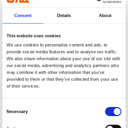
E-mail:
salesint@cegroup.no
1600L
EMA
Consent
Details
About
Om os
160L
Politikker
Købsbetingelser
This website uses cookies
165L
We use cookies to personalise content and ads, to
STOLT MEDLEM AF
provide social media features and to analyse our traffic.
1700L
We also share information about your use of our site with
our social media, advertising and analytics partners who
1750L
may combine it with other information that you’ve
FØLG OS:
provided to them or that they’ve collected from your use
175L
of their services.
Facebook
Instagram
Linkedin
Youtube
Products
1800L
search
Consent
Produktsortiment
Necessary
Selection
190L
GRAVEMASKINE
Asfaltskærer
Planeringsbjælke
2000L