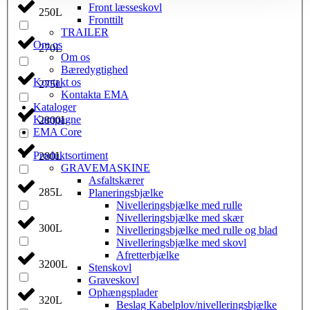
Front læsseskovl
250L
Fronttilt
TRAILER
Om os
270L
Om os
Bæredygtighed
Kontakt os
275L
Kontakta EMA
Kataloger
Kampagne
2800L
EMA Core
Produktsortiment
280L
GRAVEMASKINE
Asfaltskærer
285L
Planeringsbjælke
Nivelleringsbjælke med rulle
Nivelleringsbjælke med skær
300L
Nivelleringsbjælke med rulle og blad
Nivelleringsbjælke med skovl
Afretterbjælke
3200L
Stenskovl
Graveskovl
Ophængsplader
320L
Beslag Kabelplov/nivelleringsbjælke