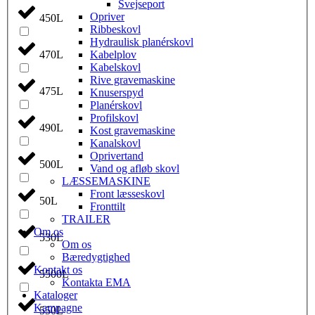
Svejseport
Opriver
450L
Ribbeskovl
Hydraulisk planérskovl
Kabelplov
470L
Kabelskovl
Rive gravemaskine
475L
Knuserspyd
Planérskovl
Profilskovl
490L
Kost gravemaskine
Kanalskovl
Oprivertand
500L
Vand og afløb skovl
LÆSSEMASKINE
Front læsseskovl
50L
Fronttilt
TRAILER
Om os
530L
Om os
Bæredygtighed
Kontakt os
5500L
Kontakta EMA
Kataloger
Kampagne
550L