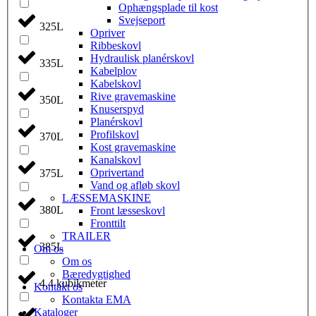
Ophængsplade til kost
Svejseport
325L
Opriver
Ribbeskovl
Hydraulisk planérskovl
335L
Kabelplov
Kabelskovl
Rive gravemaskine
350L
Knuserspyd
Planérskovl
Profilskovl
370L
Kost gravemaskine
Kanalskovl
Oprivertand
375L
Vand og afløb skovl
LÆSSEMASKINE
380L
Front læsseskovl
Fronttilt
TRAILER
385L
Om os
Om os
Bæredygtighed
4,4 kubikmeter
Kontakt os
Kontakta EMA
Kataloger