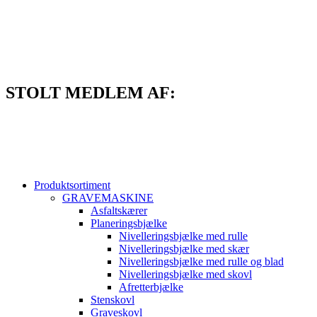
Videre
til
indhold
STOLT MEDLEM AF:
Produktsortiment
GRAVEMASKINE
Asfaltskærer
Planeringsbjælke
Nivelleringsbjælke med rulle
Nivelleringsbjælke med skær
Nivelleringsbjælke med rulle og blad
Nivelleringsbjælke med skovl
Afretterbjælke
Stenskovl
Graveskovl