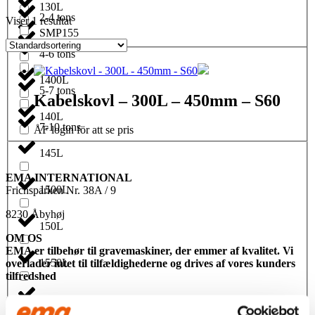
130L
2-4 tons
Viser 1 resultat
SMP155
1350L
4-6 tons
1400L
5-7 tons
Kabelskovl – 300L – 450mm – S60
140L
7-10 tons
ÅF login för att se pris
145L
EMA INTERNATIONAL
1500L
Frichsparken Nr. 38A / 9
8230 Åbyhøj
150L
OM OS
EMA er tilbehør til gravemaskiner, der emmer af kvalitet. Vi
1550L
overlader intet til tilfældighederne og drives af vores kunders
tilfredshed
155L
CONTACT US
Phone:
+45 81 77 02 50