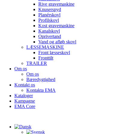
Rive gravemaskine
Knuserspyd
Planérskovl
Profilskovl
Kost gravemaskine
Kanalskovl
Oprivertand
Vand og afløb skovl
LÆSSEMASKINE
Front læsseskovl
Fronttilt
TRAILER
Om os
Om os
Bæredygtighed
Kontakt os
Kontakta EMA
Kataloger
Kampagne
EMA Core