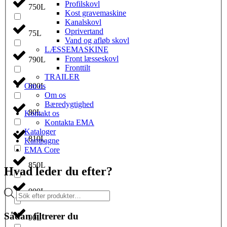
Profilskovl
750L
Kost gravemaskine
Kanalskovl
Oprivertand
75L
Vand og afløb skovl
LÆSSEMASKINE
Front læsseskovl
790L
Fronttilt
TRAILER
Om os
800L
Om os
Bæredygtighed
80L
Kontakt os
Kontakta EMA
Kataloger
810L
Kampagne
EMA Core
850L
Hvad leder du efter?
900L
Products
search
Sådan filtrerer du
90L