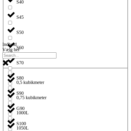
S40
S45
S50
Indhold
S60
Vælg her
S70
S80
0,5 kubikmeter
S90
0,75 kubikmeter
G90
1000L
S100
1050L