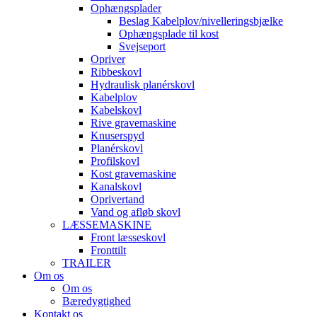
Ophængsplader
Beslag Kabelplov/nivelleringsbjælke
Ophængsplade til kost
Svejseport
Opriver
Ribbeskovl
Hydraulisk planérskovl
Kabelplov
Kabelskovl
Rive gravemaskine
Knuserspyd
Planérskovl
Profilskovl
Kost gravemaskine
Kanalskovl
Oprivertand
Vand og afløb skovl
LÆSSEMASKINE
Front læsseskovl
Fronttilt
TRAILER
Om os
Om os
Bæredygtighed
Kontakt os