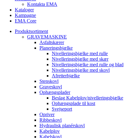
Kontakta EMA
Kataloger
Kampagne
EMA Core
Produktsortiment
GRAVEMASKINE
Asfaltskærer
Planeringsbjælke
Nivelleringsbjælke med rulle
Nivelleringsbjælke med skær
Nivelleringsbjælke med rulle og blad
Nivelleringsbjælke med skovl
Afretterbjælke
Stenskovl
Graveskovl
Ophængsplader
Beslag Kabelplov/nivelleringsbjælke
Ophængsplade til kost
Svejseport
Opriver
Ribbeskovl
Hydraulisk planérskovl
Kabelplov
Kabelskovl