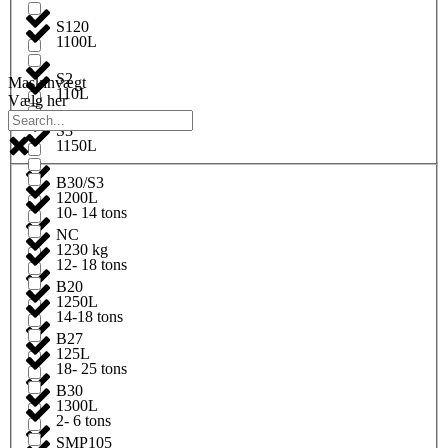
S120
1100L
S2
Maskinvægt
110L
Vælg her
S3
1150L
B30/S3
1200L
10- 14 tons
NC
1230 kg
12- 18 tons
B20
1250L
14-18 tons
B27
125L
18- 25 tons
B30
1300L
2- 6 tons
SMP105