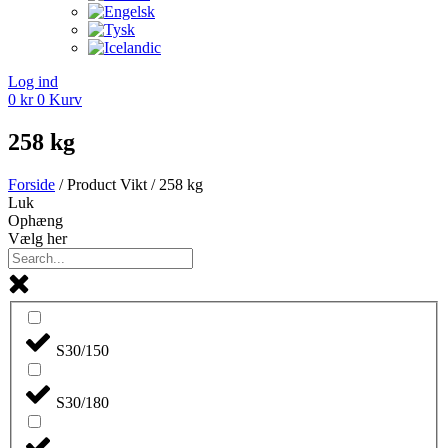
Log ind
0
kr
0
Kurv
258 kg
Forside
/ Product Vikt / 258 kg
Luk
Ophæng
Vælg her
S30/150
S30/180