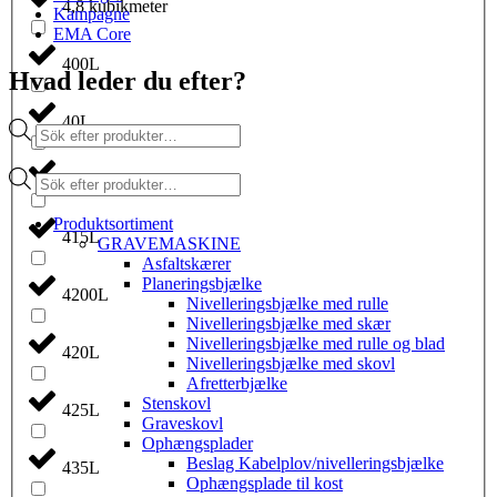
4,8 kubikmeter
Kampagne
EMA Core
400L
Hvad leder du efter?
40L
Products
search
Products
410L
search
Produktsortiment
415L
GRAVEMASKINE
Asfaltskærer
Planeringsbjælke
4200L
Nivelleringsbjælke med rulle
Nivelleringsbjælke med skær
Nivelleringsbjælke med rulle og blad
420L
Nivelleringsbjælke med skovl
Afretterbjælke
Stenskovl
425L
Graveskovl
Ophængsplader
Beslag Kabelplov/nivelleringsbjælke
435L
Ophængsplade til kost