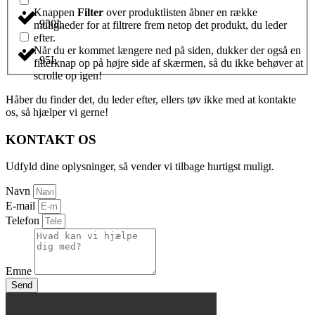
Knappen
Filter
over produktlisten åbner en række
950L
muligheder for at filtrere frem netop det produkt, du leder
efter.
Når du er kommet længere ned på siden, dukker der også en
95L
filterknap op på højre side af skærmen, så du ikke behøver at
scrolle op igen!
Håber du finder det, du leder efter, ellers tøv ikke med at kontakte
os, så hjælper vi gerne!
KONTAKT OS
Udfyld dine oplysninger, så vender vi tilbage hurtigst muligt.
Navn
E-mail
Telefon
Emne
Send