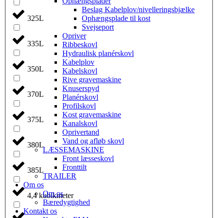
Ophængsplader
Beslag Kabelplov/nivelleringsbjælke
Ophængsplade til kost
325L
Svejseport
Opriver
335L
Ribbeskovl
Hydraulisk planérskovl
Kabelplov
350L
Kabelskovl
Rive gravemaskine
Knuserspyd
370L
Planérskovl
Profilskovl
Kost gravemaskine
375L
Kanalskovl
Oprivertand
Vand og afløb skovl
380L
LÆSSEMASKINE
Front læsseskovl
Fronttilt
385L
TRAILER
Om os
Om os
4,4 kubikmeter
Bæredygtighed
Kontakt os