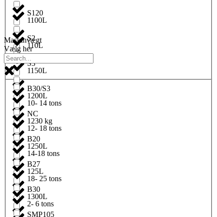
S120
1100L
S2
Maskinvægt
110L
Vælg her
S3
1150L
B30/S3
1200L
10- 14 tons
NC
1230 kg
12- 18 tons
B20
1250L
14-18 tons
B27
125L
18- 25 tons
B30
1300L
2- 6 tons
SMP105