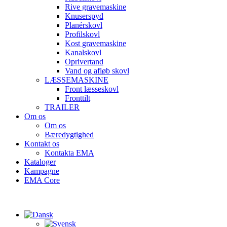
Rive gravemaskine
Knuserspyd
Planérskovl
Profilskovl
Kost gravemaskine
Kanalskovl
Oprivertand
Vand og afløb skovl
LÆSSEMASKINE
Front læsseskovl
Fronttilt
TRAILER
Om os
Om os
Bæredygtighed
Kontakt os
Kontakta EMA
Kataloger
Kampagne
EMA Core