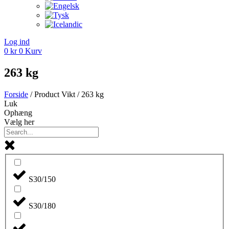
Log ind
0
kr
0
Kurv
263 kg
Forside
/ Product Vikt / 263 kg
Luk
Ophæng
Vælg her
S30/150
S30/180