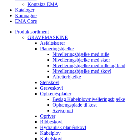
Kontakta EMA
Kataloger
Kampagne
EMA Core
Produktsortiment
GRAVEMASKINE
Asfaltskærer
Planeringsbjælke
Nivelleringsbjælke med rulle
Nivelleringsbjælke med skær
Nivelleringsbjælke med rulle og blad
Nivelleringsbjælke med skovl
Afretterbjælke
Stenskovl
Graveskovl
Ophængsplader
Beslag Kabelplov/nivelleringsbjælke
Ophængsplade til kost
Svejseport
Opriver
Ribbeskovl
Hydraulisk planérskovl
Kabelplov
Kabelskovl