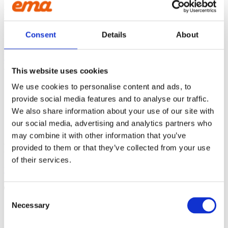
CONTACT US
Phone:
+45 81 77 02 50
1600L
E-mail:
salesint@cegroup.no
Consent
Details
About
EMA
160L
Om os
Politikker
Købsbetingelser
165L
This website uses cookies
We use cookies to personalise content and ads, to
1700L
provide social media features and to analyse our traffic.
STOLT MEDLEM AF
We also share information about your use of our site with
1750L
our social media, advertising and analytics partners who
may combine it with other information that you’ve
FØLG OS:
175L
provided to them or that they’ve collected from your use
of their services.
Facebook
Instagram
Linkedin
Youtube
1800L
Products
Consent
search
190L
Necessary
Selection
Produktsortiment
GRAVEMASKINE
2000L
Asfaltskærer