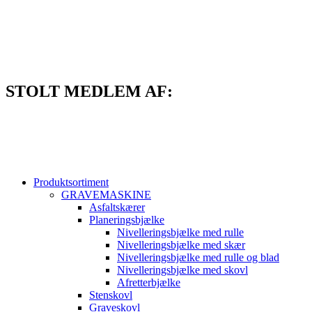
Videre
til
indhold
STOLT MEDLEM AF:
Produktsortiment
GRAVEMASKINE
Asfaltskærer
Planeringsbjælke
Nivelleringsbjælke med rulle
Nivelleringsbjælke med skær
Nivelleringsbjælke med rulle og blad
Nivelleringsbjælke med skovl
Afretterbjælke
Stenskovl
Graveskovl