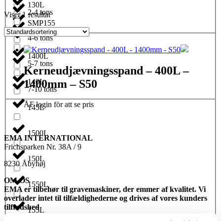
130L
2-4 tons
Viser 1 resultat
SMP155
1350L
4-6 tons
1400L
5-7 tons
Kerneudjævningsspand – 400L –
1400mm – S50
140L
7-10 tons
ÅF login för att se pris
145L
1500L
EMA INTERNATIONAL
Frichsparken Nr. 38A / 9
150L
8230 Åbyhøj
OM OS
1550L
EMA er tilbehør til gravemaskiner, der emmer af kvalitet. Vi
overlader intet til tilfældighederne og drives af vores kunders
tilfredshed
155L