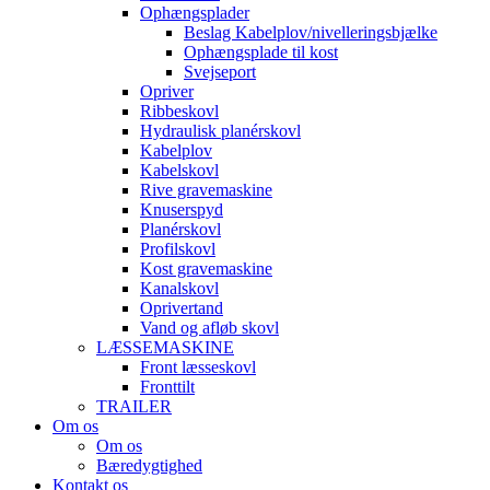
Ophængsplader
Beslag Kabelplov/nivelleringsbjælke
Ophængsplade til kost
Svejseport
Opriver
Ribbeskovl
Hydraulisk planérskovl
Kabelplov
Kabelskovl
Rive gravemaskine
Knuserspyd
Planérskovl
Profilskovl
Kost gravemaskine
Kanalskovl
Oprivertand
Vand og afløb skovl
LÆSSEMASKINE
Front læsseskovl
Fronttilt
TRAILER
Om os
Om os
Bæredygtighed
Kontakt os