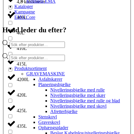
Kontakta EMA
4,8 kubikmeter
Kataloger
Kampagne
EMA Core
400L
Hvad leder du efter?
40L
Products
search
410L
Products
search
415L
Produktsortiment
GRAVEMASKINE
Asfaltskærer
4200L
Planeringsbjælke
Nivelleringsbjælke med rulle
420L
Nivelleringsbjælke med skær
Nivelleringsbjælke med rulle og blad
Nivelleringsbjælke med skovl
425L
Afretterbjælke
Stenskovl
Graveskovl
435L
Ophængsplader
Beslag Kabelplov/nivelleringsbjælke