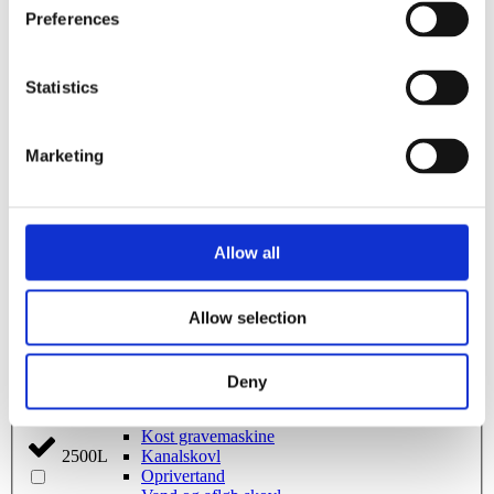
Preferences
Planeringsbjælke
Nivelleringsbjælke med rulle
200L
Nivelleringsbjælke med skær
Nivelleringsbjælke med rulle og blad
Statistics
Nivelleringsbjælke med skovl
210L
Afretterbjælke
Stenskovl
Marketing
Graveskovl
215L
Ophængsplader
Beslag Kabelplov/nivelleringsbjælke
Ophængsplade til kost
2200L
Svejseport
Allow all
Opriver
Ribbeskovl
220L
Hydraulisk planérskovl
Kabelplov
Allow selection
Kabelskovl
230L
Rive gravemaskine
Knuserspyd
Deny
Planérskovl
240L
Profilskovl
Kost gravemaskine
Kanalskovl
2500L
Oprivertand