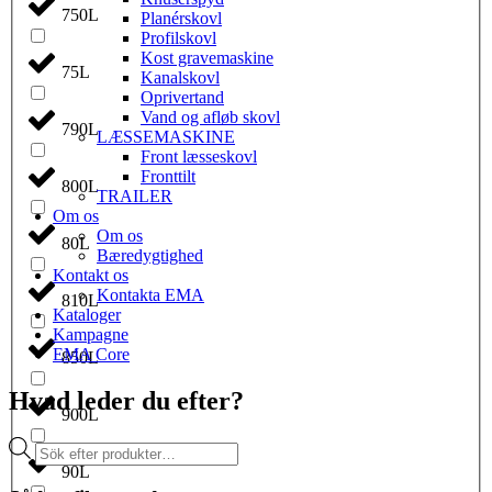
750L
Planérskovl
Profilskovl
Kost gravemaskine
75L
Kanalskovl
Oprivertand
Vand og afløb skovl
790L
LÆSSEMASKINE
Front læsseskovl
Fronttilt
800L
TRAILER
Om os
Om os
80L
Bæredygtighed
Kontakt os
Kontakta EMA
810L
Kataloger
Kampagne
EMA Core
850L
Hvad leder du efter?
900L
Products
search
90L