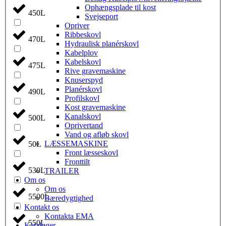
Ophængsplade til kost
450L
Svejseport
Opriver
Ribbeskovl
470L
Hydraulisk planérskovl
Kabelplov
Kabelskovl
475L
Rive gravemaskine
Knuserspyd
Planérskovl
490L
Profilskovl
Kost gravemaskine
Kanalskovl
500L
Oprivertand
Vand og afløb skovl
LÆSSEMASKINE
50L
Front læsseskovl
Fronttilt
530L
TRAILER
Om os
Om os
5500L
Bæredygtighed
Kontakt os
Kontakta EMA
550L
Kataloger