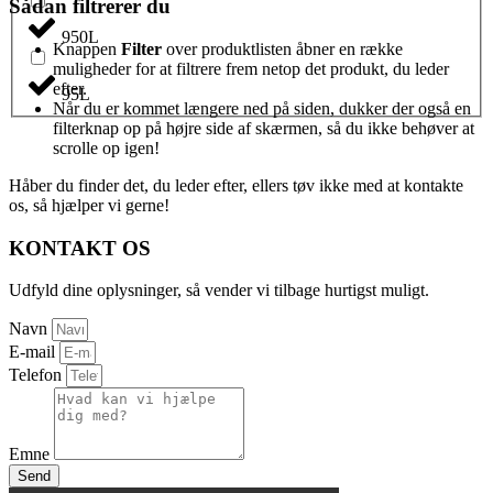
Sådan filtrerer du
950L
Knappen
Filter
over produktlisten åbner en række
muligheder for at filtrere frem netop det produkt, du leder
efter.
95L
Når du er kommet længere ned på siden, dukker der også en
filterknap op på højre side af skærmen, så du ikke behøver at
scrolle op igen!
Håber du finder det, du leder efter, ellers tøv ikke med at kontakte
os, så hjælper vi gerne!
KONTAKT OS
Udfyld dine oplysninger, så vender vi tilbage hurtigst muligt.
Navn
E-mail
Telefon
Emne
Send