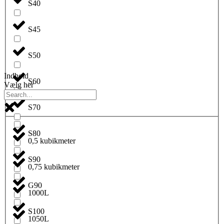
S40
S45
S50
Indhold
S60
Vælg her
S70
S80
0,5 kubikmeter
S90
0,75 kubikmeter
G90
1000L
S100
1050L