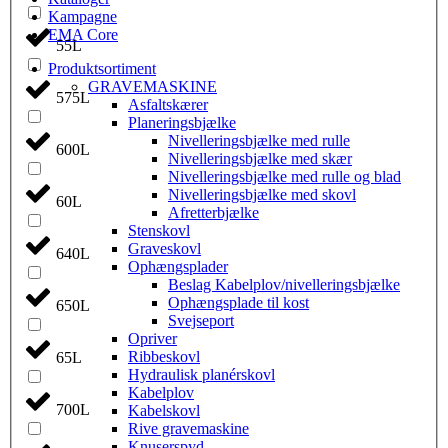
Kampagne
EMA Core
55L
Produktsortiment
GRAVEMASKINE
575L
Asfaltskærer
Planeringsbjælke
Nivelleringsbjælke med rulle
600L
Nivelleringsbjælke med skær
Nivelleringsbjælke med rulle og blad
Nivelleringsbjælke med skovl
60L
Afretterbjælke
Stenskovl
Graveskovl
640L
Ophængsplader
Beslag Kabelplov/nivelleringsbjælke
Ophængsplade til kost
650L
Svejseport
Opriver
Ribbeskovl
65L
Hydraulisk planérskovl
Kabelplov
700L
Kabelskovl
Rive gravemaskine
Knuserspyd