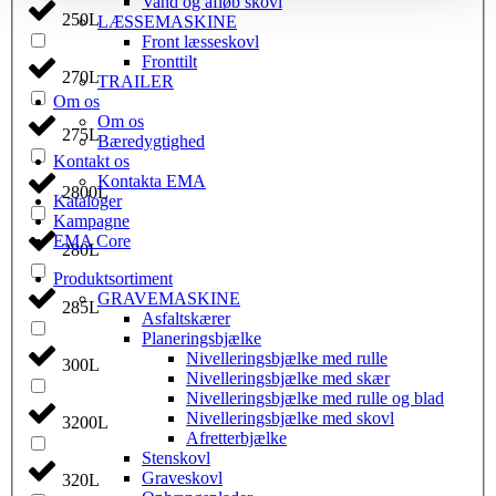
Vand og afløb skovl
250L
LÆSSEMASKINE
Front læsseskovl
Fronttilt
270L
TRAILER
Om os
Om os
275L
Bæredygtighed
Kontakt os
Kontakta EMA
2800L
Kataloger
Kampagne
EMA Core
280L
Produktsortiment
GRAVEMASKINE
285L
Asfaltskærer
Planeringsbjælke
Nivelleringsbjælke med rulle
300L
Nivelleringsbjælke med skær
Nivelleringsbjælke med rulle og blad
Nivelleringsbjælke med skovl
3200L
Afretterbjælke
Stenskovl
Graveskovl
320L