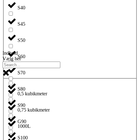
S40
S45
S50
Indhold
S60
Vælg her
S70
S80
0,5 kubikmeter
S90
0,75 kubikmeter
G90
1000L
S100