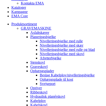
Kontakta EMA
Kataloger
Kampagne
EMA Core
Produktsortiment
GRAVEMASKINE
Asfaltskærer
Planeringsbjælke
Nivelleringsbjælke med rulle
Nivelleringsbjælke med skær
Nivelleringsbjælke med rulle og blad
Nivelleringsbjælke med skovl
Afretterbjælke
Stenskovl
Graveskovl
Ophængsplader
Beslag Kabelplov/nivelleringsbjælke
Ophængsplade til kost
Svejseport
Opriver
Ribbeskovl
Hydraulisk planérskovl
Kabelplov
Kabelskovl