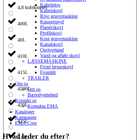
Kabelplov
4,8 kubikmeter
Kabelskovl
Rive gravemaskine
Knuserspyd
400L
Planérskovl
Profilskovl
Kost gravemaskine
40L
Kanalskovl
Oprivertand
Vand og afløb skovl
410L
LÆSSEMASKINE
Front læsseskovl
Fronttilt
415L
TRAILER
Om os
4200L
Om os
Bæredygtighed
Kontakt os
420L
Kontakta EMA
Kataloger
Kampagne
425L
EMA Core
Hvad leder du efter?
435L