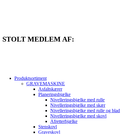
Videre
til
indhold
STOLT MEDLEM AF:
Produktsortiment
GRAVEMASKINE
Asfaltskærer
Planeringsbjælke
Nivelleringsbjælke med rulle
Nivelleringsbjælke med skær
Nivelleringsbjælke med rulle og blad
Nivelleringsbjælke med skovl
Afretterbjælke
Stenskovl
Graveskovl