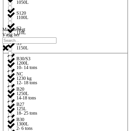
1050L
S120
1100L
S2
Maskinvægt
110L
Vælg her
S3
1150L
B30/S3
1200L
10- 14 tons
NC
1230 kg
12- 18 tons
B20
1250L
14-18 tons
B27
125L
18- 25 tons
B30
1300L
2- 6 tons