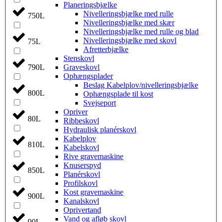
Planeringsbjælke
Nivelleringsbjælke med rulle
750L
Nivelleringsbjælke med skær
Nivelleringsbjælke med rulle og blad
Nivelleringsbjælke med skovl
75L
Afretterbjælke
Stenskovl
790L
Graveskovl
Ophængsplader
Beslag Kabelplov/nivelleringsbjælke
800L
Ophængsplade til kost
Svejseport
Opriver
80L
Ribbeskovl
Hydraulisk planérskovl
Kabelplov
810L
Kabelskovl
Rive gravemaskine
Knuserspyd
850L
Planérskovl
Profilskovl
Kost gravemaskine
900L
Kanalskovl
Oprivertand
Vand og afløb skovl
90L