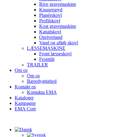
Rive gravemaskine
Knuserspyd
Planérskovl
Profilskovl
Kost gravemaskine
Kanalskovl
Oprivertand
Vand og afløb skovl
LÆSSEMASKINE
Front læsseskovl
Fronttilt
TRAILER
Om os
Om os
Bæredygtighed
Kontakt os
Kontakta EMA
Kataloger
Kampagne
EMA Core