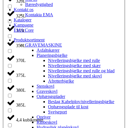
320L
Bæredygtighed
Kontakt os
Kontakta EMA
325L
Kataloger
Kampagne
EMA Core
335L
Produktsortiment
GRAVEMASKINE
350L
Asfaltskærer
Planeringsbjælke
Nivelleringsbjælke med rulle
370L
Nivelleringsbjælke med skær
Nivelleringsbjælke med rulle og blad
375L
Nivelleringsbjælke med skovl
Afretterbjælke
Stenskovl
380L
Graveskovl
Ophængsplader
Beslag Kabelplov/nivelleringsbjælke
385L
Ophængsplade til kost
Svejseport
Opriver
4,4 kubikmeter
Ribbeskovl
Hydraulisk planérskovl