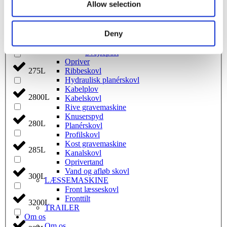
Allow selection
Stenskovl
Graveskovl
250L
Ophængsplader
Deny
Beslag Kabelplov/nivelleringsbjælke
Ophængsplade til kost
270L
Svejseport
Opriver
Ribbeskovl
275L
Hydraulisk planérskovl
Kabelplov
2800L
Kabelskovl
Rive gravemaskine
Knuserspyd
280L
Planérskovl
Profilskovl
Kost gravemaskine
285L
Kanalskovl
Oprivertand
Vand og afløb skovl
300L
LÆSSEMASKINE
Front læsseskovl
Fronttilt
3200L
TRAILER
Om os
Om os