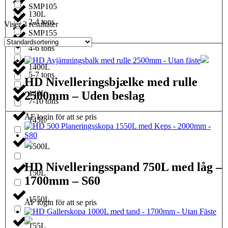
SMP105
130L
2-4 tons
Viser 3 resultater
SMP155
1350L
4-6 tons
1400L
5-7 tons
HD Nivelleringsbjælke med rulle
2500mm – Uden beslag
140L
7-10 tons
ÅF login för att se pris
145L
1500L
HD Nivelleringsspand 750L med låg –
150L
1700mm – S60
1550L
ÅF login för att se pris
155L