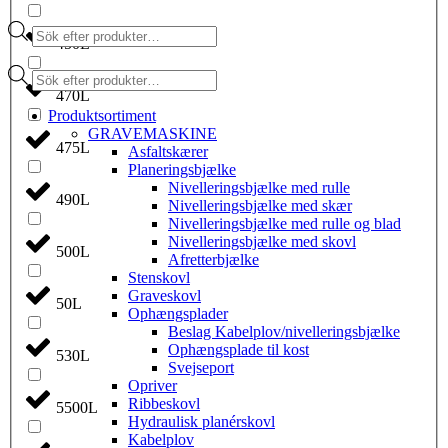
Products
450L
search
Products
search
470L
Produktsortiment
GRAVEMASKINE
475L
Asfaltskærer
Planeringsbjælke
Nivelleringsbjælke med rulle
490L
Nivelleringsbjælke med skær
Nivelleringsbjælke med rulle og blad
Nivelleringsbjælke med skovl
500L
Afretterbjælke
Stenskovl
Graveskovl
50L
Ophængsplader
Beslag Kabelplov/nivelleringsbjælke
Ophængsplade til kost
530L
Svejseport
Opriver
Ribbeskovl
5500L
Hydraulisk planérskovl
Kabelplov