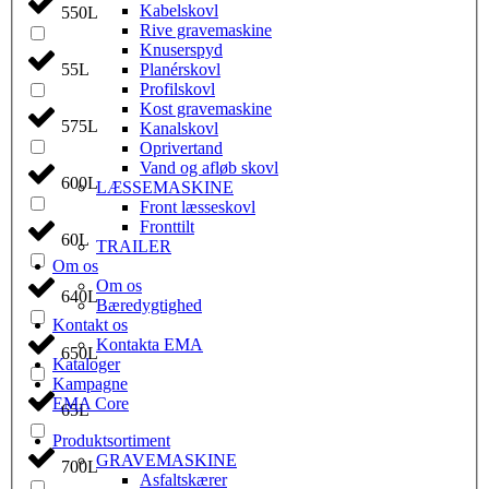
Kabelskovl
550L
Rive gravemaskine
Knuserspyd
55L
Planérskovl
Profilskovl
Kost gravemaskine
575L
Kanalskovl
Oprivertand
Vand og afløb skovl
600L
LÆSSEMASKINE
Front læsseskovl
Fronttilt
60L
TRAILER
Om os
Om os
640L
Bæredygtighed
Kontakt os
Kontakta EMA
650L
Kataloger
Kampagne
EMA Core
65L
Produktsortiment
GRAVEMASKINE
700L
Asfaltskærer