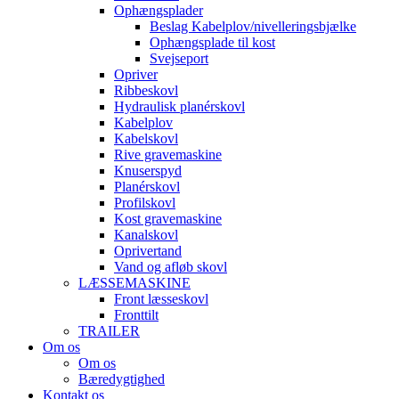
Ophængsplader
Beslag Kabelplov/nivelleringsbjælke
Ophængsplade til kost
Svejseport
Opriver
Ribbeskovl
Hydraulisk planérskovl
Kabelplov
Kabelskovl
Rive gravemaskine
Knuserspyd
Planérskovl
Profilskovl
Kost gravemaskine
Kanalskovl
Oprivertand
Vand og afløb skovl
LÆSSEMASKINE
Front læsseskovl
Fronttilt
TRAILER
Om os
Om os
Bæredygtighed
Kontakt os