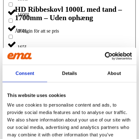
HD Ribbeskovl 1000L med tand –
1600L
1700mm – Uden ophæng
ÅF login för att se pris
160L
165L
EMA INTERNATIONAL
Frichsparken Nr. 38A / 9
1700L
8230 Åbyhøj
Consent
Details
About
OM OS
1750L
EMA er tilbehør til gravemaskiner, der emmer af kvalitet. Vi
overlader intet til tilfældighederne og drives af vores kunders
This website uses cookies
tilfredshed
175L
We use cookies to personalise content and ads, to
CONTACT US
Phone:
+45 81 77 02 50
1800L
provide social media features and to analyse our traffic.
E-mail:
salesint@cegroup.no
We also share information about your use of our site with
our social media, advertising and analytics partners who
EMA
190L
Om os
may combine it with other information that you’ve
Politikker