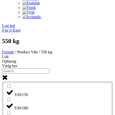
Log ind
0
kr
0
Kurv
550 kg
Forside
/ Product Vikt / 550 kg
Luk
Ophæng
Vælg her
S30/150
S30/180