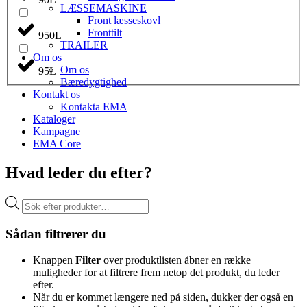
LÆSSEMASKINE
Front læsseskovl
Fronttilt
950L
TRAILER
Om os
Om os
95L
Bæredygtighed
Kontakt os
Kontakta EMA
Kataloger
Kampagne
EMA Core
Hvad leder du efter?
Products
search
Sådan filtrerer du
Knappen
Filter
over produktlisten åbner en række
muligheder for at filtrere frem netop det produkt, du leder
efter.
Når du er kommet længere ned på siden, dukker der også en