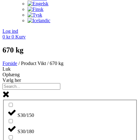
Log ind
0
kr
0
Kurv
670 kg
Forside
/ Product Vikt / 670 kg
Luk
Ophæng
Vælg her
S30/150
S30/180