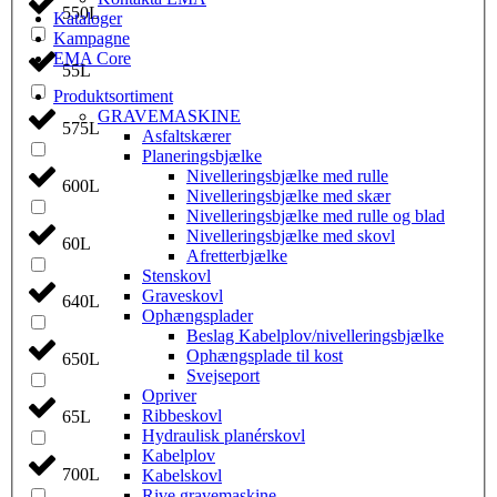
550L
Kataloger
Kampagne
EMA Core
55L
Produktsortiment
GRAVEMASKINE
575L
Asfaltskærer
Planeringsbjælke
Nivelleringsbjælke med rulle
600L
Nivelleringsbjælke med skær
Nivelleringsbjælke med rulle og blad
Nivelleringsbjælke med skovl
60L
Afretterbjælke
Stenskovl
Graveskovl
640L
Ophængsplader
Beslag Kabelplov/nivelleringsbjælke
Ophængsplade til kost
650L
Svejseport
Opriver
Ribbeskovl
65L
Hydraulisk planérskovl
Kabelplov
700L
Kabelskovl
Rive gravemaskine