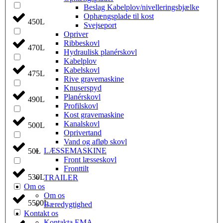
Beslag Kabelplov/nivelleringsbjælke
Ophængsplade til kost
450L
Svejseport
Opriver
Ribbeskovl
470L
Hydraulisk planérskovl
Kabelplov
Kabelskovl
475L
Rive gravemaskine
Knuserspyd
Planérskovl
490L
Profilskovl
Kost gravemaskine
Kanalskovl
500L
Oprivertand
Vand og afløb skovl
LÆSSEMASKINE
50L
Front læsseskovl
Fronttilt
530L
TRAILER
Om os
Om os
5500L
Bæredygtighed
Kontakt os
Kontakta EMA