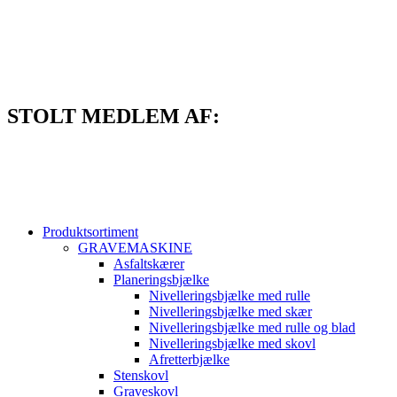
Videre
til
indhold
STOLT MEDLEM AF:
Produktsortiment
GRAVEMASKINE
Asfaltskærer
Planeringsbjælke
Nivelleringsbjælke med rulle
Nivelleringsbjælke med skær
Nivelleringsbjælke med rulle og blad
Nivelleringsbjælke med skovl
Afretterbjælke
Stenskovl
Graveskovl