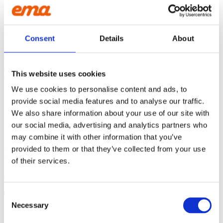
CONTACT US
Phone:
+45 81 77 02 50
1600L
E-mail:
salesint@cegroup.no
Consent
Details
About
EMA
160L
Om os
Politikker
This website uses cookies
Købsbetingelser
165L
We use cookies to personalise content and ads, to
provide social media features and to analyse our traffic.
1700L
STOLT MEDLEM AF
We also share information about your use of our site with
our social media, advertising and analytics partners who
1750L
may combine it with other information that you’ve
provided to them or that they’ve collected from your use
FØLG OS:
175L
of their services.
Facebook
Instagram
Linkedin
Youtube
1800L
Products
Consent
search
190L
Necessary
Selection
Produktsortiment
GRAVEMASKINE