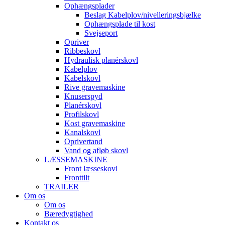
Ophængsplader
Beslag Kabelplov/nivelleringsbjælke
Ophængsplade til kost
Svejseport
Opriver
Ribbeskovl
Hydraulisk planérskovl
Kabelplov
Kabelskovl
Rive gravemaskine
Knuserspyd
Planérskovl
Profilskovl
Kost gravemaskine
Kanalskovl
Oprivertand
Vand og afløb skovl
LÆSSEMASKINE
Front læsseskovl
Fronttilt
TRAILER
Om os
Om os
Bæredygtighed
Kontakt os