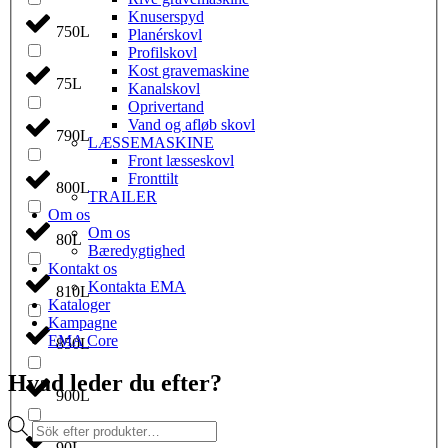
Knuserspyd
750L
Planérskovl
Profilskovl
Kost gravemaskine
75L
Kanalskovl
Oprivertand
Vand og afløb skovl
790L
LÆSSEMASKINE
Front læsseskovl
Fronttilt
800L
TRAILER
Om os
Om os
80L
Bæredygtighed
Kontakt os
Kontakta EMA
810L
Kataloger
Kampagne
EMA Core
850L
Hvad leder du efter?
900L
Products
search
90L