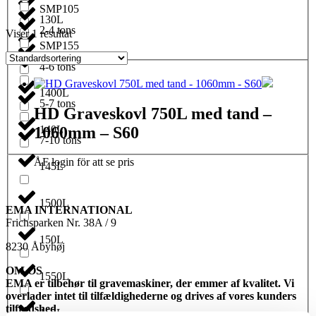
SMP105
130L
2-4 tons
Viser 1 resultat
SMP155
1350L
4-6 tons
1400L
5-7 tons
HD Graveskovl 750L med tand –
1060mm – S60
140L
7-10 tons
ÅF login för att se pris
145L
1500L
EMA INTERNATIONAL
Frichsparken Nr. 38A / 9
150L
8230 Åbyhøj
OM OS
1550L
EMA er tilbehør til gravemaskiner, der emmer af kvalitet. Vi
overlader intet til tilfældighederne og drives af vores kunders
tilfredshed
155L