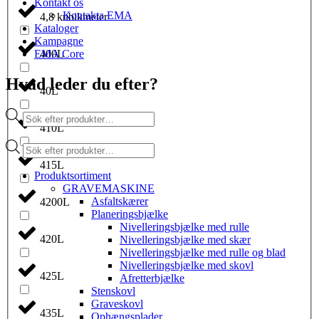
Kontakt os
Kontakta EMA
4,8 kubikmeter
Kataloger
Kampagne
EMA Core
400L
Hvad leder du efter?
40L
Products
search
410L
Products
search
415L
Produktsortiment
GRAVEMASKINE
Asfaltskærer
4200L
Planeringsbjælke
Nivelleringsbjælke med rulle
420L
Nivelleringsbjælke med skær
Nivelleringsbjælke med rulle og blad
Nivelleringsbjælke med skovl
425L
Afretterbjælke
Stenskovl
Graveskovl
435L
Ophængsplader