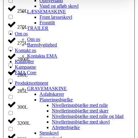
Oprivertand
Vand og afløb skovl
250L
LÆSSEMASKINE
Front læsseskovl
Fronttilt
270L
TRAILER
Om os
Om os
275L
Bæredygtighed
Kontakt os
Kontakta EMA
2800L
Kataloger
Kampagne
EMA Core
280L
Produktsortiment
GRAVEMASKINE
285L
Asfaltskærer
Planeringsbjælke
Nivelleringsbjælke med rulle
300L
Nivelleringsbjælke med skær
Nivelleringsbjælke med rulle og blad
Nivelleringsbjælke med skovl
3200L
Afretterbjælke
Stenskovl