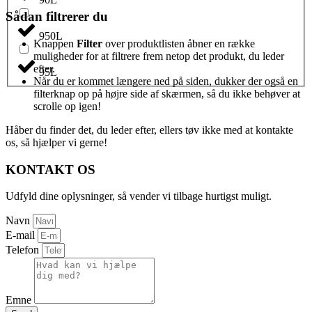
Sådan filtrerer du
950L
Knappen
Filter
over produktlisten åbner en række
muligheder for at filtrere frem netop det produkt, du leder
efter.
95L
Når du er kommet længere ned på siden, dukker der også en
filterknap op på højre side af skærmen, så du ikke behøver at
scrolle op igen!
Håber du finder det, du leder efter, ellers tøv ikke med at kontakte
os, så hjælper vi gerne!
KONTAKT OS
Udfyld dine oplysninger, så vender vi tilbage hurtigst muligt.
Navn
E-mail
Telefon
Emne