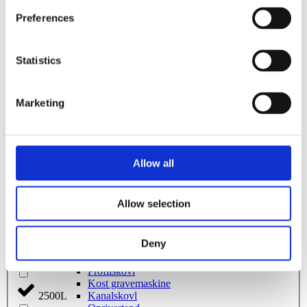
2000L
Asfaltskærer
Preferences
Planeringsbjælke
Nivelleringsbjælke med rulle
200L
Nivelleringsbjælke med skær
Statistics
Nivelleringsbjælke med rulle og blad
Nivelleringsbjælke med skovl
210L
Afretterbjælke
Stenskovl
Marketing
Graveskovl
215L
Ophængsplader
Beslag Kabelplov/nivelleringsbjælke
Ophængsplade til kost
2200L
Svejseport
Allow all
Opriver
Ribbeskovl
220L
Hydraulisk planérskovl
Allow selection
Kabelplov
Kabelskovl
230L
Rive gravemaskine
Deny
Knuserspyd
Planérskovl
240L
Profilskovl
Kost gravemaskine
Kanalskovl
2500L