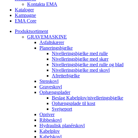
Kontakta EMA
Kataloger
Kampagne
EMA Core
Produktsortiment
GRAVEMASKINE
Asfaltskærer
Planeringsbjælke
Nivelleringsbjælke med rulle
Nivelleringsbjælke med skær
Nivelleringsbjælke med rulle og blad
Nivelleringsbjælke med skovl
Afretterbjælke
Stenskovl
Graveskovl
Ophængsplader
Beslag Kabelplov/nivelleringsbjælke
Ophængsplade til kost
Svejseport
Opriver
Ribbeskovl
Hydraulisk planérskovl
Kabelplov
Kabelskovl