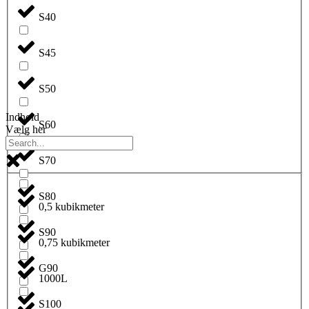
S40
S45
S50
Indhold
S60
Vælg her
S70
S80
0,5 kubikmeter
S90
0,75 kubikmeter
G90
1000L
S100