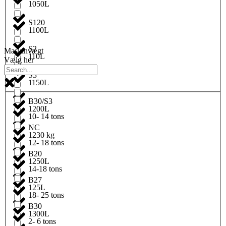
1050L
S120
1100L
S2
Maskinvægt
110L
Vælg her
S3
1150L
B30/S3
1200L
10- 14 tons
NC
1230 kg
12- 18 tons
B20
1250L
14-18 tons
B27
125L
18- 25 tons
B30
1300L
2- 6 tons