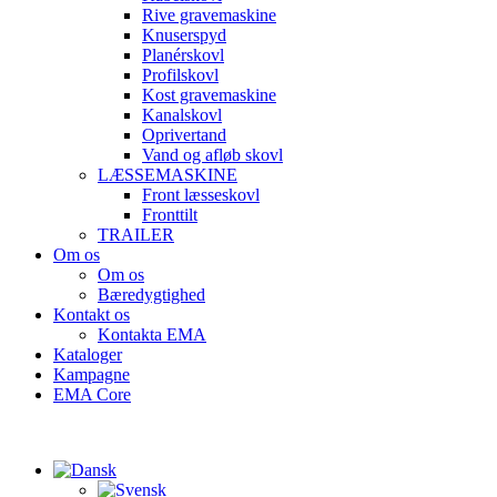
Rive gravemaskine
Knuserspyd
Planérskovl
Profilskovl
Kost gravemaskine
Kanalskovl
Oprivertand
Vand og afløb skovl
LÆSSEMASKINE
Front læsseskovl
Fronttilt
TRAILER
Om os
Om os
Bæredygtighed
Kontakt os
Kontakta EMA
Kataloger
Kampagne
EMA Core