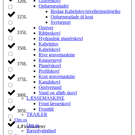
Graveskovl
320L
Ophængsplader
Beslag Kabelplov/nivelleringsbjælke
Ophængsplade til kost
325L
Svejseport
Opriver
335L
Ribbeskovl
Hydraulisk planérskovl
Kabelplov
350L
Kabelskovl
Rive gravemaskine
Knuserspyd
370L
Planérskovl
Profilskovl
Kost gravemaskine
375L
Kanalskovl
Oprivertand
Vand og afløb skovl
380L
LÆSSEMASKINE
Front læsseskovl
Fronttilt
385L
TRAILER
Om os
Om os
4,4 kubikmeter
Bæredygtighed