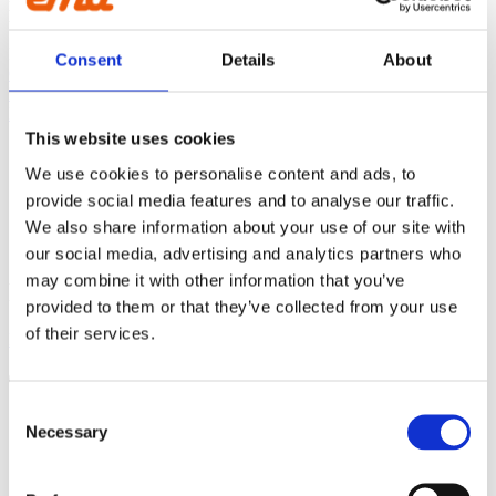
E-mail:
salesint@cegroup.no
1600L
EMA
Consent
Details
About
Om os
160L
Politikker
Købsbetingelser
This website uses cookies
165L
We use cookies to personalise content and ads, to
STOLT MEDLEM AF
provide social media features and to analyse our traffic.
1700L
We also share information about your use of our site with
our social media, advertising and analytics partners who
1750L
may combine it with other information that you’ve
FØLG OS:
provided to them or that they’ve collected from your use
175L
of their services.
Facebook
Instagram
Linkedin
Youtube
Products
1800L
search
Consent
Produktsortiment
Necessary
Selection
190L
GRAVEMASKINE
Asfaltskærer
Planeringsbjælke
2000L