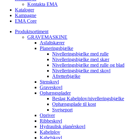
Kontakta EMA
Kataloger
Kampagne
EMA Core
Produktsortiment
GRAVEMASKINE
Asfaltskærer
Planeringsbjælke
Nivelleringsbjælke med rulle
Nivelleringsbjælke med skær
Nivelleringsbjælke med rulle og blad
Nivelleringsbjælke med skovl
Afretterbjælke
Stenskovl
Graveskovl
Ophængsplader
Beslag Kabelplov/nivelleringsbjælke
Ophængsplade til kost
Svejseport
Opriver
Ribbeskovl
Hydraulisk planérskovl
Kabelplov
Kabelskovl