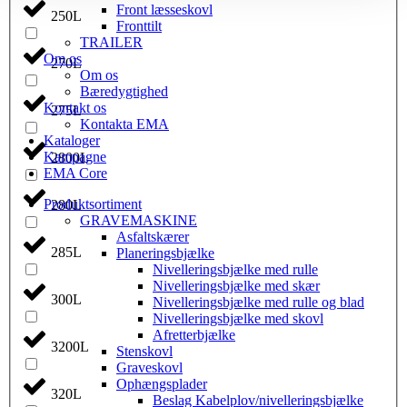
Front læsseskovl
250L
Fronttilt
TRAILER
Om os
270L
Om os
Bæredygtighed
Kontakt os
275L
Kontakta EMA
Kataloger
Kampagne
2800L
EMA Core
Produktsortiment
280L
GRAVEMASKINE
Asfaltskærer
285L
Planeringsbjælke
Nivelleringsbjælke med rulle
Nivelleringsbjælke med skær
300L
Nivelleringsbjælke med rulle og blad
Nivelleringsbjælke med skovl
Afretterbjælke
3200L
Stenskovl
Graveskovl
Ophængsplader
320L
Beslag Kabelplov/nivelleringsbjælke