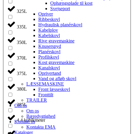
Ophængsplade til kost
Svejseport
325L
Opriver
Ribbeskovl
Hydraulisk planérskovl
335L
Kabelplov
Kabelskovl
Rive gravemaskine
350L
Knuserspyd
Planérskovl
Profilskovl
370L
Kost gravemaskine
Kanalskovl
Oprivertand
375L
Vand og afløb skovl
LÆSSEMASKINE
380L
Front læsseskovl
Fronttilt
TRAILER
385L
Om os
Om os
Bæredygtighed
4,4 kubikmeter
Kontakt os
Kontakta EMA
Kataloger