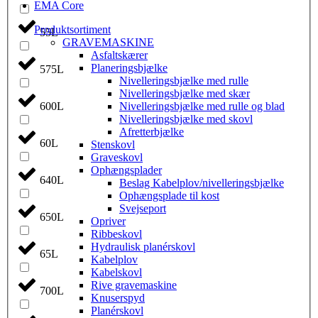
EMA Core
Produktsortiment
55L
GRAVEMASKINE
Asfaltskærer
Planeringsbjælke
575L
Nivelleringsbjælke med rulle
Nivelleringsbjælke med skær
Nivelleringsbjælke med rulle og blad
600L
Nivelleringsbjælke med skovl
Afretterbjælke
60L
Stenskovl
Graveskovl
Ophængsplader
640L
Beslag Kabelplov/nivelleringsbjælke
Ophængsplade til kost
Svejseport
650L
Opriver
Ribbeskovl
Hydraulisk planérskovl
65L
Kabelplov
Kabelskovl
Rive gravemaskine
700L
Knuserspyd
Planérskovl