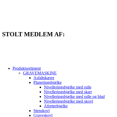
Videre
til
indhold
STOLT MEDLEM AF:
Produktsortiment
GRAVEMASKINE
Asfaltskærer
Planeringsbjælke
Nivelleringsbjælke med rulle
Nivelleringsbjælke med skær
Nivelleringsbjælke med rulle og blad
Nivelleringsbjælke med skovl
Afretterbjælke
Stenskovl
Graveskovl