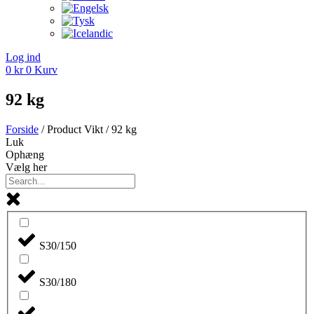
Log ind
0
kr
0
Kurv
92 kg
Forside
/ Product Vikt / 92 kg
Luk
Ophæng
Vælg her
S30/150
S30/180