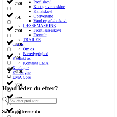
Profilskovl
750L
Kost gravemaskine
Kanalskovl
Oprivertand
75L
Vand og afløb skovl
LÆSSEMASKINE
Front læsseskovl
790L
Fronttilt
TRAILER
Om os
800L
Om os
Bæredygtighed
80L
Kontakt os
Kontakta EMA
Kataloger
810L
Kampagne
EMA Core
850L
Hvad leder du efter?
900L
Products
search
Sådan filtrerer du
90L