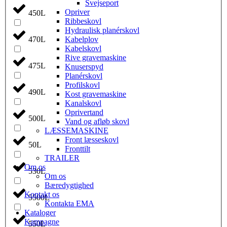
Svejseport
Opriver
450L
Ribbeskovl
Hydraulisk planérskovl
Kabelplov
470L
Kabelskovl
Rive gravemaskine
475L
Knuserspyd
Planérskovl
Profilskovl
490L
Kost gravemaskine
Kanalskovl
Oprivertand
500L
Vand og afløb skovl
LÆSSEMASKINE
Front læsseskovl
50L
Fronttilt
TRAILER
Om os
530L
Om os
Bæredygtighed
Kontakt os
5500L
Kontakta EMA
Kataloger
Kampagne
550L