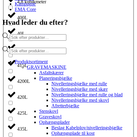
4,8 kubikmeter
Kampagne
EMA Core
400L
Hvad leder du efter?
40L
Products
search
Products
410L
search
Produktsortiment
415L
GRAVEMASKINE
Asfaltskærer
Planeringsbjælke
4200L
Nivelleringsbjælke med rulle
Nivelleringsbjælke med skær
Nivelleringsbjælke med rulle og blad
420L
Nivelleringsbjælke med skovl
Afretterbjælke
Stenskovl
425L
Graveskovl
Ophængsplader
Beslag Kabelplov/nivelleringsbjælke
435L
Ophængsplade til kost