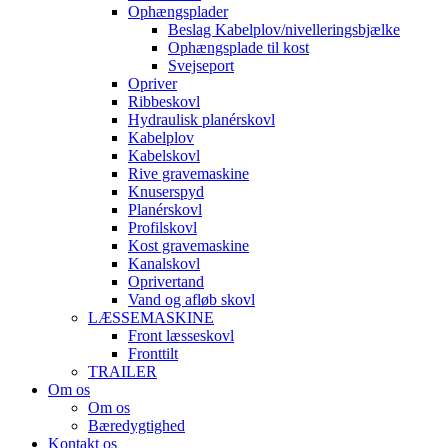
Ophængsplader
Beslag Kabelplov/nivelleringsbjælke
Ophængsplade til kost
Svejseport
Opriver
Ribbeskovl
Hydraulisk planérskovl
Kabelplov
Kabelskovl
Rive gravemaskine
Knuserspyd
Planérskovl
Profilskovl
Kost gravemaskine
Kanalskovl
Oprivertand
Vand og afløb skovl
LÆSSEMASKINE
Front læsseskovl
Fronttilt
TRAILER
Om os
Om os
Bæredygtighed
Kontakt os