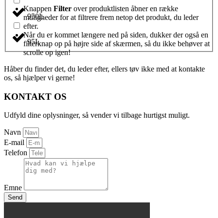
Knappen
Filter
over produktlisten åbner en række
950L
muligheder for at filtrere frem netop det produkt, du leder
efter.
Når du er kommet længere ned på siden, dukker der også en
95L
filterknap op på højre side af skærmen, så du ikke behøver at
scrolle op igen!
Håber du finder det, du leder efter, ellers tøv ikke med at kontakte
os, så hjælper vi gerne!
KONTAKT OS
Udfyld dine oplysninger, så vender vi tilbage hurtigst muligt.
Navn
E-mail
Telefon
Emne
Send