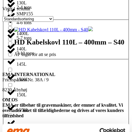
130L
2-4 tons
Viser 1 resultat
SMP155
1350L
4-6 tons
1400L
5-7 tons
HD Kabelskovl 110L – 400mm – S40
140L
7-10 tons
ÅF login för att se pris
145L
EMA INTERNATIONAL
1500L
Frichsparken Nr. 38A / 9
8230 Åbyhøj
150L
OM OS
EMA er tilbehør til gravemaskiner, der emmer af kvalitet. Vi
1550L
overlader intet til tilfældighederne og drives af vores kunders
tilfredshed
155L
CONTACT US
Phone:
+45 81 77 02 50