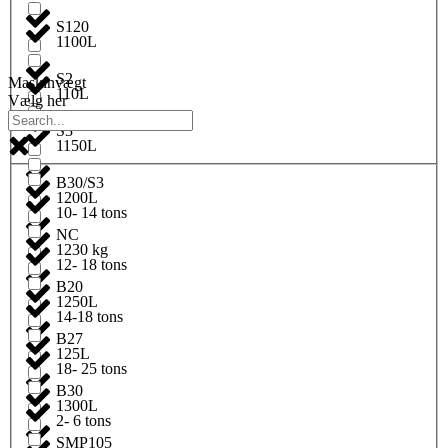
S120
1100L
S2
Maskinvægt
110L
Vælg her
S3
1150L
B30/S3
1200L
10- 14 tons
NC
1230 kg
12- 18 tons
B20
1250L
14-18 tons
B27
125L
18- 25 tons
B30
1300L
2- 6 tons
SMP105