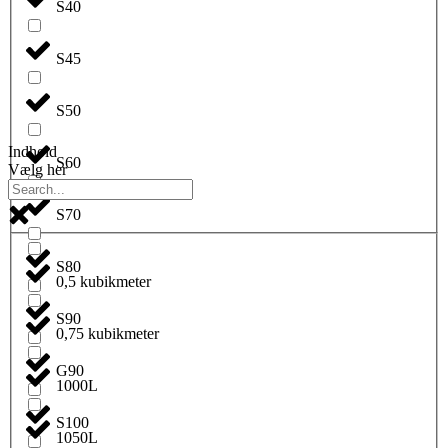
S40
S45
S50
Indhold
S60
Vælg her
S70
S80
0,5 kubikmeter
S90
0,75 kubikmeter
G90
1000L
S100
1050L