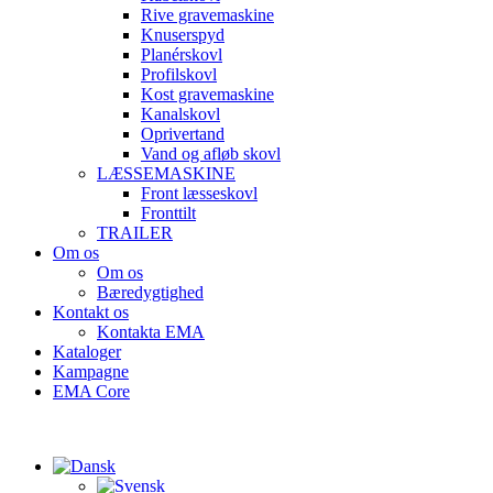
Rive gravemaskine
Knuserspyd
Planérskovl
Profilskovl
Kost gravemaskine
Kanalskovl
Oprivertand
Vand og afløb skovl
LÆSSEMASKINE
Front læsseskovl
Fronttilt
TRAILER
Om os
Om os
Bæredygtighed
Kontakt os
Kontakta EMA
Kataloger
Kampagne
EMA Core