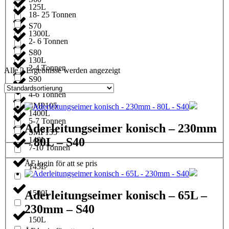
125L
18- 25 Tonnen
S70
1300L
2- 6 Tonnen
S80
130L
2-4 Tonnen
Alle 2 Ergebnisse werden angezeigt
S90
1350L
4-6 Tonnen
SMP105
1400L
5-7 Tonnen
Aderleitungseimer konisch – 230mm
SMP155
– 80L – S40
140L
7-10 Tonnen
ÅF login för att se pris
145L
1500L
Aderleitungseimer konisch – 65L –
230mm – S40
150L