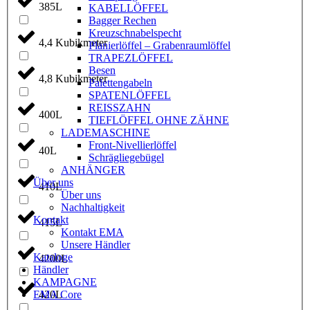
385L
KABELLÖFFEL
Bagger Rechen
Kreuzschnabelspecht
4,4 Kubikmeter
Planierlöffel – Grabenraumlöffel
TRAPEZLÖFFEL
Besen
4,8 Kubikmeter
Palettengabeln
SPATENLÖFFEL
REISSZAHN
400L
TIEFLÖFFEL OHNE ZÄHNE
LADEMASCHINE
Front-Nivellierlöffel
40L
Schrägliegebügel
ANHÄNGER
Über uns
410L
Über uns
Nachhaltigkeit
Kontakt
415L
Kontakt EMA
Unsere Händler
Kataloge
4200L
Händler
KAMPAGNE
EMA Core
420L