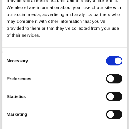
1800L
provide social media features and to analyse our traffic.
STOLZES MITGLIED VON
We also share information about your use of our site with
our social media, advertising and analytics partners who
190L
may combine it with other information that you’ve
provided to them or that they’ve collected from your use
FOLGEN SIE UNS
2000L
of their services.
Facebook
Instagram
Linkedin
Youtube
200L
Products
Consent
search
210L
Necessary
Selection
Produkte
FÜR BAGGER
Asphaltschneider
215L
Preferences
Planierbalken
Nivellierbalken mit Rolle
Nivellierbalken mit Klinge
2200L
Nivellierbalken mit Rolle und Messer
Statistics
Nivellierbalken mit Schaufel
220L
Bar planen
FELSLÖFFEL
Marketing
TIEFLÖFFEL
230L
Aufnahme
Aufnahme Nivellierbalken