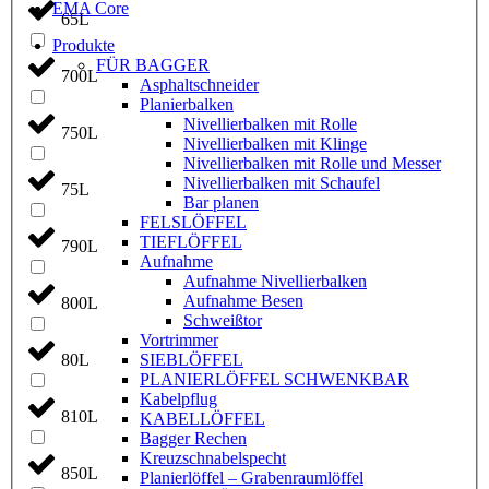
EMA Core
65L
Produkte
FÜR BAGGER
700L
Asphaltschneider
Planierbalken
Nivellierbalken mit Rolle
750L
Nivellierbalken mit Klinge
Nivellierbalken mit Rolle und Messer
Nivellierbalken mit Schaufel
75L
Bar planen
FELSLÖFFEL
TIEFLÖFFEL
790L
Aufnahme
Aufnahme Nivellierbalken
Aufnahme Besen
800L
Schweißtor
Vortrimmer
80L
SIEBLÖFFEL
PLANIERLÖFFEL SCHWENKBAR
Kabelpflug
810L
KABELLÖFFEL
Bagger Rechen
Kreuzschnabelspecht
850L
Planierlöffel – Grabenraumlöffel