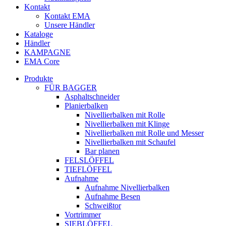
Kontakt
Kontakt EMA
Unsere Händler
Kataloge
Händler
KAMPAGNE
EMA Core
Produkte
FÜR BAGGER
Asphaltschneider
Planierbalken
Nivellierbalken mit Rolle
Nivellierbalken mit Klinge
Nivellierbalken mit Rolle und Messer
Nivellierbalken mit Schaufel
Bar planen
FELSLÖFFEL
TIEFLÖFFEL
Aufnahme
Aufnahme Nivellierbalken
Aufnahme Besen
Schweißtor
Vortrimmer
SIEBLÖFFEL