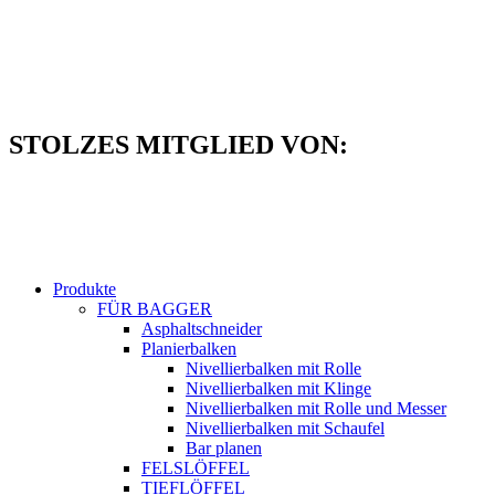
Zum
Inhalt
springen
STOLZES MITGLIED VON:
Produkte
FÜR BAGGER
Asphaltschneider
Planierbalken
Nivellierbalken mit Rolle
Nivellierbalken mit Klinge
Nivellierbalken mit Rolle und Messer
Nivellierbalken mit Schaufel
Bar planen
FELSLÖFFEL
TIEFLÖFFEL