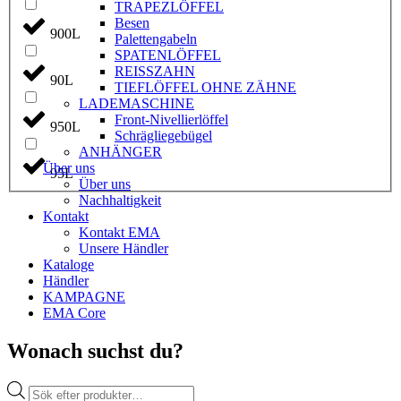
TRAPEZLÖFFEL
Besen
900L
Palettengabeln
SPATENLÖFFEL
REISSZAHN
90L
TIEFLÖFFEL OHNE ZÄHNE
LADEMASCHINE
Front-Nivellierlöffel
950L
Schrägliegebügel
ANHÄNGER
Über uns
95L
Über uns
Nachhaltigkeit
Kontakt
Kontakt EMA
Unsere Händler
Kataloge
Händler
KAMPAGNE
EMA Core
Wonach suchst du?
Products