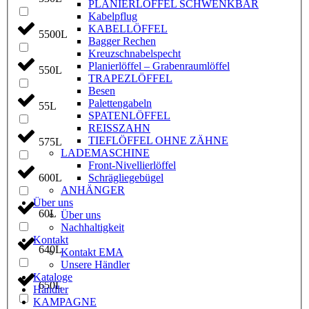
PLANIERLÖFFEL SCHWENKBAR
Kabelpflug
KABELLÖFFEL
5500L
Bagger Rechen
Kreuzschnabelspecht
Planierlöffel – Grabenraumlöffel
550L
TRAPEZLÖFFEL
Besen
Palettengabeln
55L
SPATENLÖFFEL
REISSZAHN
TIEFLÖFFEL OHNE ZÄHNE
575L
LADEMASCHINE
Front-Nivellierlöffel
600L
Schrägliegebügel
ANHÄNGER
Über uns
60L
Über uns
Nachhaltigkeit
Kontakt
640L
Kontakt EMA
Unsere Händler
Kataloge
650L
Händler
KAMPAGNE