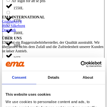
ÅF login för att se pris
1550L
EMA INTERNATIONAL
155L
Granhøjvej 8
8600 Silkeborg
Denmark
1600L
ÜBER UNS
EMA ist ein Baggerzubehörhersteller, der Qualität ausstrahlt. Wir
160L
überlassen nichts dem Zufall und die Zufriedenheit unserer Kunden
ist unser Antrieb.
165L
CONTACT US
Phone:
+45 81 77 02 50
E-mail:
salesint@cegroup.no
1700L
EMA
Consent
Details
About
Über uns
1750L
Policys
Nachhaltigkeit
Terms of purchase
This website uses cookies
175L
We use cookies to personalise content and ads, to