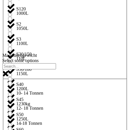
S120
1000L
S2
1050L
S3
1100L
S30/150
Maschinengewicht
110L
Select some options
S30/180
1150L
S40
1200L
10- 14 Tonnen
S45
1230kg
12- 18 Tonnen
S50
1250L
14-18 Tonnen
S60