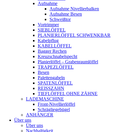
Aufnahme
Aufnahme Nivellierbalken
Aufnahme Besen
Schweißtor
Vortrimmer
SIEBLÖFFEL
PLANIERLÖFFEL SCHWENKBAR
Kabelpflug
KABELLÖFFEL
Bagger Rechen
Kreuzschnabelspecht
Planierlöffel – Grabenraumlöffel
TRAPEZLÖFFEL
Besen
Palettengabeln
SPATENLÖFFEL
REISSZAHN
TIEFLÖFFEL OHNE ZÄHNE
LADEMASCHINE
Front-Nivellierlöffel
Schrägliegebügel
ANHÄNGER
Über uns
Über uns
Nachhaltigkeit