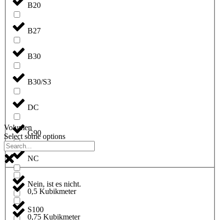
B20
B27
B30
B30/S3
DC
Volumen
G90
Select some options
NC
Nein, ist es nicht.
0,5 Kubikmeter
S100
0,75 Kubikmeter