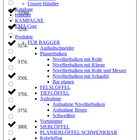
Unsere Händler
Kataloge
3200L
Händler
KAMPAGNE
EMA Core
320L
Produkte
FÜR BAGGER
325L
Asphaltschneider
Planierbalken
Nivellierbalken mit Rolle
335L
Nivellierbalken mit Klinge
Nivellierbalken mit Rolle und Messer
Nivellierbalken mit Schaufel
350L
Bar planen
FELSLÖFFEL
TIEFLÖFFEL
370L
Aufnahme
Aufnahme Nivellierbalken
Aufnahme Besen
375L
Schweißtor
Vortrimmer
SIEBLÖFFEL
380L
PLANIERLÖFFEL SCHWENKBAR
Kabelpflug