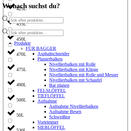
Wonach suchst du?
425L
Products
search
435L
Products
search
450L
Produkte
FÜR BAGGER
Asphaltschneider
470L
Planierbalken
Nivellierbalken mit Rolle
475L
Nivellierbalken mit Klinge
Nivellierbalken mit Rolle und Messer
Nivellierbalken mit Schaufel
490L
Bar planen
FELSLÖFFEL
TIEFLÖFFEL
500L
Aufnahme
Aufnahme Nivellierbalken
Aufnahme Besen
50L
Schweißtor
Vortrimmer
SIEBLÖFFEL
530L