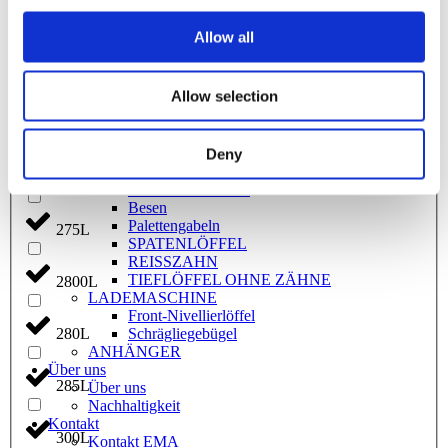
Aufnahme Besen
240L
Schweißtor
Allow all
Vortrimmer
SIEBLÖFFEL
2500L
PLANIERLÖFFEL SCHWENKBAR
Allow selection
Kabelpflug
KABELLÖFFEL
250L
Bagger Rechen
Kreuzschnabelspecht
Deny
Planierlöffel – Grabenraumlöffel
270L
TRAPEZLÖFFEL
Besen
Palettengabeln
275L
SPATENLÖFFEL
REISSZAHN
TIEFLÖFFEL OHNE ZÄHNE
2800L
LADEMASCHINE
Front-Nivellierlöffel
Schrägliegebügel
280L
ANHÄNGER
Über uns
285L
Über uns
Nachhaltigkeit
Kontakt
300L
Kontakt EMA