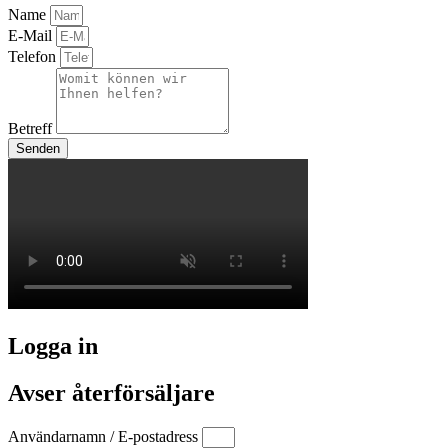
Name
E-Mail
Telefon
Betreff
Senden
Logga in
Avser återförsäljare
Användarnamn / E-postadress