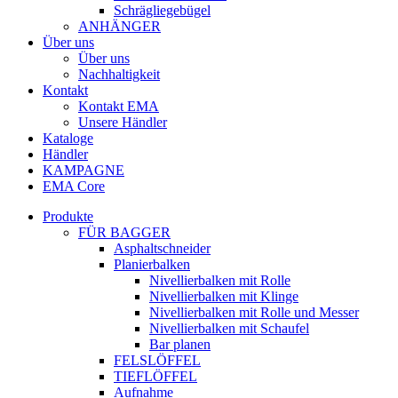
Schrägliegebügel
ANHÄNGER
Über uns
Über uns
Nachhaltigkeit
Kontakt
Kontakt EMA
Unsere Händler
Kataloge
Händler
KAMPAGNE
EMA Core
Produkte
FÜR BAGGER
Asphaltschneider
Planierbalken
Nivellierbalken mit Rolle
Nivellierbalken mit Klinge
Nivellierbalken mit Rolle und Messer
Nivellierbalken mit Schaufel
Bar planen
FELSLÖFFEL
TIEFLÖFFEL
Aufnahme