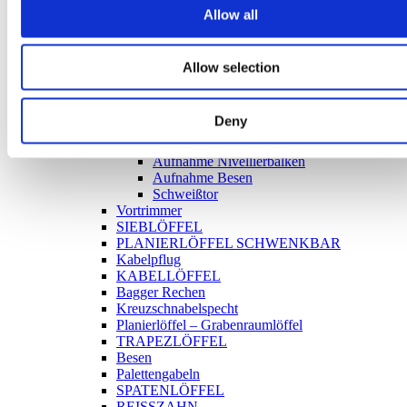
Allow all
Planierbalken
Nivellierbalken mit Rolle
Nivellierbalken mit Klinge
Nivellierbalken mit Rolle und Messer
Allow selection
Nivellierbalken mit Schaufel
Bar planen
FELSLÖFFEL
Deny
TIEFLÖFFEL
Aufnahme
Aufnahme Nivellierbalken
Aufnahme Besen
Schweißtor
Vortrimmer
SIEBLÖFFEL
PLANIERLÖFFEL SCHWENKBAR
Kabelpflug
KABELLÖFFEL
Bagger Rechen
Kreuzschnabelspecht
Planierlöffel – Grabenraumlöffel
TRAPEZLÖFFEL
Besen
Palettengabeln
SPATENLÖFFEL
REISSZAHN