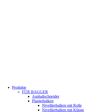
Produkte
FÜR BAGGER
Asphaltschneider
Planierbalken
Nivellierbalken mit Rolle
Nivellierbalken mit Klinge