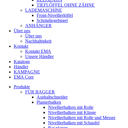
TIEFLÖFFEL OHNE ZÄHNE
LADEMASCHINE
Front-Nivellierlöffel
Schrägliegebügel
ANHÄNGER
Über uns
Über uns
Nachhaltigkeit
Kontakt
Kontakt EMA
Unsere Händler
Kataloge
Händler
KAMPAGNE
EMA Core
Produkte
FÜR BAGGER
Asphaltschneider
Planierbalken
Nivellierbalken mit Rolle
Nivellierbalken mit Klinge
Nivellierbalken mit Rolle und Messer
Nivellierbalken mit Schaufel
Bar planen