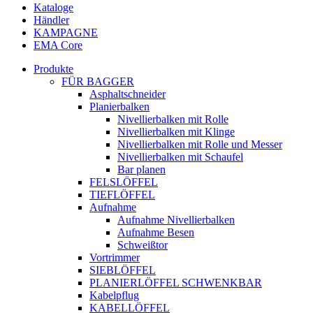
Kataloge
Händler
KAMPAGNE
EMA Core
Produkte
FÜR BAGGER
Asphaltschneider
Planierbalken
Nivellierbalken mit Rolle
Nivellierbalken mit Klinge
Nivellierbalken mit Rolle und Messer
Nivellierbalken mit Schaufel
Bar planen
FELSLÖFFEL
TIEFLÖFFEL
Aufnahme
Aufnahme Nivellierbalken
Aufnahme Besen
Schweißtor
Vortrimmer
SIEBLÖFFEL
PLANIERLÖFFEL SCHWENKBAR
Kabelpflug
KABELLÖFFEL