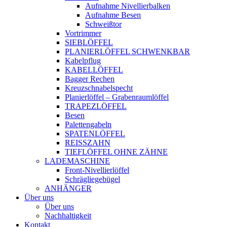
Aufnahme Nivellierbalken
Aufnahme Besen
Schweißtor
Vortrimmer
SIEBLÖFFEL
PLANIERLÖFFEL SCHWENKBAR
Kabelpflug
KABELLÖFFEL
Bagger Rechen
Kreuzschnabelspecht
Planierlöffel – Grabenraumlöffel
TRAPEZLÖFFEL
Besen
Palettengabeln
SPATENLÖFFEL
REISSZAHN
TIEFLÖFFEL OHNE ZÄHNE
LADEMASCHINE
Front-Nivellierlöffel
Schrägliegebügel
ANHÄNGER
Über uns
Über uns
Nachhaltigkeit
Kontakt