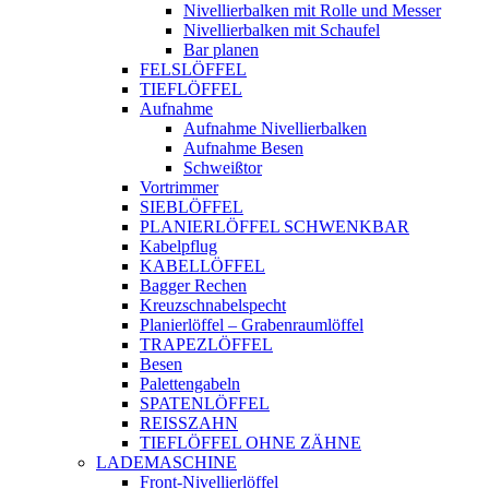
Nivellierbalken mit Rolle und Messer
Nivellierbalken mit Schaufel
Bar planen
FELSLÖFFEL
TIEFLÖFFEL
Aufnahme
Aufnahme Nivellierbalken
Aufnahme Besen
Schweißtor
Vortrimmer
SIEBLÖFFEL
PLANIERLÖFFEL SCHWENKBAR
Kabelpflug
KABELLÖFFEL
Bagger Rechen
Kreuzschnabelspecht
Planierlöffel – Grabenraumlöffel
TRAPEZLÖFFEL
Besen
Palettengabeln
SPATENLÖFFEL
REISSZAHN
TIEFLÖFFEL OHNE ZÄHNE
LADEMASCHINE
Front-Nivellierlöffel