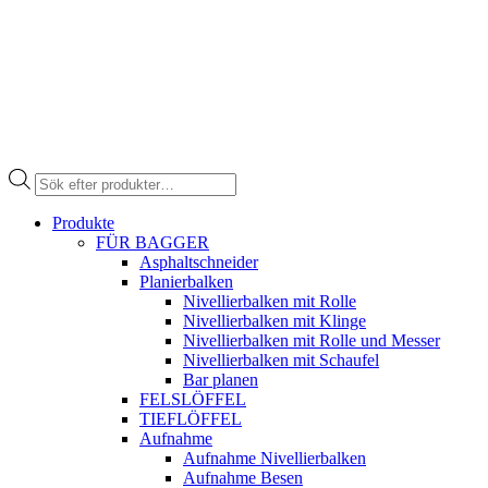
Products
search
Produkte
FÜR BAGGER
Asphaltschneider
Planierbalken
Nivellierbalken mit Rolle
Nivellierbalken mit Klinge
Nivellierbalken mit Rolle und Messer
Nivellierbalken mit Schaufel
Bar planen
FELSLÖFFEL
TIEFLÖFFEL
Aufnahme
Aufnahme Nivellierbalken
Aufnahme Besen