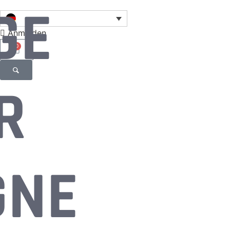
GE
Anmelden
0
R
GNE