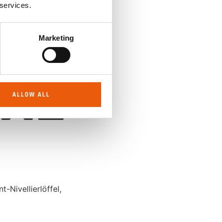
MM –
 services.
Marketing
MX2
ALLOW ALL
nt-Nivellierlöffel
,