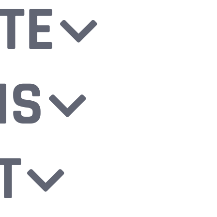
TE
NS
T