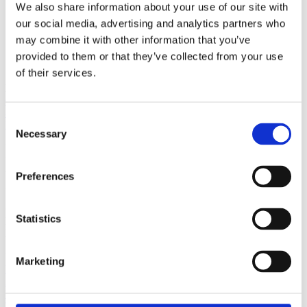
We also share information about your use of our site with
Aderleitungseimer konisch – 150L –
our social media, advertising and analytics partners who
300/500mm – S50
may combine it with other information that you’ve
provided to them or that they’ve collected from your use
ÅF login för att se pris
of their services.
EMA INTERNATIONAL
Granhøjvej 8
8600 Silkeborg
Consent
Denmark
Necessary
Selection
ÜBER UNS
EMA ist ein Baggerzubehörhersteller, der Qualität ausstrahlt. Wir
überlassen nichts dem Zufall und die Zufriedenheit unserer Kunden
Preferences
ist unser Antrieb.
CONTACT US
Statistics
Phone:
+45 81 77 02 50
E-mail:
salesint@cegroup.no
EMA
Marketing
Über uns
Policys
Nachhaltigkeit
Terms of purchase