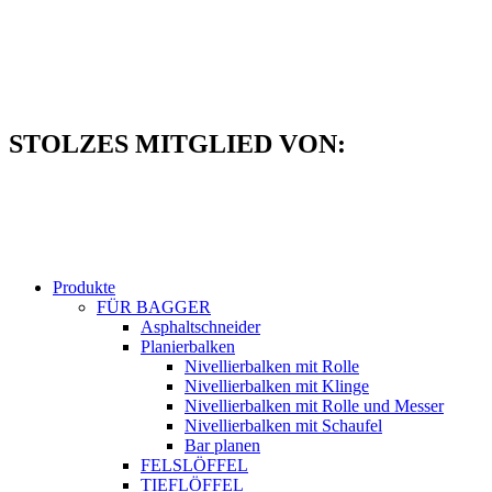
Zum
Inhalt
springen
STOLZES MITGLIED VON:
Produkte
FÜR BAGGER
Asphaltschneider
Planierbalken
Nivellierbalken mit Rolle
Nivellierbalken mit Klinge
Nivellierbalken mit Rolle und Messer
Nivellierbalken mit Schaufel
Bar planen
FELSLÖFFEL
TIEFLÖFFEL