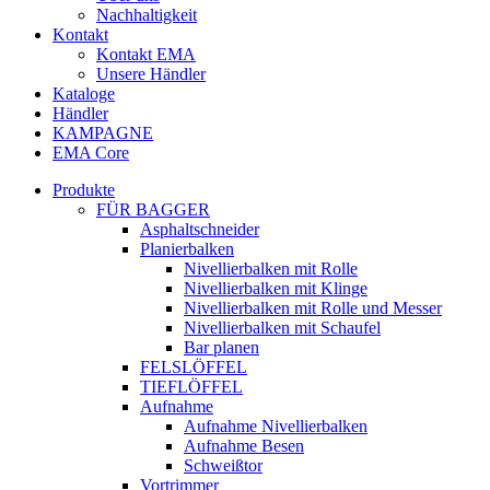
Nachhaltigkeit
Kontakt
Kontakt EMA
Unsere Händler
Kataloge
Händler
KAMPAGNE
EMA Core
Produkte
FÜR BAGGER
Asphaltschneider
Planierbalken
Nivellierbalken mit Rolle
Nivellierbalken mit Klinge
Nivellierbalken mit Rolle und Messer
Nivellierbalken mit Schaufel
Bar planen
FELSLÖFFEL
TIEFLÖFFEL
Aufnahme
Aufnahme Nivellierbalken
Aufnahme Besen
Schweißtor
Vortrimmer