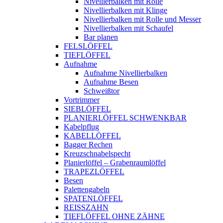
Nivellierbalken mit Rolle
Nivellierbalken mit Klinge
Nivellierbalken mit Rolle und Messer
Nivellierbalken mit Schaufel
Bar planen
FELSLÖFFEL
TIEFLÖFFEL
Aufnahme
Aufnahme Nivellierbalken
Aufnahme Besen
Schweißtor
Vortrimmer
SIEBLÖFFEL
PLANIERLÖFFEL SCHWENKBAR
Kabelpflug
KABELLÖFFEL
Bagger Rechen
Kreuzschnabelspecht
Planierlöffel – Grabenraumlöffel
TRAPEZLÖFFEL
Besen
Palettengabeln
SPATENLÖFFEL
REISSZAHN
TIEFLÖFFEL OHNE ZÄHNE