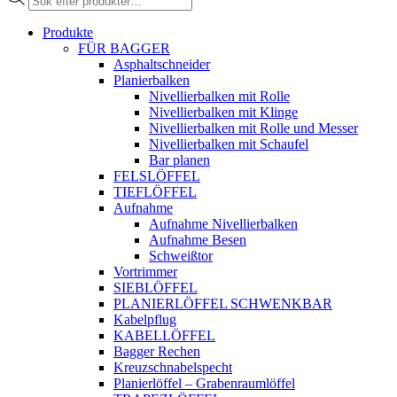
search
Produkte
FÜR BAGGER
Asphaltschneider
Planierbalken
Nivellierbalken mit Rolle
Nivellierbalken mit Klinge
Nivellierbalken mit Rolle und Messer
Nivellierbalken mit Schaufel
Bar planen
FELSLÖFFEL
TIEFLÖFFEL
Aufnahme
Aufnahme Nivellierbalken
Aufnahme Besen
Schweißtor
Vortrimmer
SIEBLÖFFEL
PLANIERLÖFFEL SCHWENKBAR
Kabelpflug
KABELLÖFFEL
Bagger Rechen
Kreuzschnabelspecht
Planierlöffel – Grabenraumlöffel