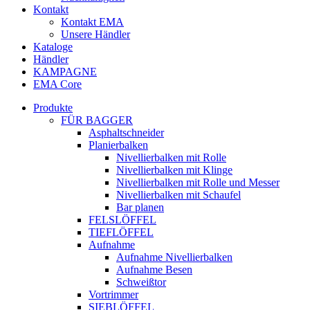
Kontakt
Kontakt EMA
Unsere Händler
Kataloge
Händler
KAMPAGNE
EMA Core
Produkte
FÜR BAGGER
Asphaltschneider
Planierbalken
Nivellierbalken mit Rolle
Nivellierbalken mit Klinge
Nivellierbalken mit Rolle und Messer
Nivellierbalken mit Schaufel
Bar planen
FELSLÖFFEL
TIEFLÖFFEL
Aufnahme
Aufnahme Nivellierbalken
Aufnahme Besen
Schweißtor
Vortrimmer
SIEBLÖFFEL