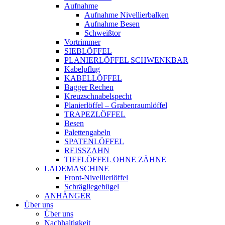
Aufnahme
Aufnahme Nivellierbalken
Aufnahme Besen
Schweißtor
Vortrimmer
SIEBLÖFFEL
PLANIERLÖFFEL SCHWENKBAR
Kabelpflug
KABELLÖFFEL
Bagger Rechen
Kreuzschnabelspecht
Planierlöffel – Grabenraumlöffel
TRAPEZLÖFFEL
Besen
Palettengabeln
SPATENLÖFFEL
REISSZAHN
TIEFLÖFFEL OHNE ZÄHNE
LADEMASCHINE
Front-Nivellierlöffel
Schrägliegebügel
ANHÄNGER
Über uns
Über uns
Nachhaltigkeit