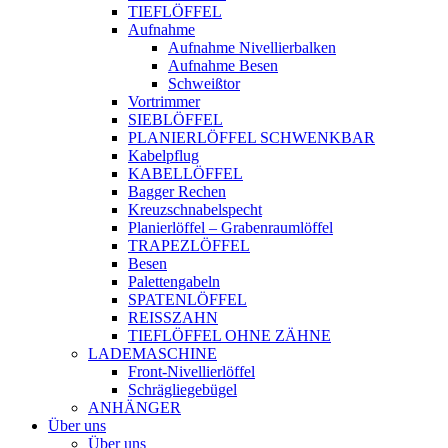
TIEFLÖFFEL
Aufnahme
Aufnahme Nivellierbalken
Aufnahme Besen
Schweißtor
Vortrimmer
SIEBLÖFFEL
PLANIERLÖFFEL SCHWENKBAR
Kabelpflug
KABELLÖFFEL
Bagger Rechen
Kreuzschnabelspecht
Planierlöffel – Grabenraumlöffel
TRAPEZLÖFFEL
Besen
Palettengabeln
SPATENLÖFFEL
REISSZAHN
TIEFLÖFFEL OHNE ZÄHNE
LADEMASCHINE
Front-Nivellierlöffel
Schrägliegebügel
ANHÄNGER
Über uns
Über uns