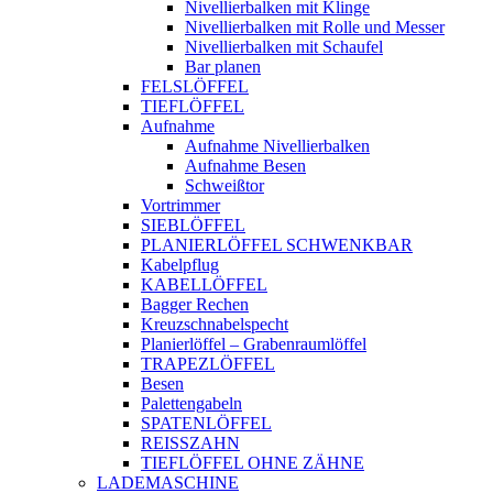
Nivellierbalken mit Klinge
Nivellierbalken mit Rolle und Messer
Nivellierbalken mit Schaufel
Bar planen
FELSLÖFFEL
TIEFLÖFFEL
Aufnahme
Aufnahme Nivellierbalken
Aufnahme Besen
Schweißtor
Vortrimmer
SIEBLÖFFEL
PLANIERLÖFFEL SCHWENKBAR
Kabelpflug
KABELLÖFFEL
Bagger Rechen
Kreuzschnabelspecht
Planierlöffel – Grabenraumlöffel
TRAPEZLÖFFEL
Besen
Palettengabeln
SPATENLÖFFEL
REISSZAHN
TIEFLÖFFEL OHNE ZÄHNE
LADEMASCHINE