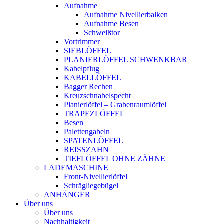
Aufnahme
Aufnahme Nivellierbalken
Aufnahme Besen
Schweißtor
Vortrimmer
SIEBLÖFFEL
PLANIERLÖFFEL SCHWENKBAR
Kabelpflug
KABELLÖFFEL
Bagger Rechen
Kreuzschnabelspecht
Planierlöffel – Grabenraumlöffel
TRAPEZLÖFFEL
Besen
Palettengabeln
SPATENLÖFFEL
REISSZAHN
TIEFLÖFFEL OHNE ZÄHNE
LADEMASCHINE
Front-Nivellierlöffel
Schrägliegebügel
ANHÄNGER
Über uns
Über uns
Nachhaltigkeit