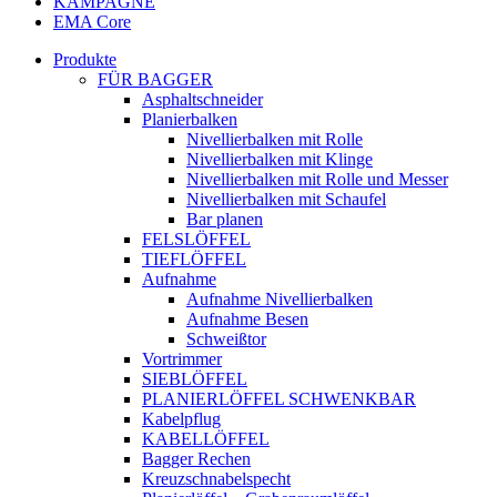
KAMPAGNE
EMA Core
Produkte
FÜR BAGGER
Asphaltschneider
Planierbalken
Nivellierbalken mit Rolle
Nivellierbalken mit Klinge
Nivellierbalken mit Rolle und Messer
Nivellierbalken mit Schaufel
Bar planen
FELSLÖFFEL
TIEFLÖFFEL
Aufnahme
Aufnahme Nivellierbalken
Aufnahme Besen
Schweißtor
Vortrimmer
SIEBLÖFFEL
PLANIERLÖFFEL SCHWENKBAR
Kabelpflug
KABELLÖFFEL
Bagger Rechen
Kreuzschnabelspecht