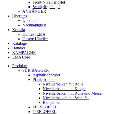
Front-Nivellierlöffel
Schrägliegebügel
ANHÄNGER
Über uns
Über uns
Nachhaltigkeit
Kontakt
Kontakt EMA
Unsere Händler
Kataloge
Händler
KAMPAGNE
EMA Core
Produkte
FÜR BAGGER
Asphaltschneider
Planierbalken
Nivellierbalken mit Rolle
Nivellierbalken mit Klinge
Nivellierbalken mit Rolle und Messer
Nivellierbalken mit Schaufel
Bar planen
FELSLÖFFEL
TIEFLÖFFEL