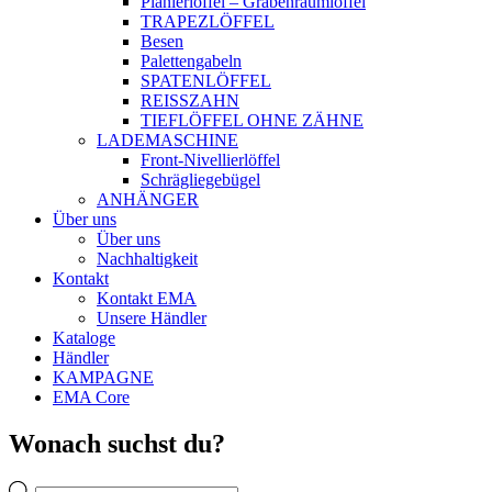
Planierlöffel – Grabenraumlöffel
TRAPEZLÖFFEL
Besen
Palettengabeln
SPATENLÖFFEL
REISSZAHN
TIEFLÖFFEL OHNE ZÄHNE
LADEMASCHINE
Front-Nivellierlöffel
Schrägliegebügel
ANHÄNGER
Über uns
Über uns
Nachhaltigkeit
Kontakt
Kontakt EMA
Unsere Händler
Kataloge
Händler
KAMPAGNE
EMA Core
Wonach suchst du?
Products