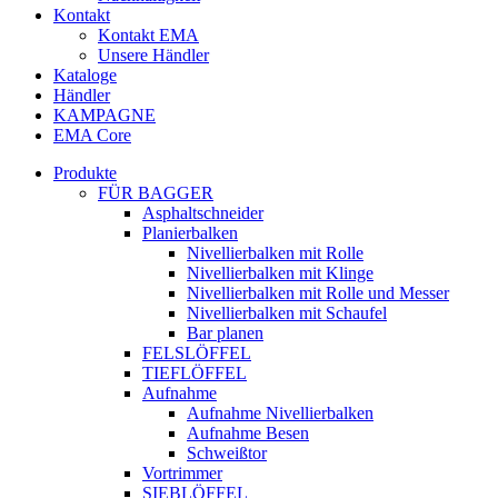
Kontakt
Kontakt EMA
Unsere Händler
Kataloge
Händler
KAMPAGNE
EMA Core
Produkte
FÜR BAGGER
Asphaltschneider
Planierbalken
Nivellierbalken mit Rolle
Nivellierbalken mit Klinge
Nivellierbalken mit Rolle und Messer
Nivellierbalken mit Schaufel
Bar planen
FELSLÖFFEL
TIEFLÖFFEL
Aufnahme
Aufnahme Nivellierbalken
Aufnahme Besen
Schweißtor
Vortrimmer
SIEBLÖFFEL