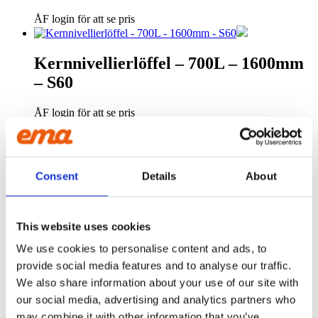
ÅF login för att se pris
Kernnivellierlöffel – 700L – 1600mm
– S60
ÅF login för att se pris
HDZ Nivellierlöffel 1350L Zero –
1800mm – S70
Consent
Details
About
ÅF login för att se pris
This website uses cookies
Kernnivellierlöffel – 490L – 1600mm
We use cookies to personalise content and ads, to
provide social media features and to analyse our traffic.
– S50
We also share information about your use of our site with
our social media, advertising and analytics partners who
ÅF login för att se pris
may combine it with other information that you’ve