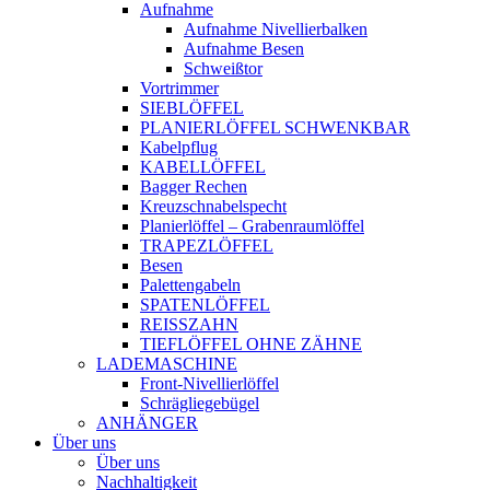
Aufnahme
Aufnahme Nivellierbalken
Aufnahme Besen
Schweißtor
Vortrimmer
SIEBLÖFFEL
PLANIERLÖFFEL SCHWENKBAR
Kabelpflug
KABELLÖFFEL
Bagger Rechen
Kreuzschnabelspecht
Planierlöffel – Grabenraumlöffel
TRAPEZLÖFFEL
Besen
Palettengabeln
SPATENLÖFFEL
REISSZAHN
TIEFLÖFFEL OHNE ZÄHNE
LADEMASCHINE
Front-Nivellierlöffel
Schrägliegebügel
ANHÄNGER
Über uns
Über uns
Nachhaltigkeit