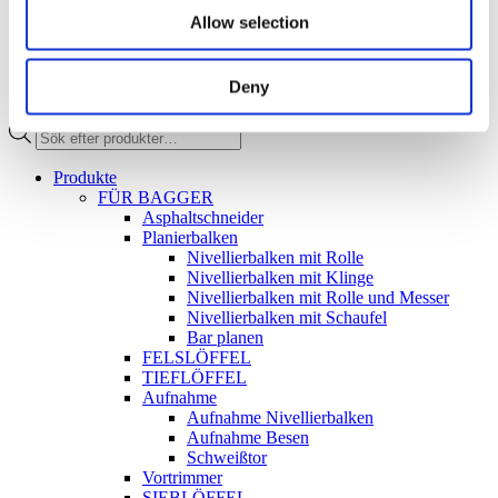
Allow selection
FOLGEN SIE UNS
Deny
Facebook
Instagram
Linkedin
Youtube
Products
search
Produkte
FÜR BAGGER
Asphaltschneider
Planierbalken
Nivellierbalken mit Rolle
Nivellierbalken mit Klinge
Nivellierbalken mit Rolle und Messer
Nivellierbalken mit Schaufel
Bar planen
FELSLÖFFEL
TIEFLÖFFEL
Aufnahme
Aufnahme Nivellierbalken
Aufnahme Besen
Schweißtor
Vortrimmer
SIEBLÖFFEL