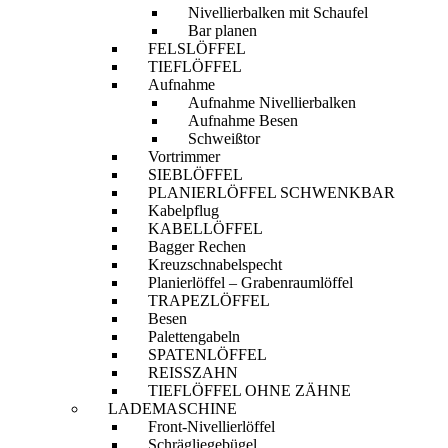
Nivellierbalken mit Schaufel
Bar planen
FELSLÖFFEL
TIEFLÖFFEL
Aufnahme
Aufnahme Nivellierbalken
Aufnahme Besen
Schweißtor
Vortrimmer
SIEBLÖFFEL
PLANIERLÖFFEL SCHWENKBAR
Kabelpflug
KABELLÖFFEL
Bagger Rechen
Kreuzschnabelspecht
Planierlöffel – Grabenraumlöffel
TRAPEZLÖFFEL
Besen
Palettengabeln
SPATENLÖFFEL
REISSZAHN
TIEFLÖFFEL OHNE ZÄHNE
LADEMASCHINE
Front-Nivellierlöffel
Schrägliegebügel