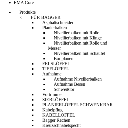
EMA Core
Produkte
FÜR BAGGER
Asphaltschneider
Planierbalken
Nivellierbalken mit Rolle
Nivellierbalken mit Klinge
Nivellierbalken mit Rolle und
Messer
Nivellierbalken mit Schaufel
Bar planen
FELSLÖFFEL
TIEFLÖFFEL
Aufnahme
Aufnahme Nivellierbalken
Aufnahme Besen
Schweißtor
Vortrimmer
SIEBLÖFFEL
PLANIERLÖFFEL SCHWENKBAR
Kabelpflug
KABELLÖFFEL
Bagger Rechen
Kreuzschnabelspecht