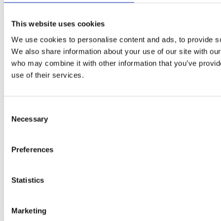
This website uses cookies
We use cookies to personalise content and ads, to provide soc
We also share information about your use of our site with our
who may combine it with other information that you’ve provid
use of their services.
Consent
Necessary
Selection
Senden
Preferences
KONTAKTIEREN SIE UNS
Statistics
Bitte füllen Sie Ihre Daten aus, wir melden uns so schnell wie
möglich bei Ihnen.
Marketing