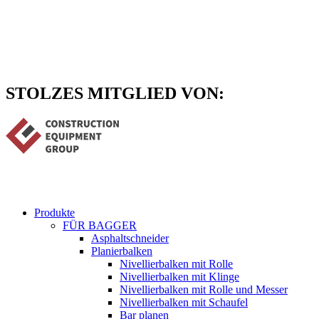
Zum
Inhalt
springen
STOLZES MITGLIED VON:
Produkte
FÜR BAGGER
Asphaltschneider
Planierbalken
Nivellierbalken mit Rolle
Nivellierbalken mit Klinge
Nivellierbalken mit Rolle und Messer
Nivellierbalken mit Schaufel
Bar planen