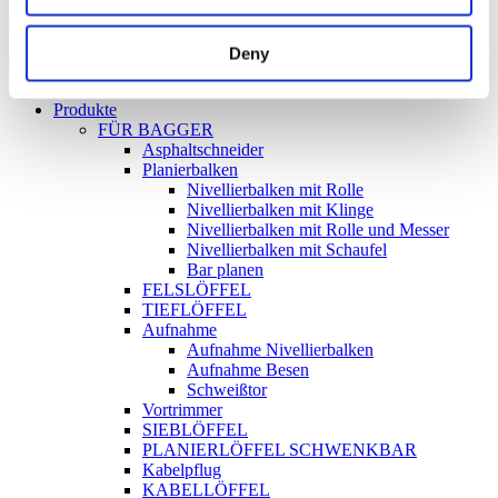
Facebook
Instagram
Linkedin
Youtube
Deny
Products
search
Produkte
FÜR BAGGER
Asphaltschneider
Planierbalken
Nivellierbalken mit Rolle
Nivellierbalken mit Klinge
Nivellierbalken mit Rolle und Messer
Nivellierbalken mit Schaufel
Bar planen
FELSLÖFFEL
TIEFLÖFFEL
Aufnahme
Aufnahme Nivellierbalken
Aufnahme Besen
Schweißtor
Vortrimmer
SIEBLÖFFEL
PLANIERLÖFFEL SCHWENKBAR
Kabelpflug
KABELLÖFFEL