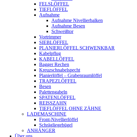
FELSLÖFFEL
TIEFLÖFFEL
Aufnahme
Aufnahme Nivellierbalken
Aufnahme Besen
Schweißtor
Vortrimmer
SIEBLÖFFEL
PLANIERLÖFFEL SCHWENKBAR
Kabelpflug
KABELLÖFFEL
Bagger Rechen
Kreuzschnabelspecht
Planierlöffel – Grabenraumlöffel
TRAPEZLÖFFEL
Besen
Palettengabeln
SPATENLÖFFEL
REISSZAHN
TIEFLÖFFEL OHNE ZÄHNE
LADEMASCHINE
Front-Nivellierlöffel
Schrägliegebügel
ANHÄNGER
Über uns