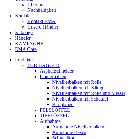
Über uns
Nachhaltigkeit
Kontakt
Kontakt EMA
Unsere Händler
Kataloge
Händler
KAMPAGNE
EMA Core
Produkte
FÜR BAGGER
Asphaltschneider
Planierbalken
Nivellierbalken mit Rolle
Nivellierbalken mit Klinge
Nivellierbalken mit Rolle und Messer
Nivellierbalken mit Schaufel
Bar planen
FELSLÖFFEL
TIEFLÖFFEL
Aufnahme
Aufnahme Nivellierbalken
Aufnahme Besen
Schweißtor