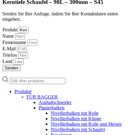
Kerntiefe Schaufel – 90L – 300mm – S45
Senden Sie Ihre Anfrage, indem Sie Ihre Kontaktdaten unten
eingeben.
Produkt
Name
Firmenname
E-Mail
Telefon
Land
Senden
Products
search
Produkte
FÜR BAGGER
Asphaltschneider
Planierbalken
Nivellierbalken mit Rolle
Nivellierbalken mit Klinge
Nivellierbalken mit Rolle und Messer
Nivellierbalken mit Schaufel
Bar planen