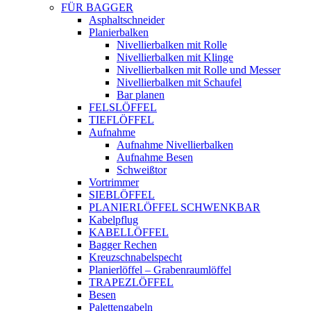
FÜR BAGGER
Asphaltschneider
Planierbalken
Nivellierbalken mit Rolle
Nivellierbalken mit Klinge
Nivellierbalken mit Rolle und Messer
Nivellierbalken mit Schaufel
Bar planen
FELSLÖFFEL
TIEFLÖFFEL
Aufnahme
Aufnahme Nivellierbalken
Aufnahme Besen
Schweißtor
Vortrimmer
SIEBLÖFFEL
PLANIERLÖFFEL SCHWENKBAR
Kabelpflug
KABELLÖFFEL
Bagger Rechen
Kreuzschnabelspecht
Planierlöffel – Grabenraumlöffel
TRAPEZLÖFFEL
Besen
Palettengabeln