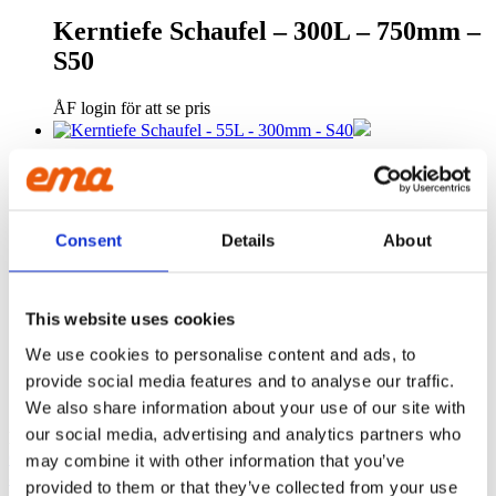
Kerntiefe Schaufel – 300L – 750mm –
S50
ÅF login för att se pris
Kerntiefe Schaufel – 55L – 300mm –
S40
Consent
Details
About
ÅF login för att se pris
Kerntiefe Schaufel – 75L – 300mm –
This website uses cookies
S40
We use cookies to personalise content and ads, to
provide social media features and to analyse our traffic.
ÅF login för att se pris
We also share information about your use of our site with
our social media, advertising and analytics partners who
EMA INTERNATIONAL
Granhøjvej 8
may combine it with other information that you’ve
8600 Silkeborg
provided to them or that they’ve collected from your use