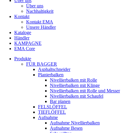
Über uns
Über uns
Nachhaltigkeit
Kontakt
Kontakt EMA
Unsere Händler
Kataloge
Händler
KAMPAGNE
EMA Core
Produkte
FÜR BAGGER
Asphaltschneider
Planierbalken
Nivellierbalken mit Rolle
Nivellierbalken mit Klinge
Nivellierbalken mit Rolle und Messer
Nivellierbalken mit Schaufel
Bar planen
FELSLÖFFEL
TIEFLÖFFEL
Aufnahme
Aufnahme Nivellierbalken
Aufnahme Besen