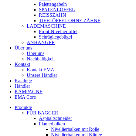
Palettengabeln
SPATENLÖFFEL
REISSZAHN
TIEFLÖFFEL OHNE ZÄHNE
LADEMASCHINE
Front-Nivellierlöffel
Schrägliegebügel
ANHÄNGER
Über uns
Über uns
Nachhaltigkeit
Kontakt
Kontakt EMA
Unsere Händler
Kataloge
Händler
KAMPAGNE
EMA Core
Produkte
FÜR BAGGER
Asphaltschneider
Planierbalken
Nivellierbalken mit Rolle
Nivellierbalken mit Klinge