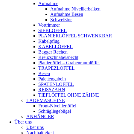
Aufnahme
Aufnahme Nivellierbalken
Aufnahme Besen
Schweißtor
Vortrimmer
SIEBLÖFFEL
PLANIERLÖFFEL SCHWENKBAR
Kabelpflug
KABELLÖFFEL
Bagger Rechen
Kreuzschnabelspecht
Planierlöffel – Grabenraumlöffel
TRAPEZLÖFFEL
Besen
Palettengabeln
SPATENLÖFFEL
REISSZAHN
TIEFLÖFFEL OHNE ZÄHNE
LADEMASCHINE
Front-Nivellierlöffel
Schrägliegebügel
ANHÄNGER
Über uns
Über uns
Nachhaltigkeit