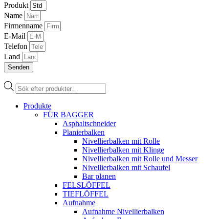
Produkt
Name
Firmenname
E-Mail
Telefon
Land
Senden
Products
search
Produkte
FÜR BAGGER
Asphaltschneider
Planierbalken
Nivellierbalken mit Rolle
Nivellierbalken mit Klinge
Nivellierbalken mit Rolle und Messer
Nivellierbalken mit Schaufel
Bar planen
FELSLÖFFEL
TIEFLÖFFEL
Aufnahme
Aufnahme Nivellierbalken