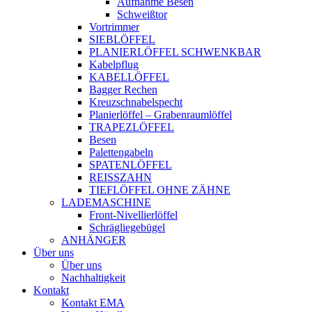
Aufnahme Besen
Schweißtor
Vortrimmer
SIEBLÖFFEL
PLANIERLÖFFEL SCHWENKBAR
Kabelpflug
KABELLÖFFEL
Bagger Rechen
Kreuzschnabelspecht
Planierlöffel – Grabenraumlöffel
TRAPEZLÖFFEL
Besen
Palettengabeln
SPATENLÖFFEL
REISSZAHN
TIEFLÖFFEL OHNE ZÄHNE
LADEMASCHINE
Front-Nivellierlöffel
Schrägliegebügel
ANHÄNGER
Über uns
Über uns
Nachhaltigkeit
Kontakt
Kontakt EMA