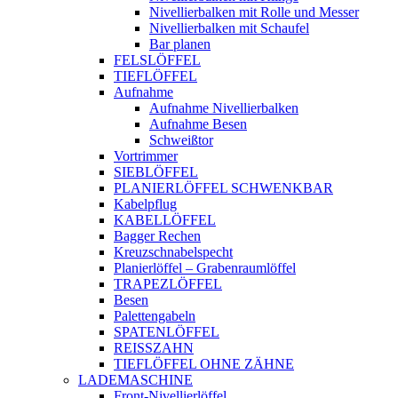
Nivellierbalken mit Rolle und Messer
Nivellierbalken mit Schaufel
Bar planen
FELSLÖFFEL
TIEFLÖFFEL
Aufnahme
Aufnahme Nivellierbalken
Aufnahme Besen
Schweißtor
Vortrimmer
SIEBLÖFFEL
PLANIERLÖFFEL SCHWENKBAR
Kabelpflug
KABELLÖFFEL
Bagger Rechen
Kreuzschnabelspecht
Planierlöffel – Grabenraumlöffel
TRAPEZLÖFFEL
Besen
Palettengabeln
SPATENLÖFFEL
REISSZAHN
TIEFLÖFFEL OHNE ZÄHNE
LADEMASCHINE
Front-Nivellierlöffel