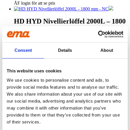
ÅF login för att se pris
HD HYD Nivellierlöffel 2000L – 1800
mm – NC
ÅF login för att se pris
Consent
Details
About
HD HYD Nivellierschaufel 2000L –
1800mm – QS80
This website uses cookies
ÅF login för att se pris
We use cookies to personalise content and ads, to
provide social media features and to analyse our traffic.
EMA INTERNATIONAL
We also share information about your use of our site with
Granhøjvej 8
8600 Silkeborg
our social media, advertising and analytics partners who
Denmark
may combine it with other information that you’ve
provided to them or that they’ve collected from your use
ÜBER UNS
EMA ist ein Baggerzubehörhersteller, der Qualität ausstrahlt. Wir
of their services.
überlassen nichts dem Zufall und die Zufriedenheit unserer Kunden