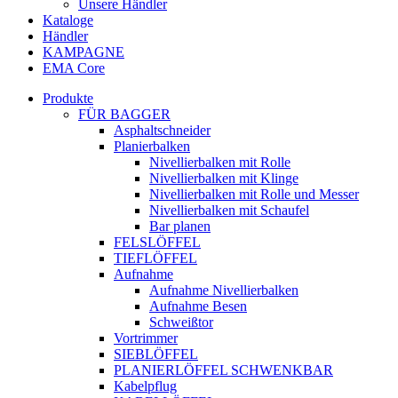
Unsere Händler
Kataloge
Händler
KAMPAGNE
EMA Core
Produkte
FÜR BAGGER
Asphaltschneider
Planierbalken
Nivellierbalken mit Rolle
Nivellierbalken mit Klinge
Nivellierbalken mit Rolle und Messer
Nivellierbalken mit Schaufel
Bar planen
FELSLÖFFEL
TIEFLÖFFEL
Aufnahme
Aufnahme Nivellierbalken
Aufnahme Besen
Schweißtor
Vortrimmer
SIEBLÖFFEL
PLANIERLÖFFEL SCHWENKBAR
Kabelpflug