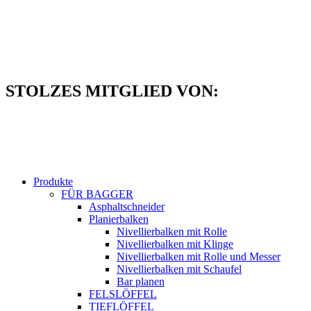
Zum
Inhalt
springen
STOLZES MITGLIED VON:
Produkte
FÜR BAGGER
Asphaltschneider
Planierbalken
Nivellierbalken mit Rolle
Nivellierbalken mit Klinge
Nivellierbalken mit Rolle und Messer
Nivellierbalken mit Schaufel
Bar planen
FELSLÖFFEL
TIEFLÖFFEL