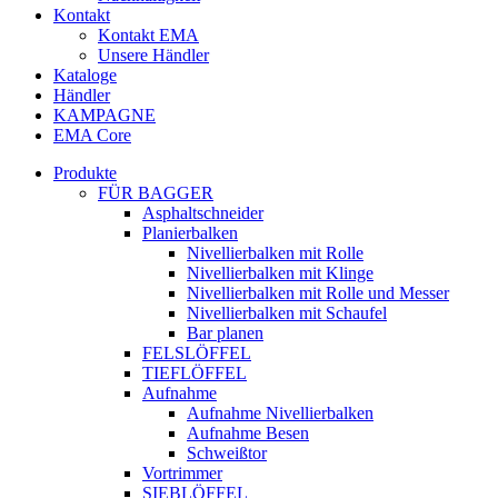
Kontakt
Kontakt EMA
Unsere Händler
Kataloge
Händler
KAMPAGNE
EMA Core
Produkte
FÜR BAGGER
Asphaltschneider
Planierbalken
Nivellierbalken mit Rolle
Nivellierbalken mit Klinge
Nivellierbalken mit Rolle und Messer
Nivellierbalken mit Schaufel
Bar planen
FELSLÖFFEL
TIEFLÖFFEL
Aufnahme
Aufnahme Nivellierbalken
Aufnahme Besen
Schweißtor
Vortrimmer
SIEBLÖFFEL