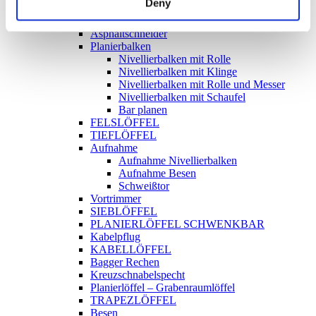
Deny
Produkte
FÜR BAGGER
Asphaltschneider
Planierbalken
Nivellierbalken mit Rolle
Nivellierbalken mit Klinge
Nivellierbalken mit Rolle und Messer
Nivellierbalken mit Schaufel
Bar planen
FELSLÖFFEL
TIEFLÖFFEL
Aufnahme
Aufnahme Nivellierbalken
Aufnahme Besen
Schweißtor
Vortrimmer
SIEBLÖFFEL
PLANIERLÖFFEL SCHWENKBAR
Kabelpflug
KABELLÖFFEL
Bagger Rechen
Kreuzschnabelspecht
Planierlöffel – Grabenraumlöffel
TRAPEZLÖFFEL
Besen