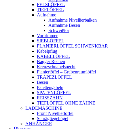
FELSLÖFFEL
TIEFLÖFFEL
Aufnahme
Aufnahme Nivellierbalken
Aufnahme Besen
Schweißtor
Vortrimmer
SIEBLÖFFEL
PLANIERLÖFFEL SCHWENKBAR
Kabelpflug
KABELLÖFFEL
Bagger Rechen
Kreuzschnabelspecht
Planierlöffel – Grabenraumlöffel
TRAPEZLÖFFEL
Besen
Palettengabeln
SPATENLÖFFEL
REISSZAHN
TIEFLÖFFEL OHNE ZÄHNE
LADEMASCHINE
Front-Nivellierlöffel
Schrägliegebügel
ANHÄNGER
Über uns