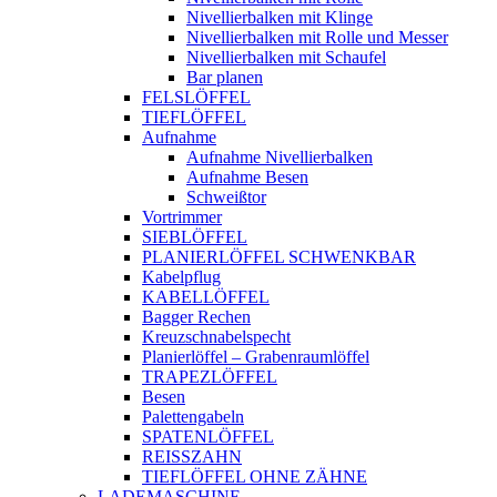
Nivellierbalken mit Klinge
Nivellierbalken mit Rolle und Messer
Nivellierbalken mit Schaufel
Bar planen
FELSLÖFFEL
TIEFLÖFFEL
Aufnahme
Aufnahme Nivellierbalken
Aufnahme Besen
Schweißtor
Vortrimmer
SIEBLÖFFEL
PLANIERLÖFFEL SCHWENKBAR
Kabelpflug
KABELLÖFFEL
Bagger Rechen
Kreuzschnabelspecht
Planierlöffel – Grabenraumlöffel
TRAPEZLÖFFEL
Besen
Palettengabeln
SPATENLÖFFEL
REISSZAHN
TIEFLÖFFEL OHNE ZÄHNE
LADEMASCHINE