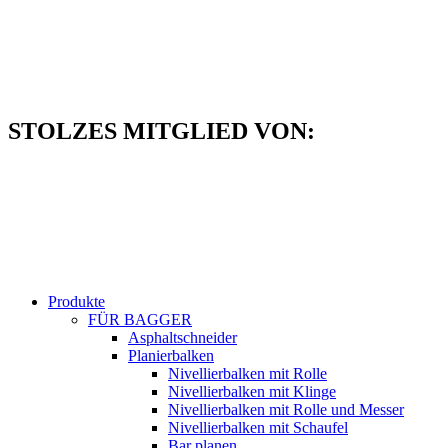
Zum
Inhalt
springen
STOLZES MITGLIED VON:
Produkte
FÜR BAGGER
Asphaltschneider
Planierbalken
Nivellierbalken mit Rolle
Nivellierbalken mit Klinge
Nivellierbalken mit Rolle und Messer
Nivellierbalken mit Schaufel
Bar planen