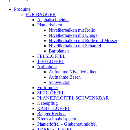
search
Produkte
FÜR BAGGER
Asphaltschneider
Planierbalken
Nivellierbalken mit Rolle
Nivellierbalken mit Klinge
Nivellierbalken mit Rolle und Messer
Nivellierbalken mit Schaufel
Bar planen
FELSLÖFFEL
TIEFLÖFFEL
Aufnahme
Aufnahme Nivellierbalken
Aufnahme Besen
Schweißtor
Vortrimmer
SIEBLÖFFEL
PLANIERLÖFFEL SCHWENKBAR
Kabelpflug
KABELLÖFFEL
Bagger Rechen
Kreuzschnabelspecht
Planierlöffel – Grabenraumlöffel
TRAPEZLÖFFEL