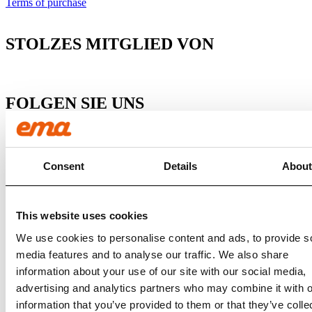
Terms of purchase
STOLZES MITGLIED VON
FOLGEN SIE UNS
Facebook
Instagram
Linkedin
Youtube
Products
Consent
Details
Abou
search
Produkte
FÜR BAGGER
Asphaltschneider
This website uses cookies
Planierbalken
Nivellierbalken mit Rolle
We use cookies to personalise content and ads, to provide s
Nivellierbalken mit Klinge
media features and to analyse our traffic. We also share
Nivellierbalken mit Rolle und Messer
information about your use of our site with our social media,
Nivellierbalken mit Schaufel
Bar planen
advertising and analytics partners who may combine it with o
FELSLÖFFEL
information that you’ve provided to them or that they’ve colle