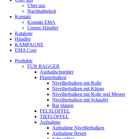
Über uns
Nachhaltigkeit
Kontakt
Kontakt EMA
Unsere Händler
Kataloge
Händler
KAMPAGNE
EMA Core
Produkte
FÜR BAGGER
Asphaltschneider
Planierbalken
Nivellierbalken mit Rolle
Nivellierbalken mit Klinge
Nivellierbalken mit Rolle und Messer
Nivellierbalken mit Schaufel
Bar planen
FELSLÖFFEL
TIEFLÖFFEL
Aufnahme
Aufnahme Nivellierbalken
Aufnahme Besen
Schweißtor