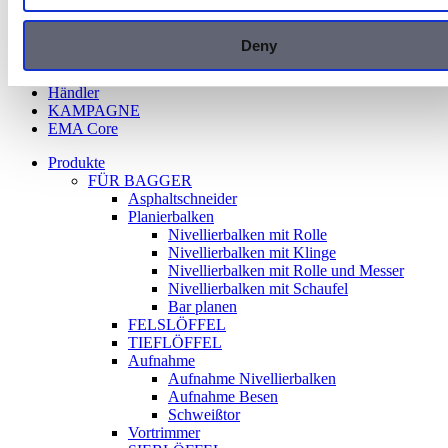
Nachhaltigkeit
Kontakt
Kontakt EMA
Deny
Unsere Händler
Kataloge
Händler
KAMPAGNE
EMA Core
Produkte
FÜR BAGGER
Asphaltschneider
Planierbalken
Nivellierbalken mit Rolle
Nivellierbalken mit Klinge
Nivellierbalken mit Rolle und Messer
Nivellierbalken mit Schaufel
Bar planen
FELSLÖFFEL
TIEFLÖFFEL
Aufnahme
Aufnahme Nivellierbalken
Aufnahme Besen
Schweißtor
Vortrimmer