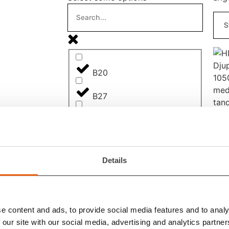
B20
B27
B30
B30/S3
HD
BA
Details
105
DC
MIT
ZAH
11
G90
– B
e content and ads, to provide social media features and to analy
ÅF
NC
Volumen
 our site with our social media, advertising and analytics partn
logi
Select some options