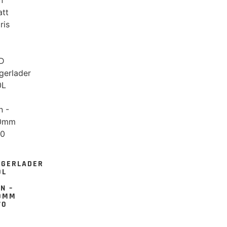
att
ris
GGERLADER
0L
N –
50MM
70