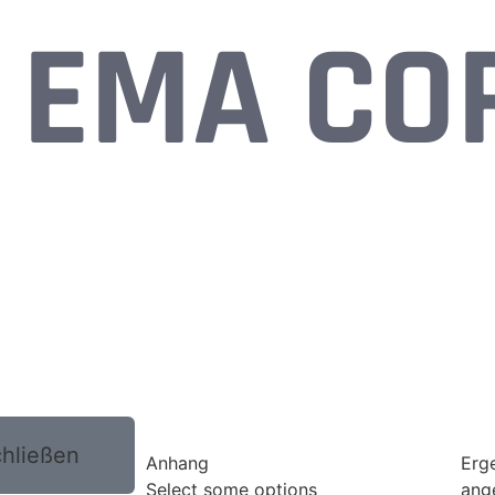
EMA CO
hließen
Anhang
Erg
Select some options
ang