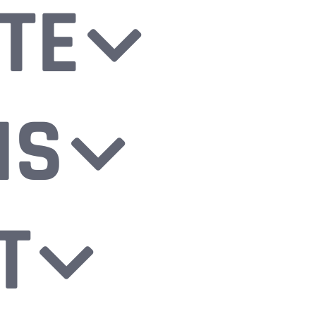
TE
NS
T