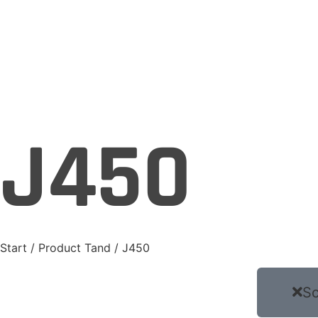
J450
Start
/ Product Tand / J450
Sc