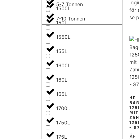
logi
5-7 Tonnen
1500L
för 
se p
7-10 Tonnen
150L
1550L
155L
1600L
160L
165L
HD
BA
125
1700L
MIT
ZAH
12
1750L
– S
ÅF
175L