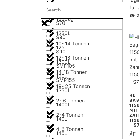
1200L
för 
S60
se p
1230kg
S70
1250L
S80
10- 14 Tonnen
125L
S90
12- 18 Tonnen
1300L
SMP105
14-18 Tonnen
130L
SMP155
18- 25 Tonnen
1350L
HD
BA
2- 6 Tonnen
1400L
115
MIT
2-4 Tonnen
ZAH
140L
11
– S
4-6 Tonnen
145L
ÅF