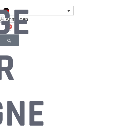
GE
Anmelden
0
R
GNE