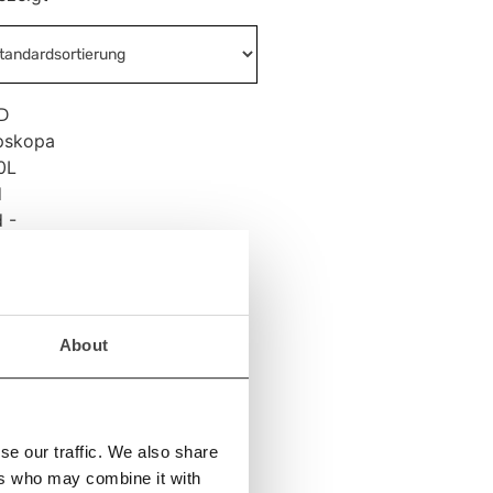
GGERLADER
About
0L
N –
00MM
20
se our traffic. We also share
ers who may combine it with
n