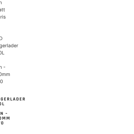
n
att
ris
GGERLADER
0L
N –
50MM
70