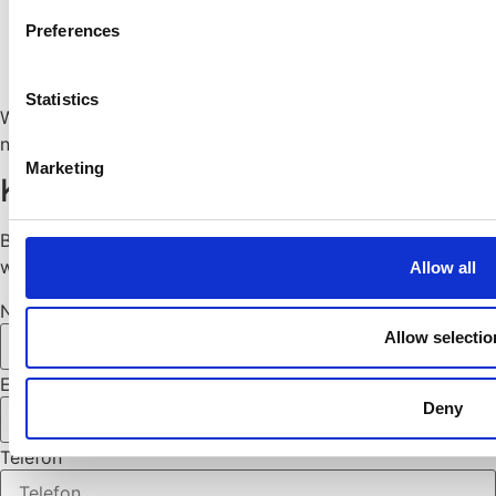
Wenn du es geschafft hast, weiter unten auf die Seite
Preferences
zu gelangen, erscheint auch eine Filterschaltfläche
auf der rechten Seite des Bildschirms, sodass du
nicht wieder nach oben musst!
Statistics
Wir hoffen, du findest, was du suchst. Ansonsten zögere
nicht, uns zu kontaktieren, wir helfen dir gerne weiter!
Marketing
KONTAKTIEREN SIE UNS
Bitte füllen Sie Ihre Daten aus, wir melden uns so schnell
wie möglich bei Ihnen.
Allow all
Name
Allow selectio
E-Mail
Deny
Telefon