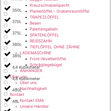
Kreuzschnabelspecht
350L
Planierlöffel – Grabenraumlöffel
TRAPEZLÖFFEL
370L
Besen
Palettengabeln
375L
SPATENLÖFFEL
REISSZAHN
380L
TIEFLÖFFEL OHNE ZÄHNE
LADEMASCHINE
385L
Front-Nivellierlöffel
Schrägliegebügel
4,4 Kubikmeter
ANHÄNGER
Über uns
4,8 Kubikmeter
Über uns
Nachhaltigkeit
400L
Kontakt
Kontakt EMA
40L
Unsere Händler