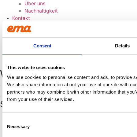
Über uns
Nachhaltigkeit
Kontakt
Kontakt EMA
Unsere Händler
Kataloge
Consent
Details
Händler
KAMPAGNE
EMA Core
This website uses cookies
Wonach suchst du?
We use cookies to personalise content and ads, to provide soc
We also share information about your use of our site with our
Products
search
partners who may combine it with other information that you’v
from your use of their services.
So filterst du
Die Schaltfläche
Filter
oberhalb der Produktliste
Consent
eröffnet eine Reihe von Möglichkeiten, genau das
Necessary
Selection
Produkt herauszufiltern, das du suchst.