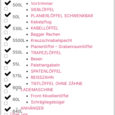
Vortrimmer
500L
SIEBLÖFFEL
PLANIERLÖFFEL SCHWENKBAR
50L
Kabelpflug
KABELLÖFFEL
530L
Bagger Rechen
Kreuzschnabelspecht
5500L
Planierlöffel – Grabenraumlöffel
550L
TRAPEZLÖFFEL
Besen
55L
Palettengabeln
SPATENLÖFFEL
575L
REISSZAHN
TIEFLÖFFEL OHNE ZÄHNE
600L
LADEMASCHINE
Front-Nivellierlöffel
60L
Schrägliegebügel
ANHÄNGER
640L
Über uns