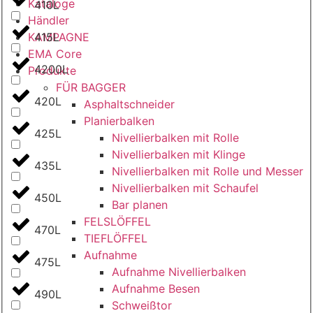
Kataloge
410L
Händler
KAMPAGNE
415L
EMA Core
4200L
Produkte
FÜR BAGGER
420L
Asphaltschneider
Planierbalken
425L
Nivellierbalken mit Rolle
Nivellierbalken mit Klinge
435L
Nivellierbalken mit Rolle und Messer
Nivellierbalken mit Schaufel
450L
Bar planen
FELSLÖFFEL
470L
TIEFLÖFFEL
Aufnahme
475L
Aufnahme Nivellierbalken
Aufnahme Besen
490L
Schweißtor