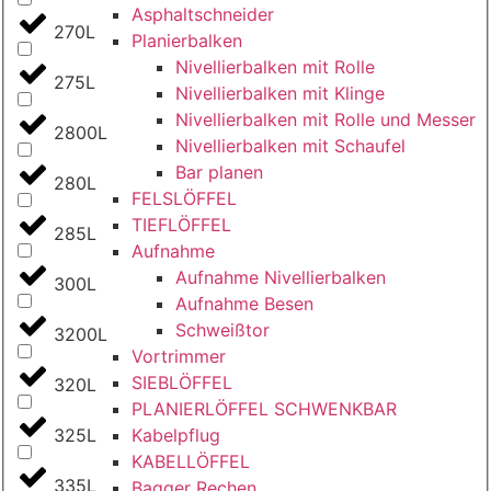
Asphaltschneider
270L
Planierbalken
Nivellierbalken mit Rolle
275L
Nivellierbalken mit Klinge
Nivellierbalken mit Rolle und Messer
2800L
Nivellierbalken mit Schaufel
Bar planen
280L
FELSLÖFFEL
TIEFLÖFFEL
285L
Aufnahme
Aufnahme Nivellierbalken
300L
Aufnahme Besen
Schweißtor
3200L
Vortrimmer
SIEBLÖFFEL
320L
PLANIERLÖFFEL SCHWENKBAR
Kabelpflug
325L
KABELLÖFFEL
335L
Bagger Rechen