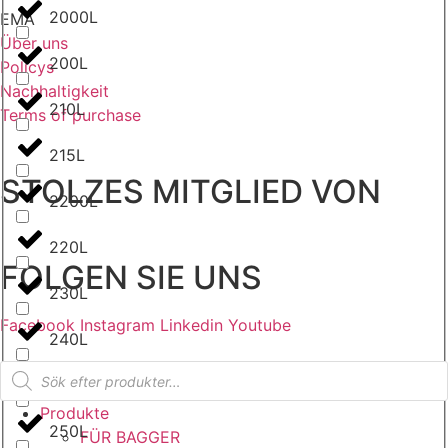
2000L
EMA
Über uns
200L
Policys
Nachhaltigkeit
210L
Terms of purchase
215L
STOLZES MITGLIED VON
2200L
220L
FOLGEN SIE UNS
230L
Facebook
Instagram
Linkedin
Youtube
240L
Products
search
2500L
Produkte
250L
FÜR BAGGER