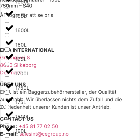
1550L
750mm – S40
ÅF login för att se pris
155L
1600L
160L
EMA INTERNATIONAL
Granhøjvej 8
165L
8600 Silkeborg
Denmark
1700L
ÜBER UNS
1750L
EMA ist ein Baggerzubehörhersteller, der Qualität
ausstrahlt. Wir überlassen nichts dem Zufall und die
175L
Zufriedenheit unserer Kunden ist unser Antrieb.
1800L
CONTACT US
Phone:
+45 81 77 02 50
190L
E-mail:
salesint@cegroup.no