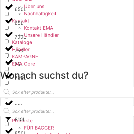
Über uns
650L
Nachhaltigkeit
Kontakt
65L
Kontakt EMA
Unsere Händler
700L
Kataloge
Händler
750L
KAMPAGNE
EMA Core
75L
Wonach suchst du?
790L
Products
800L
search
80L
Products
search
810L
Produkte
FÜR BAGGER
850L