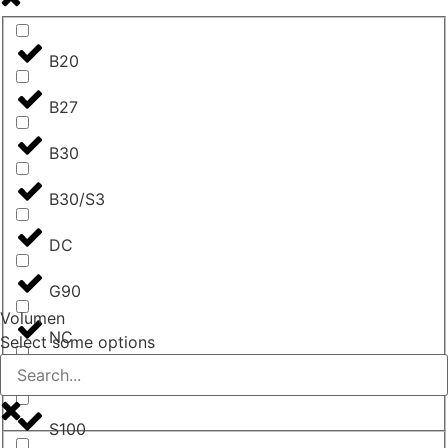
B20
B27
B30
B30/S3
DC
G90
Volumen
NC
Select some options
Nein, ist es nicht.
S100