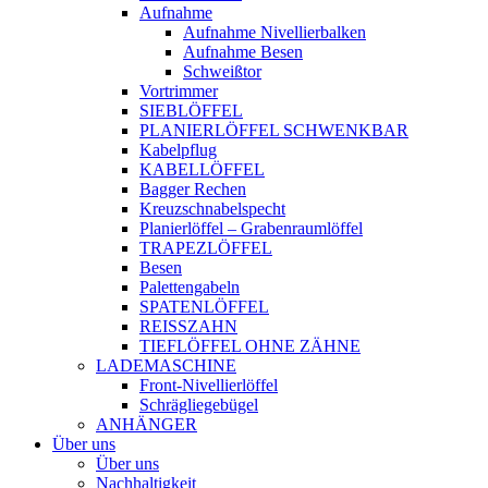
Aufnahme
Aufnahme Nivellierbalken
Aufnahme Besen
Schweißtor
Vortrimmer
SIEBLÖFFEL
PLANIERLÖFFEL SCHWENKBAR
Kabelpflug
KABELLÖFFEL
Bagger Rechen
Kreuzschnabelspecht
Planierlöffel – Grabenraumlöffel
TRAPEZLÖFFEL
Besen
Palettengabeln
SPATENLÖFFEL
REISSZAHN
TIEFLÖFFEL OHNE ZÄHNE
LADEMASCHINE
Front-Nivellierlöffel
Schrägliegebügel
ANHÄNGER
Über uns
Über uns
Nachhaltigkeit