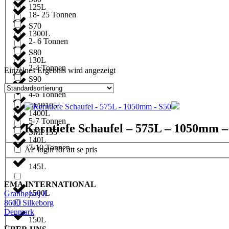
125L
18- 25 Tonnen
S70
1300L
2- 6 Tonnen
S80
130L
2-4 Tonnen
Einzelnes Ergebnis wird angezeigt
S90
1350L
4-6 Tonnen
SMP105
1400L
5-7 Tonnen
Kerntiefe Schaufel – 575L – 1050mm –
SMP155
140L
7-10 Tonnen
ÅF login för att se pris
145L
EMA INTERNATIONAL
1500L
Granhøjvej 8
8600 Silkeborg
Denmark
150L