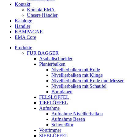
Kontakt
Kontakt EMA
Unsere Händler
Kataloge
Händler
KAMPAGNE
EMA Core
Produkte
FÜR BAGGER
Asphaltschneider
Planierbalken
Nivellierbalken mit Rolle
Nivellierbalken mit Klinge
Nivellierbalken mit Rolle und Messer
Nivellierbalken mit Schaufel
Bar planen
FELSLÖFFEL
TIEFLÖFFEL
Aufnahme
Aufnahme Nivellierbalken
Aufnahme Besen
Schweißtor
Vortrimmer
SIEBLÖFFEL