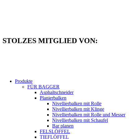
Zum
Inhalt
springen
STOLZES MITGLIED VON:
Produkte
FÜR BAGGER
Asphaltschneider
Planierbalken
Nivellierbalken mit Rolle
Nivellierbalken mit Klinge
Nivellierbalken mit Rolle und Messer
Nivellierbalken mit Schaufel
Bar planen
FELSLÖFFEL
TIEFLÖFFEL