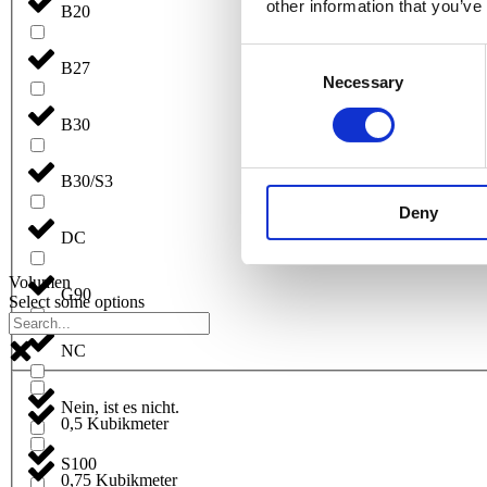
other information that you’ve
B20
Consent
B27
Necessary
Selection
B30
B30/S3
Deny
DC
Volumen
G90
Select some options
NC
Nein, ist es nicht.
0,5 Kubikmeter
S100
0,75 Kubikmeter