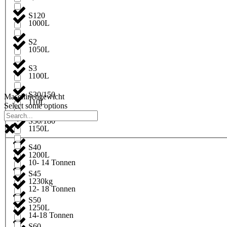
S120
1000L
S2
1050L
S3
1100L
S30/150
Maschinengewicht
110L
Select some options
S30/180
1150L
S40
1200L
10- 14 Tonnen
S45
1230kg
12- 18 Tonnen
S50
1250L
14-18 Tonnen
S60