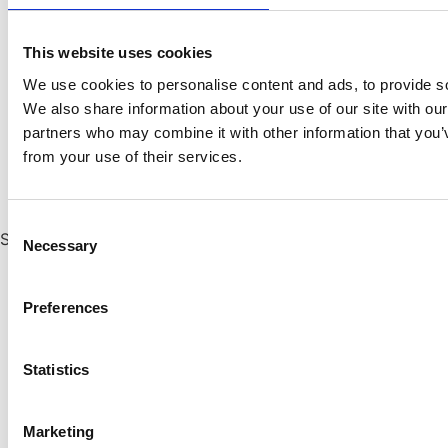
This website uses cookies
We use cookies to personalise content and ads, to provide soc
We also share information about your use of our site with our
partners who may combine it with other information that you’v
from your use of their services.
Consent
So filterst du
Necessary
Selection
Die Schaltfläche
Filter
oberhalb der Produktliste
eröffnet eine Reihe von Möglichkeiten, genau das
Preferences
Produkt herauszufiltern, das du suchst.
Wenn du es geschafft hast, weiter unten auf die
Statistics
Seite zu gelangen, erscheint auch eine
Filterschaltfläche auf der rechten Seite des
Bildschirms, sodass du nicht wieder nach oben musst!
Marketing