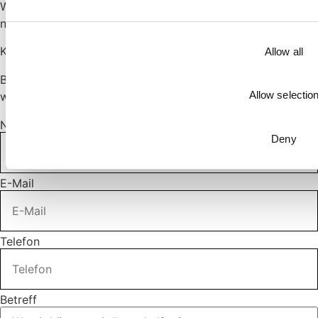
Wir hoffen, du findest, was du suchst. Ansonsten zögere
nicht, uns zu kontaktieren, wir helfen dir gerne weiter!
KONTAKTIEREN SIE UNS
Allow all
Bitte füllen Sie Ihre Daten aus, wir melden uns so schnell
Allow selectio
wie möglich bei Ihnen.
Name
Deny
E-Mail
Telefon
Betreff