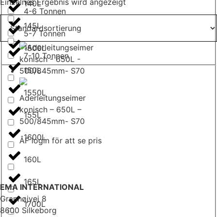
Einzelnes Ergebnis wird angezeigt
140L
4-6 Tonnen
145L
5-7 Tonnen
1500L
7-10 Tonnen
150L
1550L
Aderleitungseimer
konisch – 650L –
155L
500/845mm- S70
1600L
ÅF login för att se pris
160L
165L
EMA INTERNATIONAL
Granhøjvej 8
1700L
8600 Silkeborg