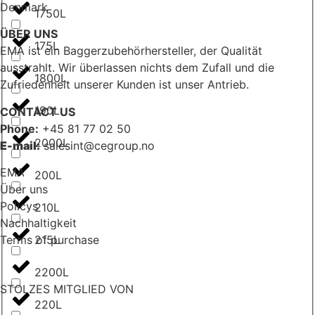
Denmark
1750L
ÜBER UNS
175L
EMA ist ein Baggerzubehörhersteller, der Qualität
ausstrahlt. Wir überlassen nichts dem Zufall und die
1800L
Zufriedenheit unserer Kunden ist unser Antrieb.
190L
CONTACT US
Phone:
+45 81 77 02 50
2000L
E-mail:
salesint@cegroup.no
EMA
200L
Über uns
Policys
210L
Nachhaltigkeit
Terms of purchase
215L
2200L
STOLZES MITGLIED VON
220L