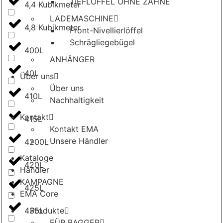
TIEFLÖFFEL OHNE ZÄHNE
4,4 Kubikmeter
LADEMASCHINE
4,8 Kubikmeter
Front-Nivellierlöffel
Schrägliegebügel
400L
ANHÄNGER
40L
Über uns
Über uns
410L
Nachhaltigkeit
Kontakt
415L
Kontakt EMA
Unsere Händler
4200L
Kataloge
420L
Händler
KAMPAGNE
425L
EMA Core
435L
Produkte
FÜR BAGGER