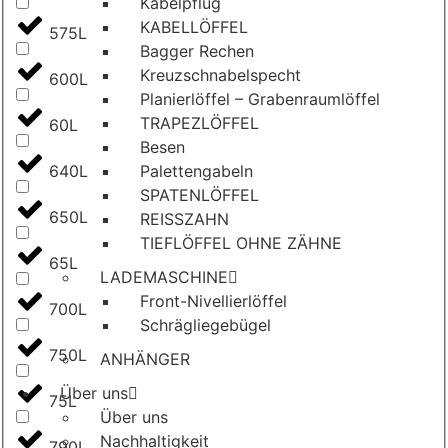
Kabelpflug
KABELLÖFFEL
575L
Bagger Rechen
Kreuzschnabelspecht
600L
Planierlöffel – Grabenraumlöffel
TRAPEZLÖFFEL
60L
Besen
640L
Palettengabeln
SPATENLÖFFEL
650L
REISSZAHN
TIEFLÖFFEL OHNE ZÄHNE
65L
LADEMASCHINE
Front-Nivellierlöffel
700L
Schrägliegebügel
750L
ANHÄNGER
Über uns
75L
Über uns
Nachhaltigkeit
790L