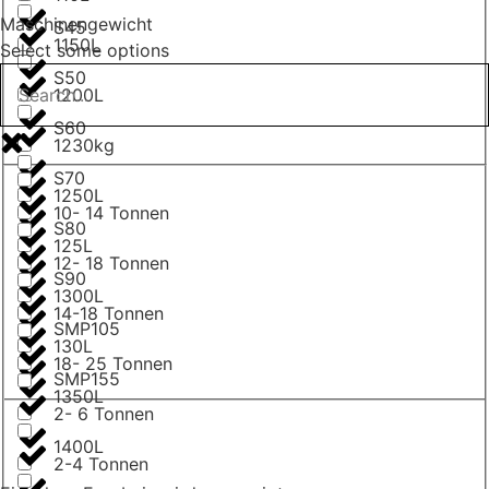
Maschinengewicht
S45
1150L
Select some options
S50
1200L
S60
1230kg
S70
1250L
10- 14 Tonnen
S80
125L
12- 18 Tonnen
S90
1300L
14-18 Tonnen
SMP105
130L
18- 25 Tonnen
SMP155
1350L
2- 6 Tonnen
1400L
2-4 Tonnen