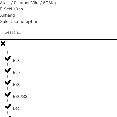
Start
/ Product Vikt / 503kg
Schließen
Anhang
Select some options
B20
B27
B30
B30/S3
DC