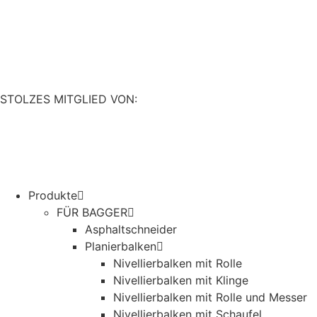
Zum
Inhalt
springen
STOLZES MITGLIED VON:
Produkte
FÜR BAGGER
Asphaltschneider
Planierbalken
Nivellierbalken mit Rolle
Nivellierbalken mit Klinge
Nivellierbalken mit Rolle und Messer
Nivellierbalken mit Schaufel