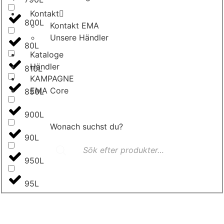
Kontakt
800L
Kontakt EMA
Unsere Händler
80L
Kataloge
Händler
810L
KAMPAGNE
EMA Core
850L
900L
Wonach suchst du?
90L
Products
search
950L
95L