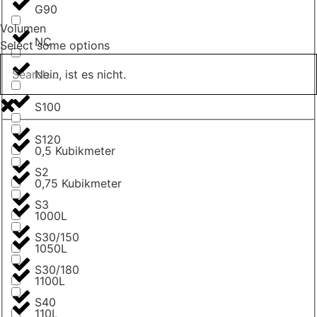
G90
Volumen
NC
Select some options
Nein, ist es nicht.
S100
S120
0,5 Kubikmeter
S2
0,75 Kubikmeter
S3
1000L
S30/150
1050L
S30/180
1100L
S40
110L