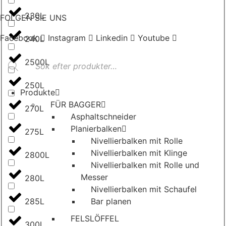
230L
FOLGEN SIE UNS
Facebook
Instagram
Linkedin
Youtube
240L
Products
2500L
search
250L
Produkte
FÜR BAGGER
270L
Asphaltschneider
Planierbalken
275L
Nivellierbalken mit Rolle
Nivellierbalken mit Klinge
2800L
Nivellierbalken mit Rolle und
Messer
280L
Nivellierbalken mit Schaufel
285L
Bar planen
FELSLÖFFEL
300L