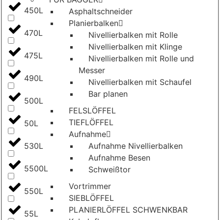
450L
Asphaltschneider
Planierbalken
470L
Nivellierbalken mit Rolle
Nivellierbalken mit Klinge
475L
Nivellierbalken mit Rolle und
Messer
490L
Nivellierbalken mit Schaufel
Bar planen
500L
FELSLÖFFEL
TIEFLÖFFEL
50L
Aufnahme
530L
Aufnahme Nivellierbalken
Aufnahme Besen
5500L
Schweißtor
Vortrimmer
550L
SIEBLÖFFEL
PLANIERLÖFFEL SCHWENKBAR
55L