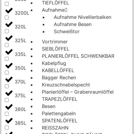
TIEFLÖFFEL
Aufnahme
3200L
Aufnahme Nivellierbalken
Aufnahme Besen
320L
Schweißtor
325L
Vortrimmer
SIEBLÖFFEL
335L
PLANIERLÖFFEL SCHWENKBAR
Kabelpflug
350L
KABELLÖFFEL
Bagger Rechen
370L
Kreuzschnabelspecht
Planierlöffel – Grabenraumlöffel
375L
TRAPEZLÖFFEL
Besen
380L
Palettengabeln
SPATENLÖFFEL
385L
REISSZAHN