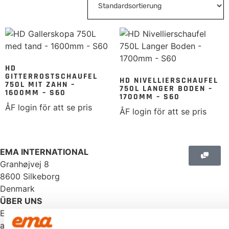
HD
GITTERROSTSCHAUFEL
HD NIVELLIERSCHAUFEL
750L MIT ZAHN –
750L LANGER BODEN –
1600MM – S60
1700MM – S60
ÅF login för att se pris
ÅF login för att se pris
EMA INTERNATIONAL
Granhøjvej 8
8600 Silkeborg
Denmark
ÜBER UNS
EMA ist ein Baggerzubehörhersteller, der Qualität
ausstrahlt. Wir überlassen nichts dem Zufall und die