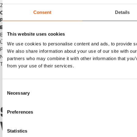
Zufriedenheit unserer Kunden ist unser Antrieb.
CONTACT US
Consent
Details
Phone:
+45 81 77 02 50
E-mail:
salesint@cegroup.no
This website uses cookies
EMA
Über uns
We use cookies to personalise content and ads, to provide soc
Policys
We also share information about your use of our site with our
Nachhaltigkeit
partners who may combine it with other information that you’v
Terms of purchase
from your use of their services.
Consent
Necessary
Selection
STOLZES MITGLIED
Preferences
VON
Statistics