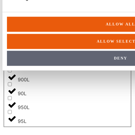
790L
800L
ALLOW AL
80L
ALLOW SELECT
810L
DENY
850L
900L
90L
950L
95L