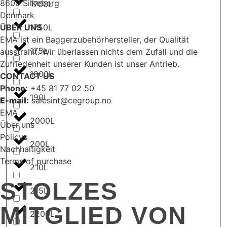
8600 Silkeborg
1700L
Denmark
ÜBER UNS
1750L
EMA ist ein Baggerzubehörhersteller, der Qualität
175L
ausstrahlt. Wir überlassen nichts dem Zufall und die
Zufriedenheit unserer Kunden ist unser Antrieb.
1800L
CONTACT US
Phone:
+45 81 77 02 50
190L
E-mail:
salesint@cegroup.no
EMA
2000L
Über uns
Policys
200L
Nachhaltigkeit
Terms of purchase
210L
STOLZES
215L
MITGLIED VON
2200L