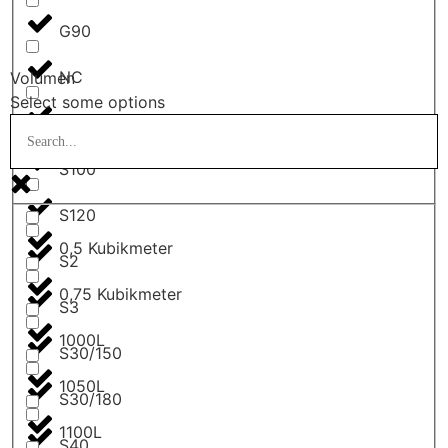
G90
NC
Volumen
Select some options
Nein, ist es nicht.
S100
S120
0,5 Kubikmeter
S2
0,75 Kubikmeter
S3
1000L
S30/150
1050L
S30/180
1100L
S40