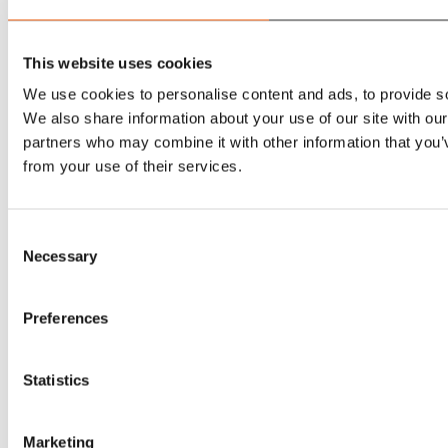
55L
This website uses cookies
575L
We use cookies to personalise content and ads, to provide soc
600L
We also share information about your use of our site with our
partners who may combine it with other information that you’v
60L
from your use of their services.
640L
Consent
650L
Necessary
Selection
65L
Preferences
700L
Statistics
750L
75L
Marketing