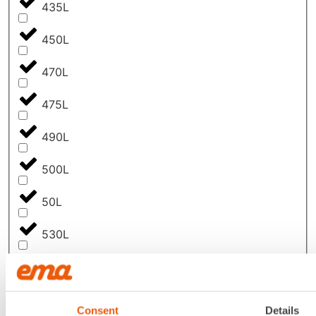
435L
450L
470L
475L
490L
500L
50L
530L
5500L
550L
Consent
Details