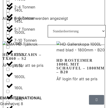
2-4 Tonnen
140L
4-6 Tonnen
Alle 2 Ergebnisse werden angezeigt
145L
5-7 Tonnen
1500L
7-10 Tonnen
150L
1550L
HD REISSZAHN –
TX460 – S2
HD ROSTEIMER
1000L MIT
ÅF login för att se pris
155L
SCHAUFEL – 1800MM
– B20
1600L
ÅF login för att se pris
160L
EMA INTERNATIONAL
165L
Granhøjvej 8