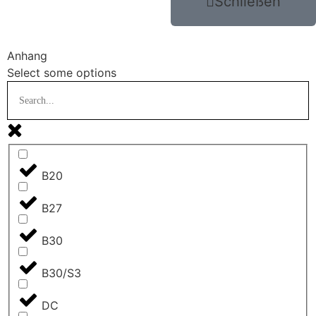
Schließen
Anhang
Select some options
B20
B27
B30
B30/S3
DC