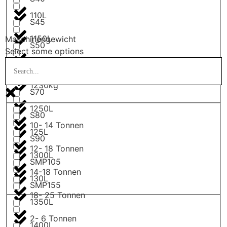
110L
S45
1150L
Maschinengewicht
S50
Select some options
1200L
S60
1230kg
S70
1250L
S80
10- 14 Tonnen
125L
S90
12- 18 Tonnen
1300L
SMP105
14-18 Tonnen
130L
SMP155
18- 25 Tonnen
1350L
2- 6 Tonnen
1400L