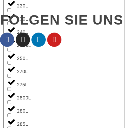
220L
FOLGEN SIE UNS
230L
240L
2500L
250L
270L
275L
2800L
280L
285L