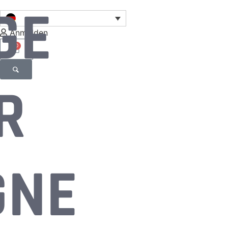
GE
Anmelden
0
R
GNE