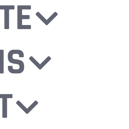
TE
NS
T