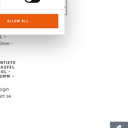
ALLOW ALL
NTIEFE
HAUFEL
00L –
0MM –
ogin
att se