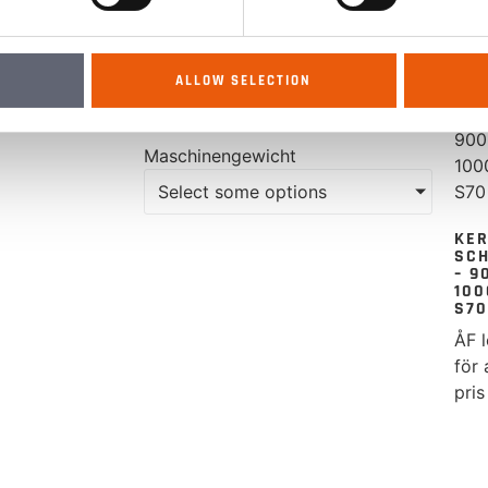
Select some options
Volumen
ALLOW SELECTION
Select some options
Maschinengewicht
Select some options
KER
SC
– 9
100
S70
ÅF l
för 
pris