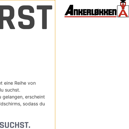
ERST
et eine Reihe von
du suchst.
u gelangen, erscheint
ildschirms, sodass du
 SUCHST.