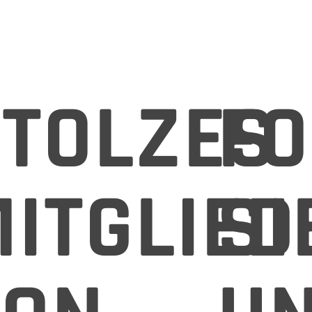
TOLZES
FO
ITGLIED
SI