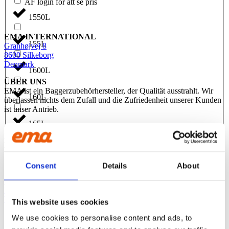
ÅF login för att se pris
1550L
EMA INTERNATIONAL
155L
Granhøjvej 8
8600 Silkeborg
Denmark
1600L
ÜBER UNS
EMA ist ein Baggerzubehörhersteller, der Qualität ausstrahlt. Wir
160L
überlassen nichts dem Zufall und die Zufriedenheit unserer Kunden
ist unser Antrieb.
165L
CONTACT US
Phone:
+45 81 77 02 50
E-mail:
salesint@cegroup.no
1700L
EMA
Consent
Details
About
Über uns
1750L
Policys
Nachhaltigkeit
Terms of purchase
This website uses cookies
175L
We use cookies to personalise content and ads, to