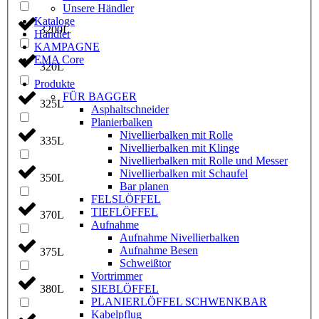
Unsere Händler
Kataloge
3200L
Händler
KAMPAGNE
EMA Core
320L
Produkte
FÜR BAGGER
325L
Asphaltschneider
Planierbalken
Nivellierbalken mit Rolle
335L
Nivellierbalken mit Klinge
Nivellierbalken mit Rolle und Messer
Nivellierbalken mit Schaufel
350L
Bar planen
FELSLÖFFEL
TIEFLÖFFEL
370L
Aufnahme
Aufnahme Nivellierbalken
Aufnahme Besen
375L
Schweißtor
Vortrimmer
SIEBLÖFFEL
380L
PLANIERLÖFFEL SCHWENKBAR
Kabelpflug