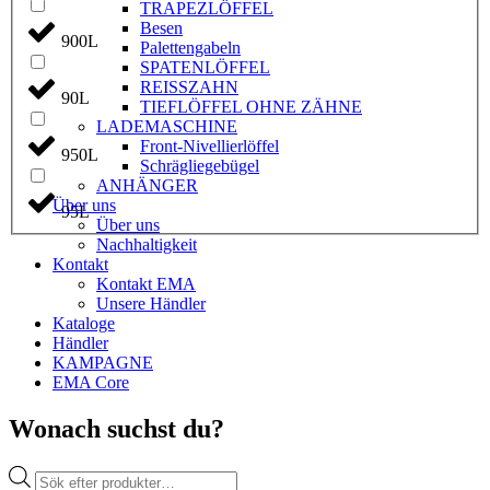
TRAPEZLÖFFEL
Besen
900L
Palettengabeln
SPATENLÖFFEL
REISSZAHN
90L
TIEFLÖFFEL OHNE ZÄHNE
LADEMASCHINE
Front-Nivellierlöffel
950L
Schrägliegebügel
ANHÄNGER
Über uns
95L
Über uns
Nachhaltigkeit
Kontakt
Kontakt EMA
Unsere Händler
Kataloge
Händler
KAMPAGNE
EMA Core
Wonach suchst du?
Products