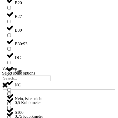
B20
B27
B30
B30/S3
DC
Volumen
G90
Select some options
NC
Nein, ist es nicht.
0,5 Kubikmeter
S100
0,75 Kubikmeter