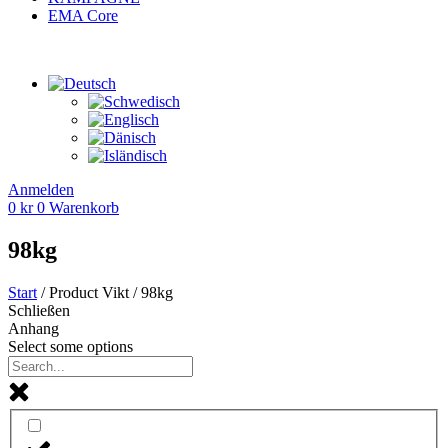
EMA Core
Anmelden
0
kr
0
Warenkorb
98kg
Start
/ Product Vikt / 98kg
Schließen
Anhang
Select some options