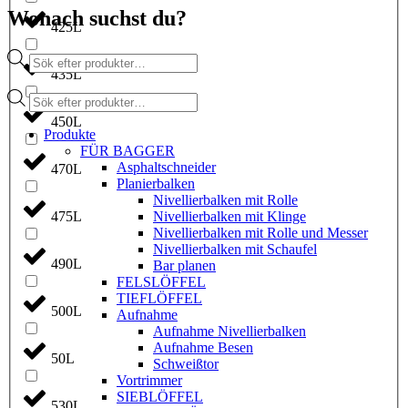
Wonach suchst du?
425L
Products
search
435L
Products
search
450L
Produkte
FÜR BAGGER
Asphaltschneider
470L
Planierbalken
Nivellierbalken mit Rolle
475L
Nivellierbalken mit Klinge
Nivellierbalken mit Rolle und Messer
Nivellierbalken mit Schaufel
490L
Bar planen
FELSLÖFFEL
TIEFLÖFFEL
500L
Aufnahme
Aufnahme Nivellierbalken
Aufnahme Besen
50L
Schweißtor
Vortrimmer
SIEBLÖFFEL
530L