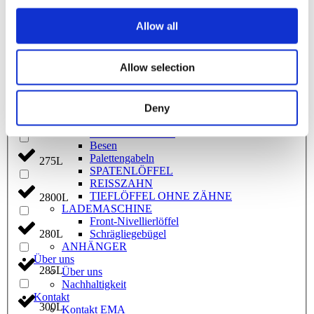
Aufnahme Besen
240L
Schweißtor
Allow all
Vortrimmer
SIEBLÖFFEL
2500L
PLANIERLÖFFEL SCHWENKBAR
Allow selection
Kabelpflug
KABELLÖFFEL
250L
Bagger Rechen
Kreuzschnabelspecht
Deny
Planierlöffel – Grabenraumlöffel
270L
TRAPEZLÖFFEL
Besen
Palettengabeln
275L
SPATENLÖFFEL
REISSZAHN
TIEFLÖFFEL OHNE ZÄHNE
2800L
LADEMASCHINE
Front-Nivellierlöffel
Schrägliegebügel
280L
ANHÄNGER
Über uns
285L
Über uns
Nachhaltigkeit
Kontakt
300L
Kontakt EMA