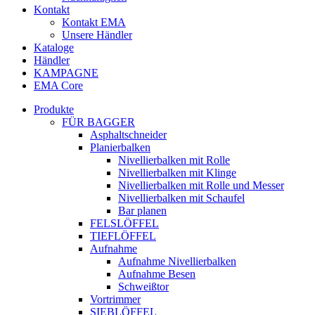
Kontakt
Kontakt EMA
Unsere Händler
Kataloge
Händler
KAMPAGNE
EMA Core
Produkte
FÜR BAGGER
Asphaltschneider
Planierbalken
Nivellierbalken mit Rolle
Nivellierbalken mit Klinge
Nivellierbalken mit Rolle und Messer
Nivellierbalken mit Schaufel
Bar planen
FELSLÖFFEL
TIEFLÖFFEL
Aufnahme
Aufnahme Nivellierbalken
Aufnahme Besen
Schweißtor
Vortrimmer
SIEBLÖFFEL