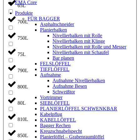
EMA Core
65L
Produkte
FÜR BAGGER
700L
Asphaltschneider
Planierbalken
Nivellierbalken mit Rolle
750L
Nivellierbalken mit Klinge
Nivellierbalken mit Rolle und Messer
Nivellierbalken mit Schaufel
75L
Bar planen
FELSLÖFFEL
TIEFLÖFFEL
790L
Aufnahme
Aufnahme Nivellierbalken
Aufnahme Besen
800L
Schweißtor
Vortrimmer
80L
SIEBLÖFFEL
PLANIERLÖFFEL SCHWENKBAR
Kabelpflug
810L
KABELLÖFFEL
Bagger Rechen
Kreuzschnabelspecht
850L
Planierlöffel – Grabenraumlöffel