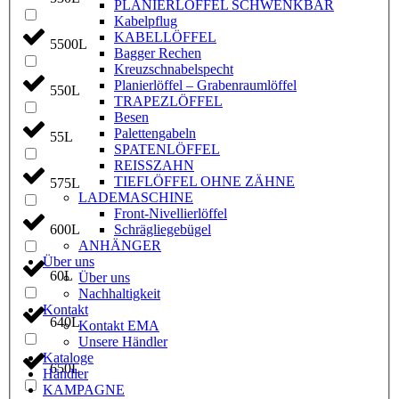
PLANIERLÖFFEL SCHWENKBAR
Kabelpflug
KABELLÖFFEL
5500L
Bagger Rechen
Kreuzschnabelspecht
Planierlöffel – Grabenraumlöffel
550L
TRAPEZLÖFFEL
Besen
Palettengabeln
55L
SPATENLÖFFEL
REISSZAHN
TIEFLÖFFEL OHNE ZÄHNE
575L
LADEMASCHINE
Front-Nivellierlöffel
600L
Schrägliegebügel
ANHÄNGER
Über uns
60L
Über uns
Nachhaltigkeit
Kontakt
640L
Kontakt EMA
Unsere Händler
Kataloge
650L
Händler
KAMPAGNE