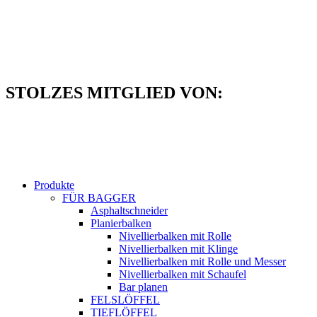
Zum
Inhalt
springen
STOLZES MITGLIED VON:
Produkte
FÜR BAGGER
Asphaltschneider
Planierbalken
Nivellierbalken mit Rolle
Nivellierbalken mit Klinge
Nivellierbalken mit Rolle und Messer
Nivellierbalken mit Schaufel
Bar planen
FELSLÖFFEL
TIEFLÖFFEL