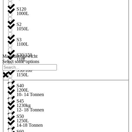
S120
1000L
S2
1050L
S3
1100L
S30/150
Maschinengewicht
110L
Select some options
S30/180
1150L
S40
1200L
10- 14 Tonnen
S45
1230kg
12- 18 Tonnen
S50
1250L
14-18 Tonnen
S60