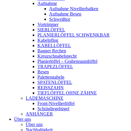
Aufnahme
Aufnahme Nivellierbalken
Aufnahme Besen
Schweißtor
Vortrimmer
SIEBLÖFFEL
PLANIERLÖFFEL SCHWENKBAR
Kabelpflug
KABELLÖFFEL
Bagger Rechen
Kreuzschnabelspecht
Planierlöffel – Grabenraumlöffel
TRAPEZLÖFFEL
Besen
Palettengabeln
SPATENLÖFFEL
REISSZAHN
TIEFLÖFFEL OHNE ZÄHNE
LADEMASCHINE
Front-Nivellierlöffel
Schrägliegebügel
ANHÄNGER
Über uns
Über uns
Nachhaltigkeit