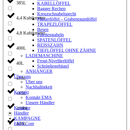
385L
KABELLÖFFEL
Bagger Rechen
Kreuzschnabelspecht
4,4 Kubikmeter
Planierlöffel – Grabenraumlöffel
TRAPEZLÖFFEL
Besen
4,8 Kubikmeter
Palettengabeln
SPATENLÖFFEL
REISSZAHN
400L
TIEFLÖFFEL OHNE ZÄHNE
LADEMASCHINE
Front-Nivellierlöffel
40L
Schrägliegebügel
ANHÄNGER
Über uns
410L
Über uns
Nachhaltigkeit
Kontakt
415L
Kontakt EMA
Unsere Händler
Kataloge
4200L
Händler
KAMPAGNE
EMA Core
420L