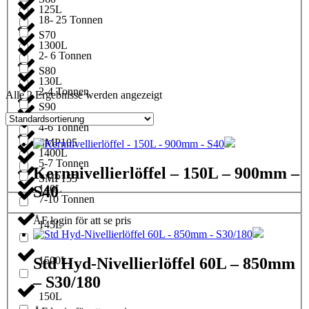
125L
18- 25 Tonnen
S70
1300L
2- 6 Tonnen
S80
130L
2-4 Tonnen
Alle 2 Ergebnisse werden angezeigt
S90
1350L
4-6 Tonnen
SMP105
1400L
5-7 Tonnen
Kernnivellierlöffel – 150L – 900mm –
SMP155
S40
140L
7-10 Tonnen
ÅF login för att se pris
145L
1500L
Std Hyd-Nivellierlöffel 60L – 850mm
– S30/180
150L