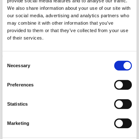
1800L
provide social media features and to analyse our traffic.
STOLZES MITGLIED VON
We also share information about your use of our site with
our social media, advertising and analytics partners who
190L
may combine it with other information that you’ve
provided to them or that they’ve collected from your use
FOLGEN SIE UNS
2000L
of their services.
Facebook
Instagram
Linkedin
Youtube
200L
Products
Consent
search
210L
Necessary
Selection
Produkte
FÜR BAGGER
Asphaltschneider
215L
Preferences
Planierbalken
Nivellierbalken mit Rolle
Nivellierbalken mit Klinge
2200L
Nivellierbalken mit Rolle und Messer
Statistics
Nivellierbalken mit Schaufel
220L
Bar planen
FELSLÖFFEL
Marketing
TIEFLÖFFEL
230L
Aufnahme
Aufnahme Nivellierbalken