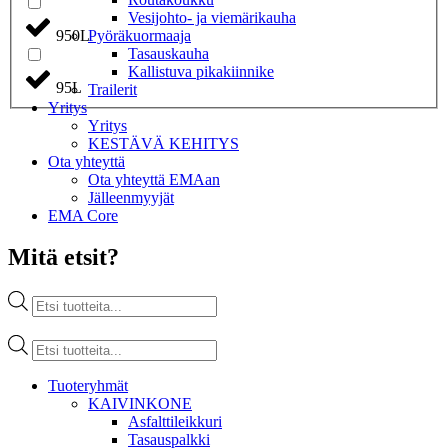
Vesijohto- ja viemärikauha
Pyöräkuormaaja
950L
Tasauskauha
Kallistuva pikakiinnike
95L
Trailerit
Yritys
Yritys
KESTÄVÄ KEHITYS
Ota yhteyttä
Ota yhteyttä EMAan
Jälleenmyyjät
EMA Core
Mitä etsit?
Products
search
Products
search
Tuoteryhmät
KAIVINKONE
Asfalttileikkuri
Tasauspalkki