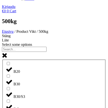
Kirjaudu
€
0
0
Cart
500kg
Etusivu
/ Product Vikt / 500kg
Stäng
Liite
Select some options
B20
B30
B30/S3