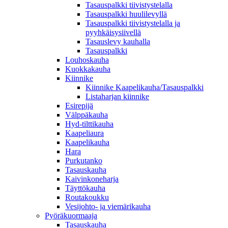
Tasauspalkki tiivistystelalla
Tasauspalkki huulilevyllä
Tasauspalkki tiivistystelalla ja
pyyhkäisysiivellä
Tasauslevy kauhalla
Tasauspalkki
Louhoskauha
Kuokkakauha
Kiinnike
Kiinnike Kaapelikauha/Tasauspalkki
Listaharjan kiinnike
Esirepijä
Välppäkauha
Hyd-tilttikauha
Kaapeliaura
Kaapelikauha
Hara
Purkutanko
Tasauskauha
Kaivinkoneharja
Täyttökauha
Routakoukku
Vesijohto- ja viemärikauha
Pyöräkuormaaja
Tasauskauha