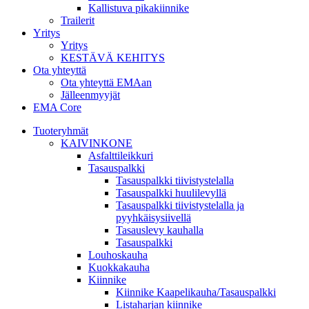
Kallistuva pikakiinnike
Trailerit
Yritys
Yritys
KESTÄVÄ KEHITYS
Ota yhteyttä
Ota yhteyttä EMAan
Jälleenmyyjät
EMA Core
Tuoteryhmät
KAIVINKONE
Asfalttileikkuri
Tasauspalkki
Tasauspalkki tiivistystelalla
Tasauspalkki huulilevyllä
Tasauspalkki tiivistystelalla ja
pyyhkäisysiivellä
Tasauslevy kauhalla
Tasauspalkki
Louhoskauha
Kuokkakauha
Kiinnike
Kiinnike Kaapelikauha/Tasauspalkki
Listaharjan kiinnike