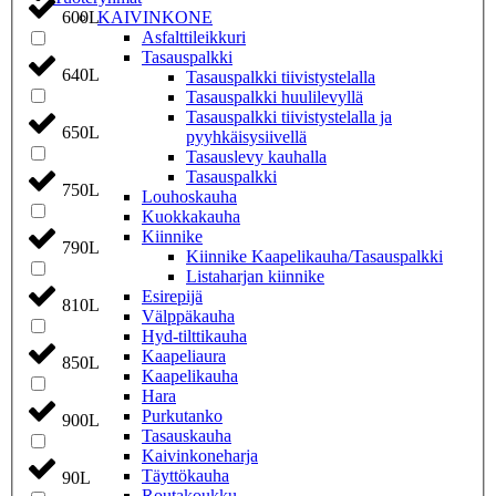
KAIVINKONE
600L
Asfalttileikkuri
Tasauspalkki
640L
Tasauspalkki tiivistystelalla
Tasauspalkki huulilevyllä
Tasauspalkki tiivistystelalla ja
650L
pyyhkäisysiivellä
Tasauslevy kauhalla
Tasauspalkki
750L
Louhoskauha
Kuokkakauha
Kiinnike
790L
Kiinnike Kaapelikauha/Tasauspalkki
Listaharjan kiinnike
Esirepijä
810L
Välppäkauha
Hyd-tilttikauha
Kaapeliaura
850L
Kaapelikauha
Hara
Purkutanko
900L
Tasauskauha
Kaivinkoneharja
Täyttökauha
90L
Routakoukku