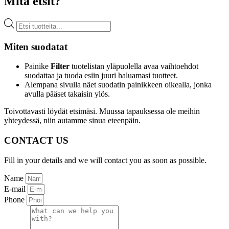
Mitä etsit?
Products
search
Miten suodatat
Painike
Filter
tuotelistan yläpuolella avaa vaihtoehdot
suodattaa ja tuoda esiin juuri haluamasi tuotteet.
Alempana sivulla näet suodatin painikkeen oikealla, jonka
avulla pääset takaisin ylös.
Toivottavasti löydät etsimäsi. Muussa tapauksessa ole meihin
yhteydessä, niin autamme sinua eteenpäin.
CONTACT US
Fill in your details and we will contact you as soon as possible.
Name
E-mail
Phone