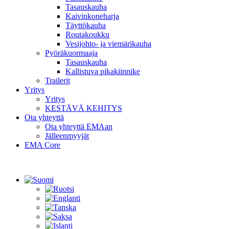
Tasauskauha
Kaivinkoneharja
Täyttökauha
Routakoukku
Vesijohto- ja viemärikauha
Pyöräkuormaaja
Tasauskauha
Kallistuva pikakiinnike
Trailerit
Yritys
Yritys
KESTÄVÄ KEHITYS
Ota yhteyttä
Ota yhteyttä EMAan
Jälleenmyyjät
EMA Core