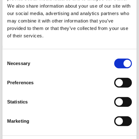
We also share information about your use of our site with
2800L
our social media, advertising and analytics partners who
may combine it with other information that you’ve
SEURAA MEITÄ:
285L
provided to them or that they’ve collected from your use
of their services.
Facebook
Instagram
Linkedin
Youtube
300L
Products
search
3200L
Consent
Tuoteryhmät
Necessary
Selection
KAIVINKONE
Asfalttileikkuri
320L
Tasauspalkki
Tasauspalkki tiivistystelalla
Preferences
Tasauspalkki huulilevyllä
335L
Tasauspalkki tiivistystelalla ja
pyyhkäisysiivellä
Statistics
Tasauslevy kauhalla
350L
Tasauspalkki
Louhoskauha
Marketing
Kuokkakauha
385L
Kiinnike
Kiinnike Kaapelikauha/Tasauspalkki
4,4 kuutiota
Listaharjan kiinnike