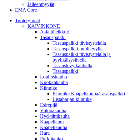
Jälleenmyyjät
EMA Core
Tuoteryhmät
KAIVINKONE
Asfalttileikkuri
Tasauspalkki
Tasauspalkki tiivistystelalla
Tasauspalkki huulilevyllä
Tasauspalkki tiivistystelalla ja
pyyhkäisysiivellä
Tasauslevy kauhalla
Tasauspalkki
Louhoskauha
Kuokkakauha
Kiinnike
Kiinnike Kaapelikauha/Tasauspalkki
Listaharjan kiinnike
Esirepijä
Välppäkauha
Hyd-tilttikauha
Kaapeliaura
Kaapelikauha
Hara
Purkutanko