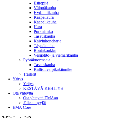
Esirepijä
Välppäkauha
Hyd-tilttikauha
Kaapeliaura
Kaapelikauha
Hara
Purkutanko
Tasauskauha
Kaivinkoneharja
Täyttökauha
Routakoukku
Vesijohto- ja viemärikauha
Pyöräkuormaaja
Tasauskauha
Kallistuva pikakiinnike
Trailerit
Yritys
Yritys
KESTÄVÄ KEHITYS
Ota yhteyttä
Ota yhteyttä EMAan
Jälleenmyyjät
EMA Core