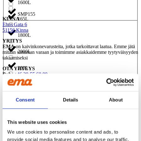
1600L
SMP155
KINNA
165L
Ehns Gata 6
51156 Kinna
1800L
YRITYS
EMA
on kaivinkonevarusteita, jotka tarkoittavat laatua. Emme jätä
2000L
mitään sattuman varaan ja toimimme asiakkaidemme tyytyväisyyden
takaamiseksi
200L
OTA YHTEYS
Puh:
+46 20-55 60 00
Sähköposti:
info@emasweden.com
2200L
EMA
Yritys
Consent
Details
About
240L
Privacy
Vastuullisuus
Myynti- ja toimitusehdot
2500L
This website uses cookies
We use cookies to personalise content and ads, to
250L
YLPEÄ JÄSEN
provide social media features and to analyse our traffic.