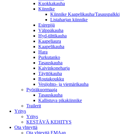
Kuokkakauha
Kiinnike
Kiinnike Kaapelikauha/Tasauspalkki
Listaharjan kiinnike
Esirepijä
Välppäkauha
Hyd-tilttikauha
Kaapeliaura
Kaapelikauha
Hara
Purkutanko
Tasauskauha
Kaivinkoneharja
Täyttökauha
Routakoukku
Vesijohto- ja viemärikauha
Pyöräkuormaaja
Tasauskauha
Kallistuva pikakiinnike
Trailerit
Yritys
Yritys
KESTÄVÄ KEHITYS
Ota yhteyttä
Ota yhteyttä EMAan