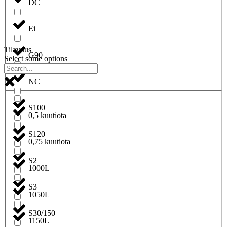
DC
Ei
Tilavuus
G90
Select some options
NC
S100
0,5 kuutiota
S120
0,75 kuutiota
S2
1000L
S3
1050L
S30/150
1150L