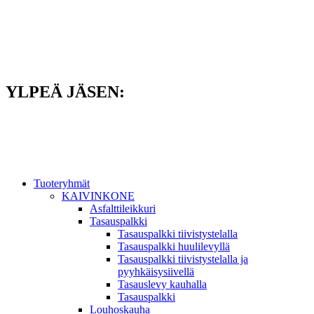
Mene
sisältöön
YLPEÄ JÄSEN:
Tuoteryhmät
KAIVINKONE
Asfalttileikkuri
Tasauspalkki
Tasauspalkki tiivistystelalla
Tasauspalkki huulilevyllä
Tasauspalkki tiivistystelalla ja
pyyhkäisysiivellä
Tasauslevy kauhalla
Tasauspalkki
Louhoskauha