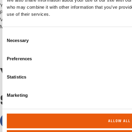
Yritys
who may combine it with other information that you’ve provid
Privacy
use of their services.
Vastuullisuus
Myynti- ja toimitusehdot
Consent
Necessary
Selection
Preferences
YLPEÄ JÄSEN
Statistics
SEURAA MEITÄ:
Marketing
ALLOW ALL