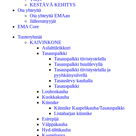
KESTÄVÄ KEHITYS
Ota yhteyttä
Ota yhteyttä EMAan
Jälleenmyyjät
EMA Core
Tuoteryhmät
KAIVINKONE
Asfalttileikkuri
Tasauspalkki
Tasauspalkki tiivistystelalla
Tasauspalkki huulilevyllä
Tasauspalkki tiivistystelalla ja
pyyhkäisysiivellä
Tasauslevy kauhalla
Tasauspalkki
Louhoskauha
Kuokkakauha
Kiinnike
Kiinnike Kaapelikauha/Tasauspalkki
Listaharjan kiinnike
Esirepijä
Välppäkauha
Hyd-tilttikauha
Kaapeliaura