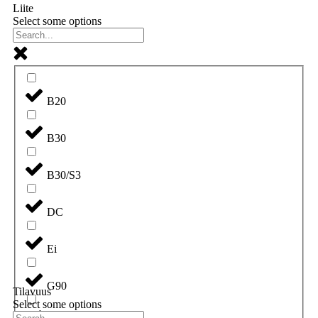
Liite
Select some options
B20
B30
B30/S3
DC
Ei
G90
Tilavuus
Select some options