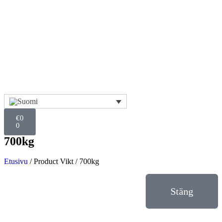
€
0
0
700kg
Etusivu
/ Product Vikt / 700kg
Stäng