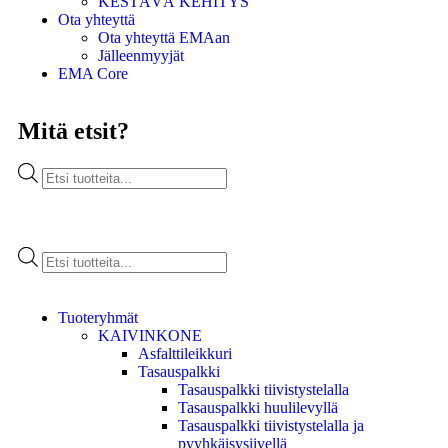
KESTÄVÄ KEHITYS
Ota yhteyttä
Ota yhteyttä EMAan
Jälleenmyyjät
EMA Core
Mitä etsit?
Tuoteryhmät
KAIVINKONE
Asfalttileikkuri
Tasauspalkki
Tasauspalkki tiivistystelalla
Tasauspalkki huulilevyllä
Tasauspalkki tiivistystelalla ja
pyyhkäisysiivellä