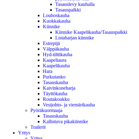
Tasauslevy kauhalla
Tasauspalkki
Louhoskauha
Kuokkakauha
Kiinnike
Kiinnike Kaapelikauha/Tasauspalkki
Listaharjan kiinnike
Esirepijä
Välppäkauha
Hyd-tilttikauha
Kaapeliaura
Kaapelikauha
Hara
Purkutanko
Tasauskauha
Kaivinkoneharja
Täyttökauha
Routakoukku
Vesijohto- ja viemärikauha
Pyöräkuormaaja
Tasauskauha
Kallistuva pikakiinnike
Trailerit
Yritys
Yritys