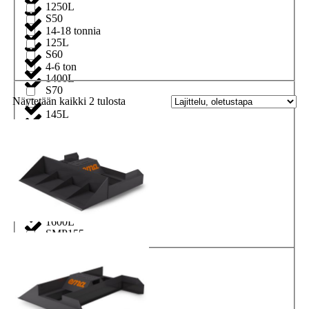
1250L
S50
14-18 tonnia
125L
S60
4-6 ton
1400L
S70
Näytetään kaikki 2 tulosta
145L
S80
1500L
S90
150L
SMP105
1600L
SMP155
165L
1800L