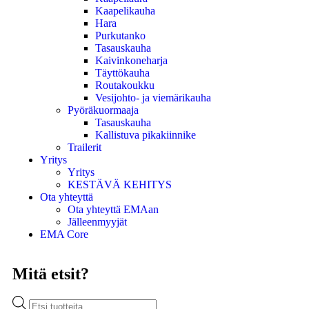
Kaapelikauha
Hara
Purkutanko
Tasauskauha
Kaivinkoneharja
Täyttökauha
Routakoukku
Vesijohto- ja viemärikauha
Pyöräkuormaaja
Tasauskauha
Kallistuva pikakiinnike
Trailerit
Yritys
Yritys
KESTÄVÄ KEHITYS
Ota yhteyttä
Ota yhteyttä EMAan
Jälleenmyyjät
EMA Core
Mitä etsit?