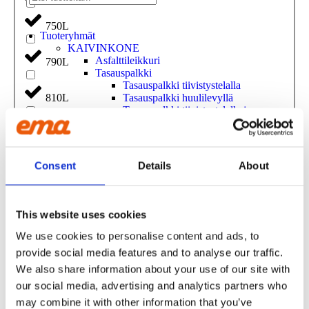
750L
Tuoteryhmät
KAIVINKONE
Asfalttileikkuri
790L
Tasauspalkki
Tasauspalkki tiivistystelalla
Tasauspalkki huulilevyllä
810L
Tasauspalkki tiivistystelalla ja
pyyhkäisysiivellä
850L
Tasauslevy kauhalla
Tasauspalkki
Louhoskauha
Consent
Details
About
900L
Kuokkakauha
Kiinnike
Kiinnike Kaapelikauha/Tasauspalkki
90L
Listaharjan kiinnike
This website uses cookies
Esirepijä
Välppäkauha
We use cookies to personalise content and ads, to
950L
Hyd-tilttikauha
provide social media features and to analyse our traffic.
Kaapeliaura
We also share information about your use of our site with
Kaapelikauha
95L
Hara
our social media, advertising and analytics partners who
Purkutanko
may combine it with other information that you’ve
Tasauskauha