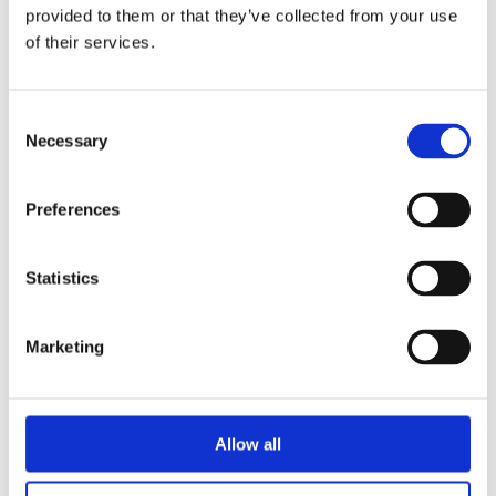
provided to them or that they’ve collected from your use
Kaivinkoneharja
Täyttökauha
of their services.
Routakoukku
Vesijohto- ja viemärikauha
Pyöräkuormaaja
Consent
Tasauskauha
Kallistuva pikakiinnike
Necessary
Selection
Trailerit
Yritys
Yritys
Preferences
KESTÄVÄ KEHITYS
Ota yhteyttä
Ota yhteyttä EMAan
Statistics
Jälleenmyyjät
EMA Core
Tuoteryhmät
Marketing
KAIVINKONE
Asfalttileikkuri
Tasauspalkki
Tasauspalkki tiivistystelalla
Tasauspalkki huulilevyllä
Allow all
Tasauspalkki tiivistystelalla ja
pyyhkäisysiivellä
Tasauslevy kauhalla