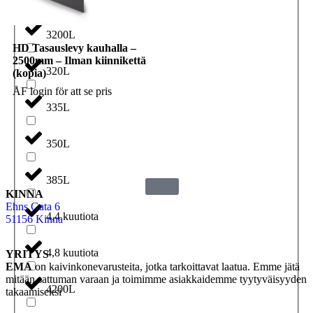
3200L
HD Tasauslevy kauhalla –
2500mm – Ilman kiinnikettä
320L
(kopia)
ÅF login för att se pris
335L
350L
385L
KINNA
Ehns Gata 6
4,4 kuutiota
51156 Kinna
4,8 kuutiota
YRITYS
EMA
on kaivinkonevarusteita, jotka tarkoittavat laatua. Emme jätä
mitään sattuman varaan ja toimimme asiakkaidemme tyytyväisyyden
4200L
takaamiseksi