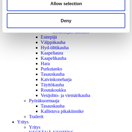
Allow selection
Tasauspalkki
Louhoskauha
Kuokkakauha
Deny
Kiinnike
Kiinnike Kaapelikauha/Tasauspalkki
Listaharjan kiinnike
Esirepijä
Välppäkauha
Hyd-tilttikauha
Kaapeliaura
Kaapelikauha
Hara
Purkutanko
Tasauskauha
Kaivinkoneharja
Täyttökauha
Routakoukku
Vesijohto- ja viemärikauha
Pyöräkuormaaja
Tasauskauha
Kallistuva pikakiinnike
Trailerit
Yritys
Yritys