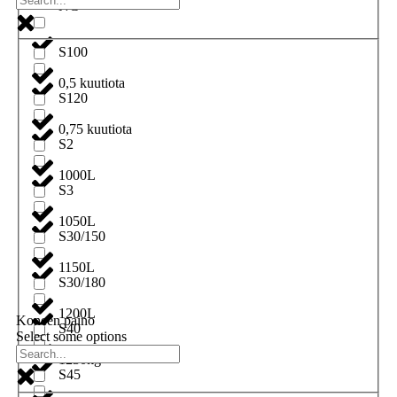
NC
S100
0,5 kuutiota
S120
0,75 kuutiota
S2
1000L
S3
1050L
S30/150
1150L
S30/180
1200L
Koneen paino
S40
Select some options
1230kg
S45