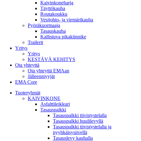
Kaivinkoneharja
Täyttökauha
Routakoukku
Vesijohto- ja viemärikauha
Pyöräkuormaaja
Tasauskauha
Kallistuva pikakiinnike
Trailerit
Yritys
Yritys
KESTÄVÄ KEHITYS
Ota yhteyttä
Ota yhteyttä EMAan
Jälleenmyyjät
EMA Core
Tuoteryhmät
KAIVINKONE
Asfalttileikkuri
Tasauspalkki
Tasauspalkki tiivistystelalla
Tasauspalkki huulilevyllä
Tasauspalkki tiivistystelalla ja
pyyhkäisysiivellä
Tasauslevy kauhalla