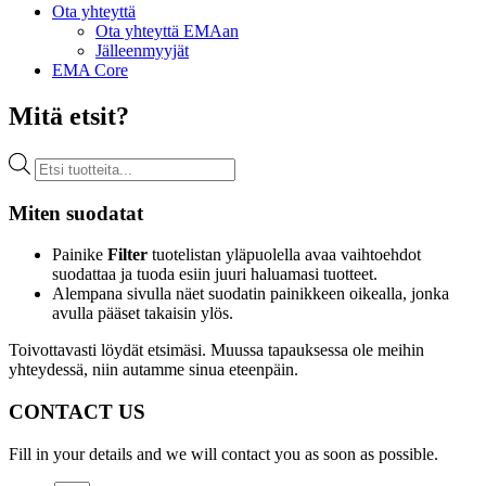
Ota yhteyttä
Ota yhteyttä EMAan
Jälleenmyyjät
EMA Core
Mitä etsit?
Products
search
Miten suodatat
Painike
Filter
tuotelistan yläpuolella avaa vaihtoehdot
suodattaa ja tuoda esiin juuri haluamasi tuotteet.
Alempana sivulla näet suodatin painikkeen oikealla, jonka
avulla pääset takaisin ylös.
Toivottavasti löydät etsimäsi. Muussa tapauksessa ole meihin
yhteydessä, niin autamme sinua eteenpäin.
CONTACT US
Fill in your details and we will contact you as soon as possible.