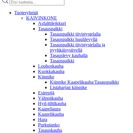
search
Tuoteryhmät
KAIVINKONE
Asfalttileikkuri
Tasauspalkki
Tasauspalkki tiivistystelalla
Tasauspalkki huulilevyllä
Tasauspalkki tiivistystelalla ja
pyyhkäisysiivellä
Tasauslevy kauhalla
Tasauspalkki
Louhoskauha
Kuokkakauha
Kiinnike
Kiinnike Kaapelikauha/Tasauspalkki
Listaharjan kiinnike
Esirepijä
Välppäkauha
Hyd-tilttikauha
Kaapeliaura
Kaapelikauha
Hara
Purkutanko
Tasauskauha