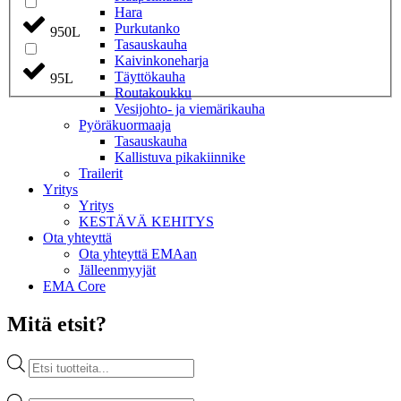
Hara
Purkutanko
950L
Tasauskauha
Kaivinkoneharja
Täyttökauha
95L
Routakoukku
Vesijohto- ja viemärikauha
Pyöräkuormaaja
Tasauskauha
Kallistuva pikakiinnike
Trailerit
Yritys
Yritys
KESTÄVÄ KEHITYS
Ota yhteyttä
Ota yhteyttä EMAan
Jälleenmyyjät
EMA Core
Mitä etsit?
Products
search
Products