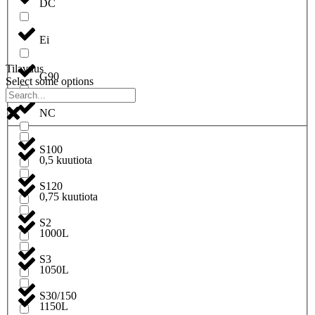
DC
Ei
Tilavuus
G90
Select some options
NC
S100
0,5 kuutiota
S120
0,75 kuutiota
S2
1000L
S3
1050L
S30/150
1150L