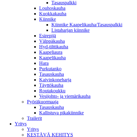
Tasauspalkki
Louhoskauha
Kuokkakauha
Kiinnike
Kiinnike Kaapelikauha/Tasauspalkki
Listaharjan kiinnike
Esirepijä
Välppäkauha
Hyd-tilttikauha
Kaapeliaura
Kaapelikauha
Hara
Purkutanko
Tasauskauha
Kaivinkoneharja
Täyttökauha
Routakoukku
Vesijohto- ja viemärikauha
Pyöräkuormaaja
Tasauskauha
Kallistuva pikakiinnike
Trailerit
Yritys
Yritys
KESTÄVÄ KEHITYS