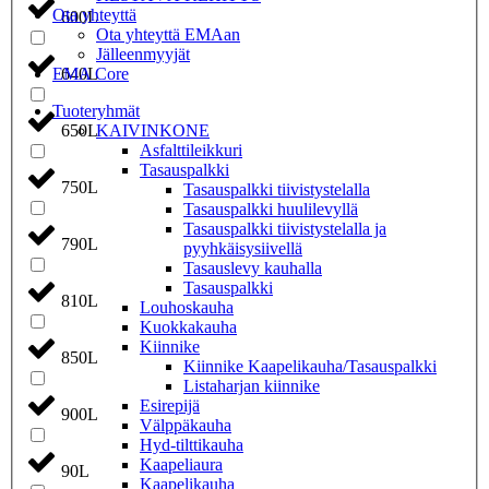
Ota yhteyttä
600L
Ota yhteyttä EMAan
Jälleenmyyjät
640L
EMA Core
Tuoteryhmät
650L
KAIVINKONE
Asfalttileikkuri
Tasauspalkki
750L
Tasauspalkki tiivistystelalla
Tasauspalkki huulilevyllä
Tasauspalkki tiivistystelalla ja
790L
pyyhkäisysiivellä
Tasauslevy kauhalla
Tasauspalkki
810L
Louhoskauha
Kuokkakauha
Kiinnike
850L
Kiinnike Kaapelikauha/Tasauspalkki
Listaharjan kiinnike
Esirepijä
900L
Välppäkauha
Hyd-tilttikauha
Kaapeliaura
90L
Kaapelikauha