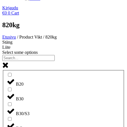
Kirjaudu
€
0
0
Cart
820kg
Etusivu
/ Product Vikt / 820kg
Stäng
Liite
Select some options
B20
B30
B30/S3