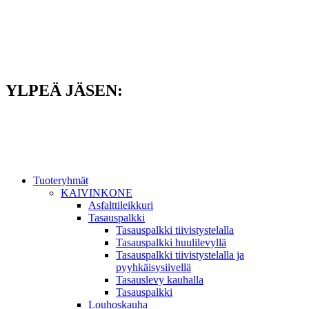
Mene
sisältöön
YLPEÄ JÄSEN:
Tuoteryhmät
KAIVINKONE
Asfalttileikkuri
Tasauspalkki
Tasauspalkki tiivistystelalla
Tasauspalkki huulilevyllä
Tasauspalkki tiivistystelalla ja
pyyhkäisysiivellä
Tasauslevy kauhalla
Tasauspalkki
Louhoskauha