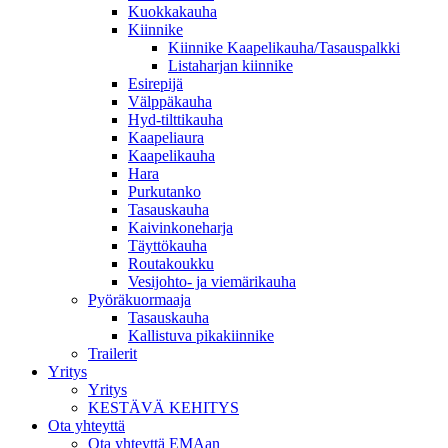
Kuokkakauha
Kiinnike
Kiinnike Kaapelikauha/Tasauspalkki
Listaharjan kiinnike
Esirepijä
Välppäkauha
Hyd-tilttikauha
Kaapeliaura
Kaapelikauha
Hara
Purkutanko
Tasauskauha
Kaivinkoneharja
Täyttökauha
Routakoukku
Vesijohto- ja viemärikauha
Pyöräkuormaaja
Tasauskauha
Kallistuva pikakiinnike
Trailerit
Yritys
Yritys
KESTÄVÄ KEHITYS
Ota yhteyttä
Ota yhteyttä EMAan