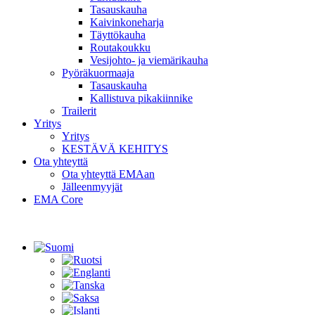
Tasauskauha
Kaivinkoneharja
Täyttökauha
Routakoukku
Vesijohto- ja viemärikauha
Pyöräkuormaaja
Tasauskauha
Kallistuva pikakiinnike
Trailerit
Yritys
Yritys
KESTÄVÄ KEHITYS
Ota yhteyttä
Ota yhteyttä EMAan
Jälleenmyyjät
EMA Core