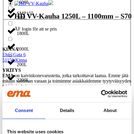
1600L
SMP155
HD VV-Kauha 1250L – 1100mm – S70
165L
ÅF login för att se pris
1800L
2000L
KINNA
Ehns Gata 6
51156 Kinna
200L
YRITYS
EMA
on kaivinkonevarusteita, jotka tarkoittavat laatua. Emme jätä
2200L
mitään sattuman varaan ja toimimme asiakkaidemme tyytyväisyyden
takaamiseksi
240L
OTA YHTEYS
Puh:
+46 20-55 60 00
Sähköposti:
info@emasweden.com
Consent
Details
About
2500L
EMA
Yritys
250L
Privacy
This website uses cookies
Vastuullisuus