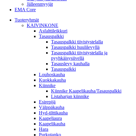
Jälleenmyyjät
EMA Core
Tuoteryhmät
KAIVINKONE
Asfalttileikkuri
Tasauspalkki
Tasauspalkki tiivistystelalla
Tasauspalkki huulilevyllä
Tasauspalkki tiivistystelalla ja
pyyhkäisysiivellä
Tasauslevy kauhalla
Tasauspalkki
Louhoskauha
Kuokkakauha
Kiinnike
Kiinnike Kaapelikauha/Tasauspalkki
Listaharjan kiinnike
Esirepijä
Välppäkauha
Hyd-tilttikauha
Kaapeliaura
Kaapelikauha
Hara
Purkutanko