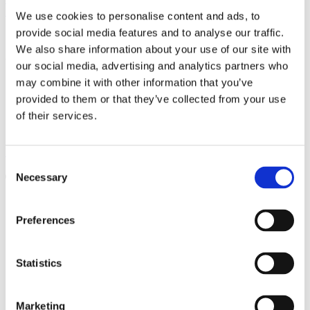
Myynti- ja toimitusehdot
We use cookies to personalise content and ads, to
2800L
provide social media features and to analyse our traffic.
We also share information about your use of our site with
285L
YLPEÄ JÄSEN
our social media, advertising and analytics partners who
may combine it with other information that you’ve
300L
provided to them or that they’ve collected from your use
of their services.
SEURAA MEITÄ:
3200L
Facebook
Instagram
Linkedin
Youtube
320L
Consent
Products
Necessary
Selection
search
335L
Tuoteryhmät
KAIVINKONE
Preferences
Asfalttileikkuri
350L
Tasauspalkki
Tasauspalkki tiivistystelalla
Statistics
Tasauspalkki huulilevyllä
385L
Tasauspalkki tiivistystelalla ja
pyyhkäisysiivellä
Tasauslevy kauhalla
Marketing
4,4 kuutiota