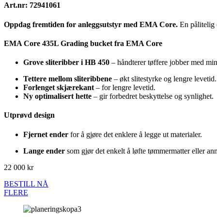
Art.nr: 72941061
Oppdag fremtiden for anleggsutstyr med EMA Core.
En pålitelig
EMA Core 435L Grading bucket fra EMA Core
Grove sliteribber i HB 450
– håndterer tøffere jobber med mind
Tettere mellom sliteribbene
– økt slitestyrke og lengre levetid.
Forlenget skjærekant
– for lengre levetid.
Ny optimalisert hette
– gir forbedret beskyttelse og synlighet.
Utprøvd design
Fjernet ender
for å gjøre det enklere å legge ut materialer.
Lange ender
som gjør det enkelt å løfte tømmermatter eller ann
22 000 kr
BESTILL NÅ
FLERE