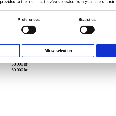
 provided to them or that they’ve collected from your use of their
Preferences
Statistics
i lager
Slutkundspris – fraktfritt
39 900 kr
43 900 kr
26 900 kr
Allow selection
29 900 kr
61 900 kr
38 900 kr
69 900 kr