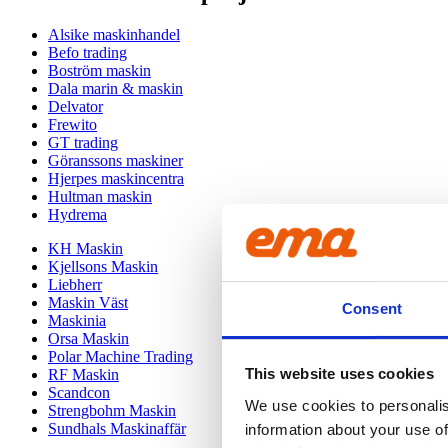
Alsike maskinhandel
Befo trading
Boström maskin
Dala marin & maskin
Delvator
Frewito
GT trading
Göranssons maskiner
Hjerpes maskincentra
Hultman maskin
Hydrema
KH Maskin
Kjellsons Maskin
Liebherr
Maskin Väst
Consent
Maskinia
Orsa Maskin
Polar Machine Trading
This website uses cookies
RF Maskin
Scandcon
We use cookies to personalis
Strengbohm Maskin
Sundhals Maskinaffär
information about your use of