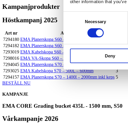
other information that you’ve
Kampanj­produkter
Consent
Höstkampanj 2025
Necessary
Selection
Art nr
Artikel
Antal 
7294180
EMA Planerskopa S60 – 650l – 1500mm inkl keps
5
7294182
EMA Planerskopa S60 – 750l – 1700mm inkl keps
4
7293019
EMA Kabelskopa S60 – 350L – 520mm
11
Deny
7298016
EMA VA-Skopa S60 – 650L – 800mm
1
7294045
EMA Planerskopa S70 – 1200l – 1800mm inkl keps
1
7293025
EMA Kabelskopa S70 – 500L – 600mm
3
7294157
EMA Planerskopa S70 – 1400l – 2000mm inkl keps
5
BESTÄLL NU
KAMPANJE
EMA CORE Grading bucket 435L - 1500 mm, S50
Vårkampanje 2026