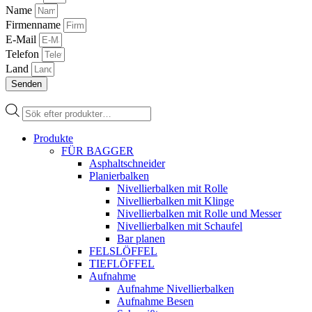
Name
Firmenname
E-Mail
Telefon
Land
Senden
Products
search
Produkte
FÜR BAGGER
Asphaltschneider
Planierbalken
Nivellierbalken mit Rolle
Nivellierbalken mit Klinge
Nivellierbalken mit Rolle und Messer
Nivellierbalken mit Schaufel
Bar planen
FELSLÖFFEL
TIEFLÖFFEL
Aufnahme
Aufnahme Nivellierbalken
Aufnahme Besen