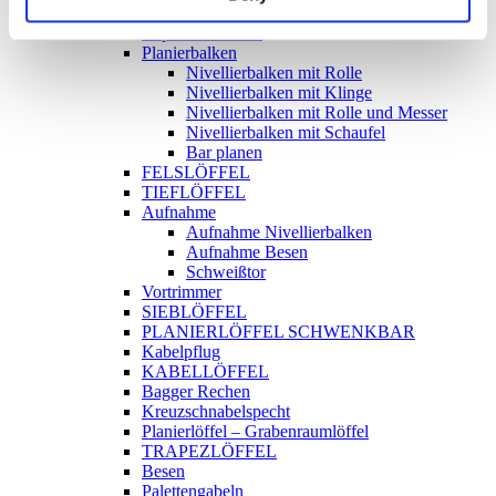
FÜR BAGGER
Asphaltschneider
Planierbalken
Nivellierbalken mit Rolle
Nivellierbalken mit Klinge
Nivellierbalken mit Rolle und Messer
Nivellierbalken mit Schaufel
Bar planen
FELSLÖFFEL
TIEFLÖFFEL
Aufnahme
Aufnahme Nivellierbalken
Aufnahme Besen
Schweißtor
Vortrimmer
SIEBLÖFFEL
PLANIERLÖFFEL SCHWENKBAR
Kabelpflug
KABELLÖFFEL
Bagger Rechen
Kreuzschnabelspecht
Planierlöffel – Grabenraumlöffel
TRAPEZLÖFFEL
Besen
Palettengabeln