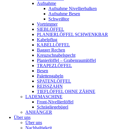
Aufnahme
Aufnahme Nivellierbalken
Aufnahme Besen
Schweißtor
Vortrimmer
SIEBLÖFFEL
PLANIERLÖFFEL SCHWENKBAR
Kabelpflug
KABELLÖFFEL
Bagger Rechen
Kreuzschnabelspecht
Planierlöffel – Grabenraumlöffel
TRAPEZLÖFFEL
Besen
Palettengabeln
SPATENLÖFFEL
REISSZAHN
TIEFLÖFFEL OHNE ZÄHNE
LADEMASCHINE
Front-Nivellierlöffel
Schrägliegebügel
ANHÄNGER
Über uns
Über uns
Nachhaltigkeit