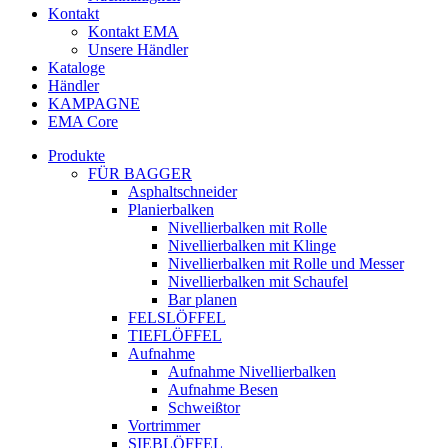
Kontakt
Kontakt EMA
Unsere Händler
Kataloge
Händler
KAMPAGNE
EMA Core
Produkte
FÜR BAGGER
Asphaltschneider
Planierbalken
Nivellierbalken mit Rolle
Nivellierbalken mit Klinge
Nivellierbalken mit Rolle und Messer
Nivellierbalken mit Schaufel
Bar planen
FELSLÖFFEL
TIEFLÖFFEL
Aufnahme
Aufnahme Nivellierbalken
Aufnahme Besen
Schweißtor
Vortrimmer
SIEBLÖFFEL