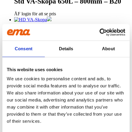
Std VA-Skopa 650L – 800mm – B20
ÅF login för att se pris
HD VA-Skopa 1050L – 1000mm – S70
ÅF login för att se pris
Consent
Details
About
HD VA-Skopa 750L – 900mm – S60
This website uses cookies
ÅF login för att se pris
We use cookies to personalise content and ads, to
EMA INTERNATIONAL
provide social media features and to analyse our traffic.
Granhøjvej 8
We also share information about your use of our site with
8600 Silkeborg
our social media, advertising and analytics partners who
Denmark
may combine it with other information that you’ve
ÜBER UNS
provided to them or that they’ve collected from your use
EMA ist ein Baggerzubehörhersteller, der Qualität ausstrahlt. Wir
of their services.
überlassen nichts dem Zufall und die Zufriedenheit unserer Kunden
ist unser Antrieb.