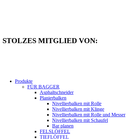
Zum
Inhalt
springen
STOLZES MITGLIED VON:
Produkte
FÜR BAGGER
Asphaltschneider
Planierbalken
Nivellierbalken mit Rolle
Nivellierbalken mit Klinge
Nivellierbalken mit Rolle und Messer
Nivellierbalken mit Schaufel
Bar planen
FELSLÖFFEL
TIEFLÖFFEL