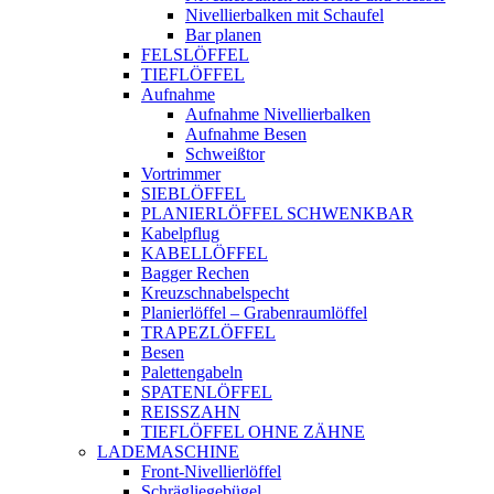
Nivellierbalken mit Schaufel
Bar planen
FELSLÖFFEL
TIEFLÖFFEL
Aufnahme
Aufnahme Nivellierbalken
Aufnahme Besen
Schweißtor
Vortrimmer
SIEBLÖFFEL
PLANIERLÖFFEL SCHWENKBAR
Kabelpflug
KABELLÖFFEL
Bagger Rechen
Kreuzschnabelspecht
Planierlöffel – Grabenraumlöffel
TRAPEZLÖFFEL
Besen
Palettengabeln
SPATENLÖFFEL
REISSZAHN
TIEFLÖFFEL OHNE ZÄHNE
LADEMASCHINE
Front-Nivellierlöffel
Schrägliegebügel