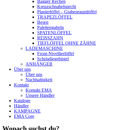
Bagger Rechen
Kreuzschnabelspecht
Planierlöffel – Grabenraumlöffel
TRAPEZLÖFFEL
Besen
Palettengabeln
SPATENLÖFFEL
REISSZAHN
TIEFLÖFFEL OHNE ZÄHNE
LADEMASCHINE
Front-Nivellierlöffel
Schrägliegebügel
ANHÄNGER
Über uns
Über uns
Nachhaltigkeit
Kontakt
Kontakt EMA
Unsere Händler
Kataloge
Händler
KAMPAGNE
EMA Core
Wonach suchst du?