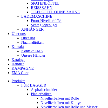
SPATENLÖFFEL
REISSZAHN
TIEFLÖFFEL OHNE ZÄHNE
LADEMASCHINE
Front-Nivellierlöffel
Schrägliegebügel
ANHÄNGER
Über uns
Über uns
Nachhaltigkeit
Kontakt
Kontakt EMA
Unsere Händler
Kataloge
Händler
KAMPAGNE
EMA Core
Produkte
FÜR BAGGER
Asphaltschneider
Planierbalken
Nivellierbalken mit Rolle
Nivellierbalken mit Klinge
Nivellierbalken mit Rolle und Messer