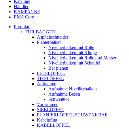
Kataloge
Händler
KAMPAGNE
EMA Core
Produkte
FÜR BAGGER
Asphaltschneider
Planierbalken
Nivellierbalken mit Rolle
Nivellierbalken mit Klinge
Nivellierbalken mit Rolle und Messer
Nivellierbalken mit Schaufel
Bar planen
FELSLÖFFEL
TIEFLÖFFEL
Aufnahme
Aufnahme Nivellierbalken
Aufnahme Besen
Schweißtor
Vortrimmer
SIEBLÖFFEL
PLANIERLÖFFEL SCHWENKBAR
Kabelpflug
KABELLÖFFEL