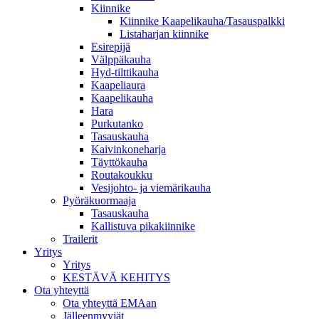
Kiinnike
Kiinnike Kaapelikauha/Tasauspalkki
Listaharjan kiinnike
Esirepijä
Välppäkauha
Hyd-tilttikauha
Kaapeliaura
Kaapelikauha
Hara
Purkutanko
Tasauskauha
Kaivinkoneharja
Täyttökauha
Routakoukku
Vesijohto- ja viemärikauha
Pyöräkuormaaja
Tasauskauha
Kallistuva pikakiinnike
Trailerit
Yritys
Yritys
KESTÄVÄ KEHITYS
Ota yhteyttä
Ota yhteyttä EMAan
Jälleenmyyjät