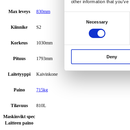
other information that you’ve
Max leveys
830mm
Consent
Necessary
Selection
Kiinnike
S2
Korkeus
1030mm
Deny
Pituus
1793mm
Laitetyyppi
Kaivinkone
Paino
715kg
Tilavuus
810L
Maskinvikt spec
Laitteen paino