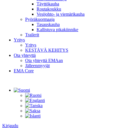
Täyttökauha
Routakoukku
Vesijohto- ja viemärikauha
Pyöräkuormaaja
Tasauskauha
Kallistuva pikakiinnike
Trailerit
Yritys
Yritys
KESTÄVÄ KEHITYS
Ota yhteyttä
Ota yhteyttä EMAan
Jälleenmyyjät
EMA Core
Kirjaudu