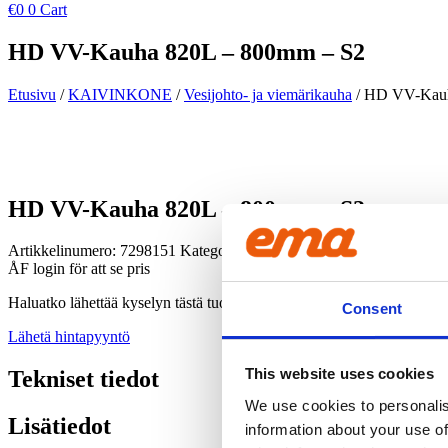
€
0
0
Cart
HD VV-Kauha 820L – 800mm – S2
Etusivu
/
KAIVINKONE
/
Vesijohto- ja viemärikauha
/ HD VV-Kauh
HD VV-Kauha 820L – 800mm – S2
Artikkelinumero:
7298151
Kategoria:
Vesijohto- ja viemärikauha
ÅF login för att se pris
Haluatko lähettää kyselyn tästä tuotteesta?
Consent
Lähetä hintapyyntö
This website uses cookies
Tekniset tiedot
We use cookies to personalis
Lisätiedot
information about your use of