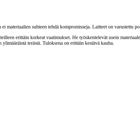
 materiaalien suhteen tehdä kompromisseja. Laitteet on varustettu poh
teilleen erittäin korkeat vaatimukset. He työskentelevät usein materiaal
ylimääräistä terästä. Tuloksena on erittäin kestävä kauha.