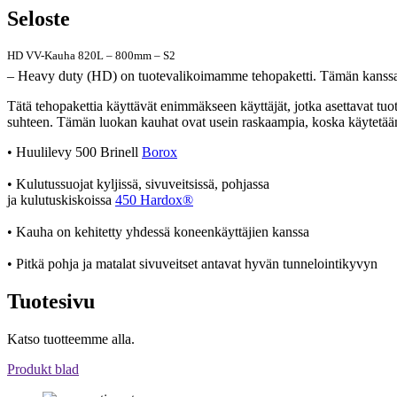
Seloste
HD VV-Kauha 820L – 800mm – S2
– Heavy duty (HD) on tuotevalikoimamme tehopaketti. Tämän kanssa ei
Tätä tehopakettia käyttävät enimmäkseen käyttäjät, jotka asettavat tuot
suhteen. Tämän luokan kauhat ovat usein raskaampia, koska käytetään 
• Huulilevy 500 Brinell
Borox
• Kulutussuojat kyljissä, sivuveitsissä, pohjassa
ja kulutuskiskoissa
450 Hardox®
• Kauha on kehitetty yhdessä koneenkäyttäjien kanssa
• Pitkä pohja ja matalat sivuveitset antavat hyvän tunnelointikyvyn
Tuotesivu
Katso tuotteemme alla.
Produkt blad