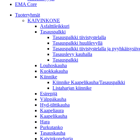
EMA Core
Tuoteryhmät
KAIVINKONE
Asfalttileikkuri
Tasauspalkki
Tasauspalkki tiivistystelalla
Tasauspalkki huulilevyllä
Tasauspalkki tiivistystelalla ja pyyhkäisysiiv
Tasauslevy kauhalla
Tasauspalkki
Louhoskauha
Kuokkakauha
Kiinnike
Kiinnike Kaapelikauha/Tasauspalkki
Listaharjan kiinnike
Esirepijä
Välppäkauha
Hyd-tilttikauha
Kaapeliaura
Kaapelikauha
Hara
Purkutanko
Tasauskauha
Kaivinkoneharja