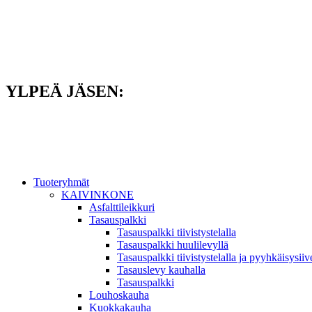
Mene
sisältöön
YLPEÄ JÄSEN:
Tuoteryhmät
KAIVINKONE
Asfalttileikkuri
Tasauspalkki
Tasauspalkki tiivistystelalla
Tasauspalkki huulilevyllä
Tasauspalkki tiivistystelalla ja pyyhkäisysiiv
Tasauslevy kauhalla
Tasauspalkki
Louhoskauha
Kuokkakauha