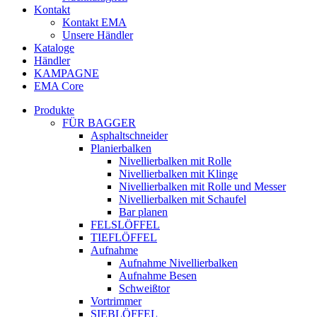
Kontakt
Kontakt EMA
Unsere Händler
Kataloge
Händler
KAMPAGNE
EMA Core
Produkte
FÜR BAGGER
Asphaltschneider
Planierbalken
Nivellierbalken mit Rolle
Nivellierbalken mit Klinge
Nivellierbalken mit Rolle und Messer
Nivellierbalken mit Schaufel
Bar planen
FELSLÖFFEL
TIEFLÖFFEL
Aufnahme
Aufnahme Nivellierbalken
Aufnahme Besen
Schweißtor
Vortrimmer
SIEBLÖFFEL