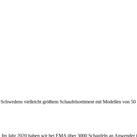
t Schwedens vielleicht größtem Schaufelsortiment mit Modellen von 50 
 Im Jahr 2020 haben wir bei EMA über 3000 Schaufeln an Anwender i