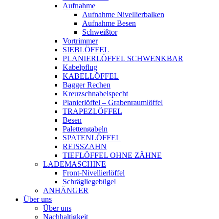
Aufnahme
Aufnahme Nivellierbalken
Aufnahme Besen
Schweißtor
Vortrimmer
SIEBLÖFFEL
PLANIERLÖFFEL SCHWENKBAR
Kabelpflug
KABELLÖFFEL
Bagger Rechen
Kreuzschnabelspecht
Planierlöffel – Grabenraumlöffel
TRAPEZLÖFFEL
Besen
Palettengabeln
SPATENLÖFFEL
REISSZAHN
TIEFLÖFFEL OHNE ZÄHNE
LADEMASCHINE
Front-Nivellierlöffel
Schrägliegebügel
ANHÄNGER
Über uns
Über uns
Nachhaltigkeit