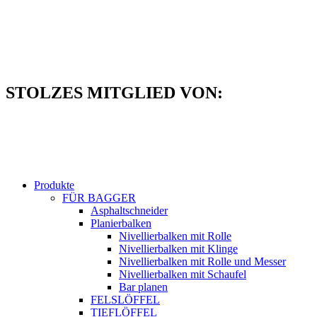
Zum
Inhalt
springen
STOLZES MITGLIED VON:
Produkte
FÜR BAGGER
Asphaltschneider
Planierbalken
Nivellierbalken mit Rolle
Nivellierbalken mit Klinge
Nivellierbalken mit Rolle und Messer
Nivellierbalken mit Schaufel
Bar planen
FELSLÖFFEL
TIEFLÖFFEL