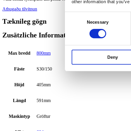
other information that you’ve
Athugaðu tilvitnun
Consent
Tæknileg gögn
Necessary
Selection
Zusätzliche Informationen
Max bredd
800mm
Deny
Fäste
S30/150
Höjd
405mm
Längd
591mm
Maskintyp
Gröftur