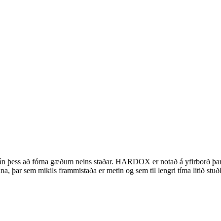
 þess að fórna gæðum neins staðar. HARDOX er notað á yfirborð þar sem
a, þar sem mikils frammistaða er metin og sem til lengri tíma litið stuðl