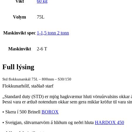
Vikt
60 kg
Volym
75L
Maskinvikt spec
1-1,5 tonn 2 tonn
Maskinvikt
2-6 T
Full lýsing
Std flokkunarskál 75L – 800mm – S30/150
Flokkunarhólf, staðlað starf
„Standard duty (STD) er mjög hagkvæmur hluti vöruúrvalsins okkar án
Þessi vara er ætluð notendum okkar sem gera miklar kröfur til vara sinn
• Skera í 500 Brinell
BOROX
• Sveigjan, slitvarnarvörn á hliðum og neðri hluta
HARDOX 450