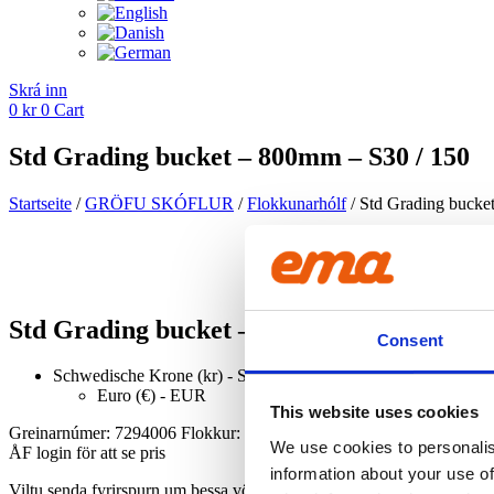
Skrá inn
0
kr
0
Cart
Std Grading bucket – 800mm – S30 / 150
Startseite
/
GRÖFU SKÓFLUR
/
Flokkunarhólf
/ Std Grading bucke
Std Grading bucket – 800mm – S30 / 150
Consent
Schwedische Krone (kr) - SEK
Euro (€) - EUR
This website uses cookies
Greinarnúmer:
7294006
Flokkur:
Flokkunarhólf
We use cookies to personalis
ÅF login för att se pris
information about your use of
Viltu senda fyrirspurn um þessa vöru?