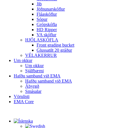
Jib
Jöfnunarskóflur
Fláaskóflur
Sópur
Grópskófla
HD Ripper
VA skóflur
HJÓLASKÓFLA
Front grading bucket
Glussatilt 20 gráður
VÉLAKERRUR
Um okkur
Um okkur
Sjálfbærni
Hafðu samband við EMA
Hafðu samband við EMA
Ábyrgð
Smásalar
Vörulisti
EMA Core