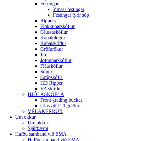
Festingar
Ýmsar festingar
Festingar fyrir sóp
Rippers
Flokkunarskóflur
Glussaskóflur
Kapalplógur
Kabalskóflur
Gröfurökur
Jib
Jöfnunarskóflur
Fláaskóflur
Sópur
Grópskófla
HD Ripper
VA skóflur
HJÓLASKÓFLA
Front grading bucket
Glussatilt 20 gráður
VÉLAKERRUR
Um okkur
Um okkur
Sjálfbærni
Hafðu samband við EMA
Hafðu samband við EMA