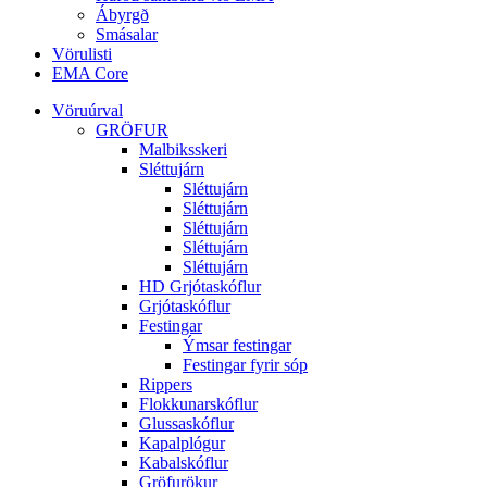
Ábyrgð
Smásalar
Vörulisti
EMA Core
Vöruúrval
GRÖFUR
Malbiksskeri
Sléttujárn
Sléttujárn
Sléttujárn
Sléttujárn
Sléttujárn
Sléttujárn
HD Grjótaskóflur
Grjótaskóflur
Festingar
Ýmsar festingar
Festingar fyrir sóp
Rippers
Flokkunarskóflur
Glussaskóflur
Kapalplógur
Kabalskóflur
Gröfurökur