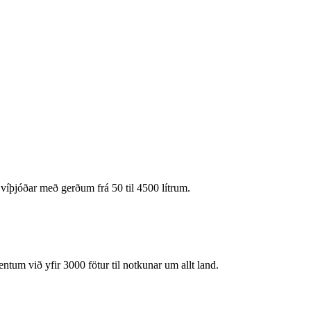
Svíþjóðar með gerðum frá 50 til 4500 lítrum.
tum við yfir 3000 fötur til notkunar um allt land.