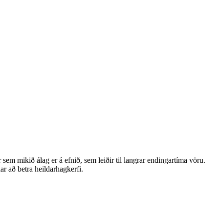
 mikið álag er á efnið, sem leiðir til langrar endingartíma vöru.
ar að betra heildarhagkerfi.