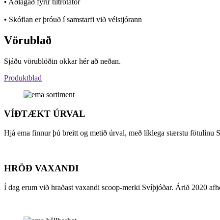
• Aðlagað fyrir tiltrotator
• Skóflan er þróuð í samstarfi við vélstjórann
Vörublað
Sjáðu vörublöðin okkar hér að neðan.
Produktblad
VÍÐTÆKT ÚRVAL
Hjá ema finnur þú breitt og metið úrval, með líklega stærstu fötulínu 
HRÖÐ VAXANDI
Í dag erum við hraðast vaxandi scoop-merki Svíþjóðar. Árið 2020 afhen