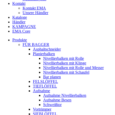
Kontakt
Kontakt EMA
Unsere Händler
Kataloge
Händler
KAMPAGNE
EMA Core
Produkte
FÜR BAGGER
Asphaltschneider
Planierbalken
Nivellierbalken mit Rolle
Nivellierbalken mit Klinge
Nivellierbalken mit Rolle und Messer
Nivellierbalken mit Schaufel
Bar planen
FELSLÖFFEL
TIEFLÖFFEL
Aufnahme
Aufnahme Nivellierbalken
Aufnahme Besen
Schweißtor
Vortrimmer
SIEBLÖFFEL