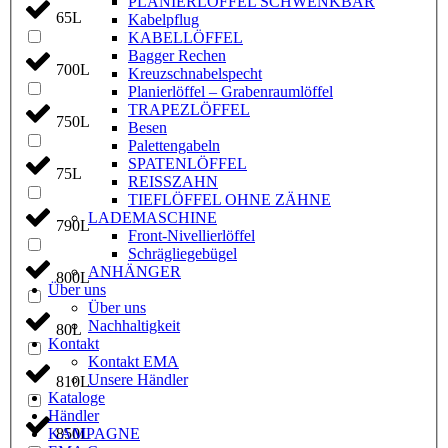
PLANIERLÖFFEL SCHWENKBAR
65L
Kabelpflug
KABELLÖFFEL
Bagger Rechen
700L
Kreuzschnabelspecht
Planierlöffel – Grabenraumlöffel
TRAPEZLÖFFEL
750L
Besen
Palettengabeln
SPATENLÖFFEL
75L
REISSZAHN
TIEFLÖFFEL OHNE ZÄHNE
LADEMASCHINE
790L
Front-Nivellierlöffel
Schrägliegebügel
ANHÄNGER
800L
Über uns
Über uns
Nachhaltigkeit
80L
Kontakt
Kontakt EMA
Unsere Händler
810L
Kataloge
Händler
KAMPAGNE
850L