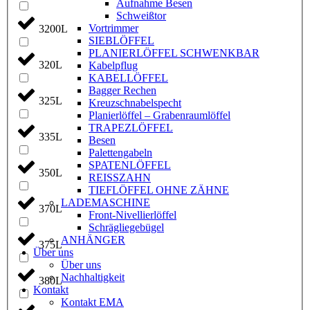
Aufnahme Besen
Schweißtor
Vortrimmer
3200L
SIEBLÖFFEL
PLANIERLÖFFEL SCHWENKBAR
320L
Kabelpflug
KABELLÖFFEL
Bagger Rechen
325L
Kreuzschnabelspecht
Planierlöffel – Grabenraumlöffel
TRAPEZLÖFFEL
335L
Besen
Palettengabeln
SPATENLÖFFEL
350L
REISSZAHN
TIEFLÖFFEL OHNE ZÄHNE
LADEMASCHINE
370L
Front-Nivellierlöffel
Schrägliegebügel
ANHÄNGER
375L
Über uns
Über uns
Nachhaltigkeit
380L
Kontakt
Kontakt EMA