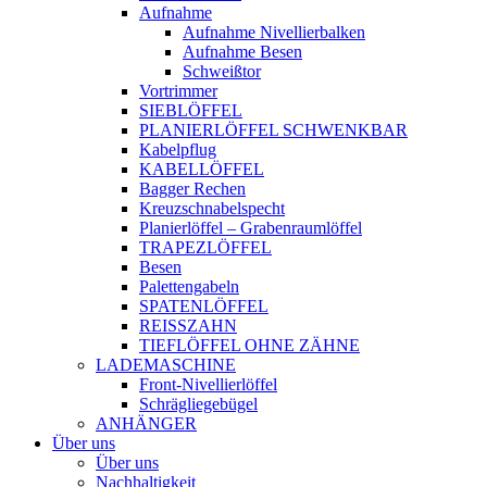
Aufnahme
Aufnahme Nivellierbalken
Aufnahme Besen
Schweißtor
Vortrimmer
SIEBLÖFFEL
PLANIERLÖFFEL SCHWENKBAR
Kabelpflug
KABELLÖFFEL
Bagger Rechen
Kreuzschnabelspecht
Planierlöffel – Grabenraumlöffel
TRAPEZLÖFFEL
Besen
Palettengabeln
SPATENLÖFFEL
REISSZAHN
TIEFLÖFFEL OHNE ZÄHNE
LADEMASCHINE
Front-Nivellierlöffel
Schrägliegebügel
ANHÄNGER
Über uns
Über uns
Nachhaltigkeit