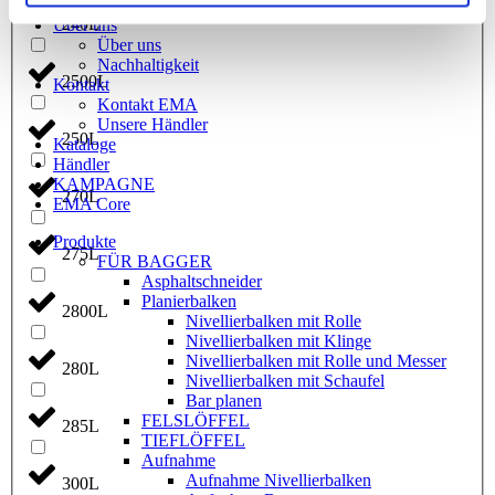
ANHÄNGER
240L
Über uns
Über uns
Nachhaltigkeit
2500L
Kontakt
Kontakt EMA
Unsere Händler
250L
Kataloge
Händler
KAMPAGNE
270L
EMA Core
Produkte
275L
FÜR BAGGER
Asphaltschneider
Planierbalken
2800L
Nivellierbalken mit Rolle
Nivellierbalken mit Klinge
Nivellierbalken mit Rolle und Messer
280L
Nivellierbalken mit Schaufel
Bar planen
FELSLÖFFEL
285L
TIEFLÖFFEL
Aufnahme
Aufnahme Nivellierbalken
300L