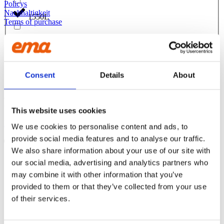
Policys
Nachhaltigkeit
1550L
Terms of purchase
155L
STOLZES MITGLIED VON
1600L
Consent
Details
About
160L
FOLGEN SIE UNS
This website uses cookies
165L
Facebook
Instagram
Linkedin
Youtube
We use cookies to personalise content and ads, to
provide social media features and to analyse our traffic.
Products
1700L
search
We also share information about your use of our site with
our social media, advertising and analytics partners who
Produkte
FÜR BAGGER
1750L
may combine it with other information that you’ve
Asphaltschneider
provided to them or that they’ve collected from your use
Planierbalken
of their services.
Nivellierbalken mit Rolle
175L
Nivellierbalken mit Klinge
Nivellierbalken mit Rolle und Messer