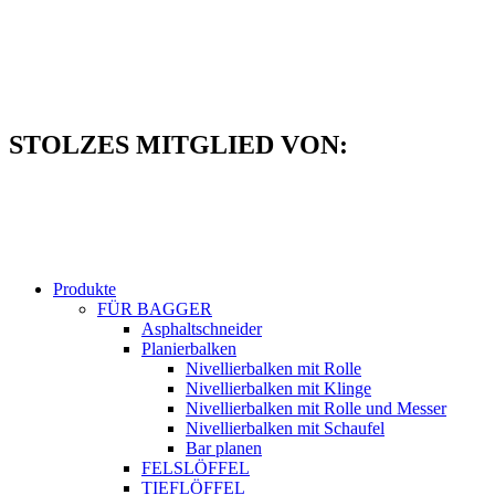
Zum
Inhalt
springen
STOLZES MITGLIED VON:
Produkte
FÜR BAGGER
Asphaltschneider
Planierbalken
Nivellierbalken mit Rolle
Nivellierbalken mit Klinge
Nivellierbalken mit Rolle und Messer
Nivellierbalken mit Schaufel
Bar planen
FELSLÖFFEL
TIEFLÖFFEL