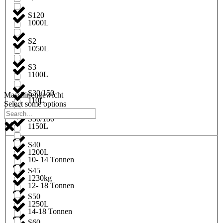
S120
1000L
S2
1050L
S3
1100L
S30/150
Maschinengewicht
110L
Select some options
S30/180
1150L
S40
1200L
10- 14 Tonnen
S45
1230kg
12- 18 Tonnen
S50
1250L
14-18 Tonnen
S60