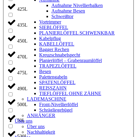
Aufnahme Nivellierbalken
425L
Aufnahme Besen
Schweißtor
Vortrimmer
435L
SIEBLÖFFEL
PLANIERLÖFFEL SCHWENKBAR
Kabelpflug
450L
KABELLÖFFEL
Bagger Rechen
Kreuzschnabelspecht
470L
Planierlöffel – Grabenraumlöffel
TRAPEZLÖFFEL
Besen
475L
Palettengabeln
SPATENLÖFFEL
REISSZAHN
490L
TIEFLÖFFEL OHNE ZÄHNE
LADEMASCHINE
Front-Nivellierlöffel
500L
Schrägliegebügel
ANHÄNGER
50L
Über uns
Über uns
Nachhaltigkeit
530L