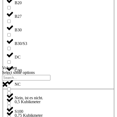
B20
B27
B30
B30/S3
DC
Volumen
G90
Select some options
NC
Nein, ist es nicht.
0,5 Kubikmeter
S100
0,75 Kubikmeter