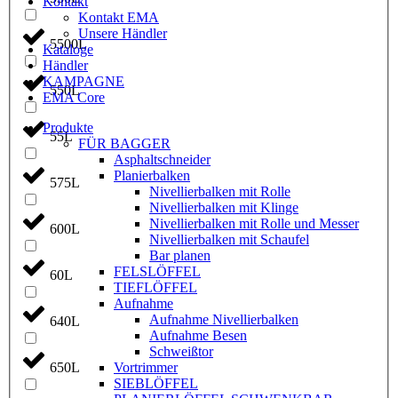
Kontakt
Kontakt EMA
Unsere Händler
5500L
Kataloge
Händler
KAMPAGNE
550L
EMA Core
Produkte
55L
FÜR BAGGER
Asphaltschneider
Planierbalken
575L
Nivellierbalken mit Rolle
Nivellierbalken mit Klinge
Nivellierbalken mit Rolle und Messer
600L
Nivellierbalken mit Schaufel
Bar planen
FELSLÖFFEL
60L
TIEFLÖFFEL
Aufnahme
Aufnahme Nivellierbalken
640L
Aufnahme Besen
Schweißtor
Vortrimmer
650L
SIEBLÖFFEL