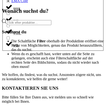
EMA Core
900L
Wonach suchst du?
Products
90L
search
So filterst du
950L
Die Schaltfläche
Filter
oberhalb der Produktliste eröffnet eine
Reihe von Möglichkeiten, genau das Produkt herauszufiltern,
95L
das du suchst.
Wenn du es geschafft hast, weiter unten auf die Seite zu
gelangen, erscheint auch eine Filterschaltfläche auf der
rechten Seite des Bildschirms, sodass du nicht wieder nach
oben musst!
Wir hoffen, du findest, was du suchst. Ansonsten zögere nicht, uns
zu kontaktieren, wir helfen dir gerne weiter!
KONTAKTIEREN SIE UNS
Bitte füllen Sie Ihre Daten aus, wir melden uns so schnell wie
möglich bei Ihnen.