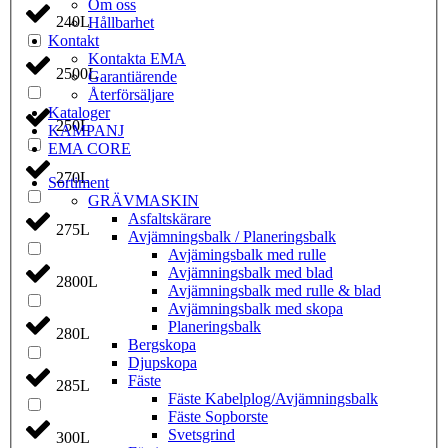
Om oss
240L
Hållbarhet
Kontakt
Kontakta EMA
2500L
Garantiärende
Återförsäljare
Kataloger
250L
KAMPANJ
EMA CORE
270L
Sortiment
GRÄV­MASKIN
Asfalt­skärare
275L
Avjämnings­balk / Planeringsbalk
Avjämingsbalk med rulle
Avjämningsbalk med blad
2800L
Avjämningsbalk med rulle & blad
Avjämningsbalk med skopa
Planerings­balk
280L
Berg­skopa
Djup­skopa
Fäste
285L
Fäste Kabel­­plog/­Avjämnings­­balk
Fäste Sop­borste
Svets­grind
300L