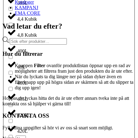
Kataloger
385L
KAMPANJ
EMA CORE
4,4 Kubik
Vad letar du efter?
4,8 Kubik
Produktsökning
400L
Hur du filtrerar
Knappen
Filter
ovanför produktlistan öppnar upp en rad av
40L
möjligheter att filtrera fram just den produkten du är ute efter.
När du lyckats ta dig längre ner på sidan dyker även en
filterknapp upp på högra sidan av skärmen så att du slipper ta
410L
dig upp igen!
Hoppas du lyckas hitta det du är ute efterr annars tveka inte på att
415L
kontakta oss så hjälper vi gärna till!
KONTAKTA OSS
4200L
Fyll i dina uppgifter så hör vi av oss så snart som möjligt.
420L