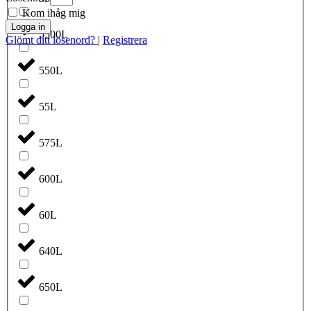
Kom ihåg mig
Logga in
5500L
Glömt ditt lösenord?
|
Registrera
550L
55L
575L
600L
60L
640L
650L