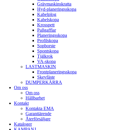
Gräv­maskins­kratta
Hyd­-planerings­skopa
Kabel­plog
Kabel­skopa
Kros­spett
Pallgafflar
Planerings­skopa
Profil­skopa
Sop­borste
Spont­skopa
Tjäl­krok
VA­-skopa
LAST­MASKIN
Front­planerings­skopa
Skev­fäste
DUMPER­KÄRRA
Om oss
Om oss
Hållbarhet
Kontakt
Kontakta EMA
Garantiärende
Återförsäljare
Kataloger
KAMPANJ