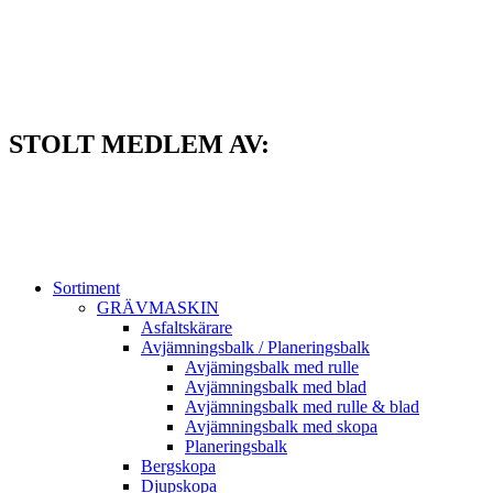
Hoppa
till
innehåll
STOLT MEDLEM AV:
Sortiment
GRÄV­MASKIN
Asfalt­skärare
Avjämnings­balk / Planeringsbalk
Avjämingsbalk med rulle
Avjämningsbalk med blad
Avjämningsbalk med rulle & blad
Avjämningsbalk med skopa
Planerings­balk
Berg­skopa
Djup­skopa