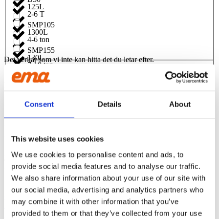
125L
2-6 T
SMP105
1300L
4-6 ton
SMP155
130L
Det verkar som vi inte kan hitta det du letar efter.
7-10 ton
1350L
KINNA
6-10 T
Ehns Gata 6
51156 Kinna
Consent
Details
About
1400L
10- 14 ton
OM OSS
EMA
är grävmaskinstillbehör som andas kvalitet. Vi lämnar inget åt
140L
slumpen och drivs av våra kunders nöjdhet
This website uses cookies
10-18 T
KONTAKTA OSS
We use cookies to personalise content and ads, to
145L
Tel:
020-55 60 00
provide social media features and to analyse our traffic.
12- 18 ton
E-post:
info@emasweden.com
We also share information about your use of our site with
1500L
EMA
our social media, advertising and analytics partners who
14-18 ton
Om oss
may combine it with other information that you’ve
Policys
150L
provided to them or that they’ve collected from your use
Hållbarhet
18- 25 ton