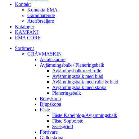
Kontakt
Kontakta EMA
Garantiärende
Återförsäljare
Kataloger
KAMPANJ
EMA CORE
Sortiment
GRÄV­MASKIN
Asfalt­skärare
Avjämnings­balk / Planeringsbalk
Avjämingsbalk med rulle
Avjämningsbalk med blad
Avjämningsbalk med rulle & blad
Avjämningsbalk med skopa
Planerings­balk
Berg­skopa
Djup­skopa
Fäste
Fäste Kabel­­plog/­Avjämnings­­balk
Fäste Sop­borste
Svets­grind
Förrivare
Galler­skopa