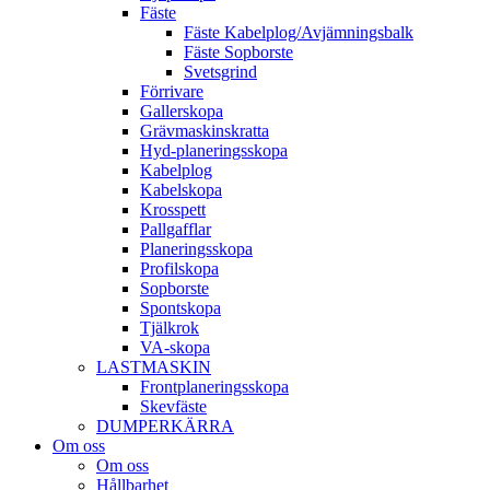
Fäste
Fäste Kabel­­plog/­Avjämnings­­balk
Fäste Sop­borste
Svets­grind
Förrivare
Galler­skopa
Gräv­maskins­kratta
Hyd­-planerings­skopa
Kabel­plog
Kabel­skopa
Kros­spett
Pallgafflar
Planerings­skopa
Profil­skopa
Sop­borste
Spont­skopa
Tjäl­krok
VA­-skopa
LAST­MASKIN
Front­planerings­skopa
Skev­fäste
DUMPER­KÄRRA
Om oss
Om oss
Hållbarhet