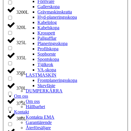
Förrivare
Galler­skopa
Gräv­maskins­kratta
3200L
Hyd­-planerings­skopa
Kabel­plog
320L
Kabel­skopa
Kros­spett
Pallgafflar
325L
Planerings­skopa
Profil­skopa
Sop­borste
335L
Spont­skopa
Tjäl­krok
VA­-skopa
350L
LAST­MASKIN
Front­planerings­skopa
Skev­fäste
370L
DUMPER­KÄRRA
Om oss
Om oss
375L
Hållbarhet
Kontakt
Kontakta EMA
380L
Garantiärende
Återförsäljare