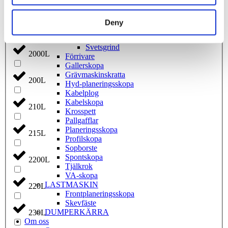
1800L
Berg­skopa
Djup­skopa
Fäste
Deny
190L
Fäste Kabel­­plog/­Avjämnings­­balk
Fäste Sop­borste
Svets­grind
2000L
Förrivare
Galler­skopa
Gräv­maskins­kratta
200L
Hyd­-planerings­skopa
Kabel­plog
Kabel­skopa
210L
Kros­spett
Pallgafflar
Planerings­skopa
215L
Profil­skopa
Sop­borste
Spont­skopa
2200L
Tjäl­krok
VA­-skopa
LAST­MASKIN
220L
Front­planerings­skopa
Skev­fäste
DUMPER­KÄRRA
230L
Om oss