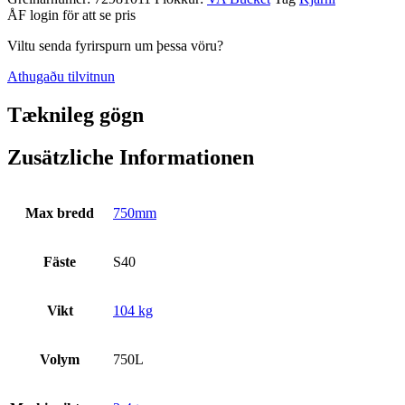
ÅF login för att se pris
Viltu senda fyrirspurn um þessa vöru?
Athugaðu tilvitnun
Tæknileg gögn
Zusätzliche Informationen
Max bredd
750mm
Fäste
S40
Vikt
104 kg
Volym
750L