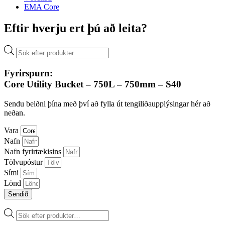
EMA Core
Eftir hverju ert þú að leita?
Products
search
Fyrirspurn:
Core Utility Bucket – 750L – 750mm – S40
Sendu beiðni þína með því að fylla út tengiliðaupplýsingar hér að
neðan.
Vara
Nafn
Nafn fyrirtækisins
Tölvupóstur
Sími
Lönd
Sendið
Products
search