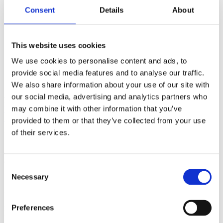
Consent
Details
About
ÅF login för att se pris
This website uses cookies
Core VA skóflan – 1250L – 1200mm –
S70
We use cookies to personalise content and ads, to
provide social media features and to analyse our traffic.
ÅF login för att se pris
We also share information about your use of our site with
our social media, advertising and analytics partners who
KINNA
may combine it with other information that you’ve
Ehns Gata 6
51156 Kinna
provided to them or that they’ve collected from your use
of their services.
UM OKKUR
EMA
býr til útbúnað fyrir gröfur sem anda gæðum. Við látum
ekkert eftir tilviljun og erum knúin áfram af ánægju viðskiptavina
okkar í Scandinavíu.
Consent
Necessary
HAFÐU SAMBAND
Selection
Vélavit
Sími: 5272600
Preferences
Netfang:
h
inrik@velavit.is