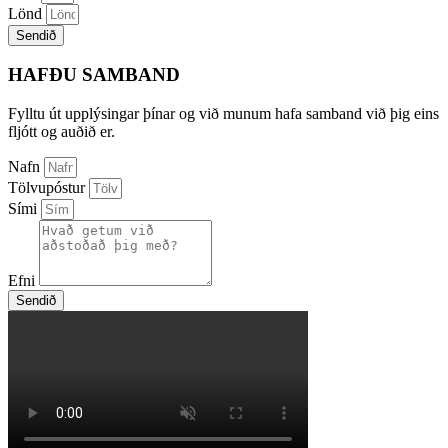
Lönd
Sendið
HAFÐU SAMBAND
Fylltu út upplýsingar þínar og við munum hafa samband við þig eins
fljótt og auðið er.
Nafn
Tölvupóstur
Sími
Efni
Sendið