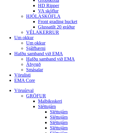
Grópskófla
HD Ripper
VA skóflur
HJÓLASKÓFLA
Front grading bucket
Glussatilt 20 gráður
VÉLAKERRUR
Um okkur
Um okkur
Sjálfbærni
Hafðu samband við EMA
Hafðu samband við EMA
Ábyrgð
Smásalar
Vörulisti
EMA Core
Vöruúrval
GRÖFUR
Malbiksskeri
Sléttujárn
Sléttujárn
Sléttujárn
Sléttujárn
Sléttujárn