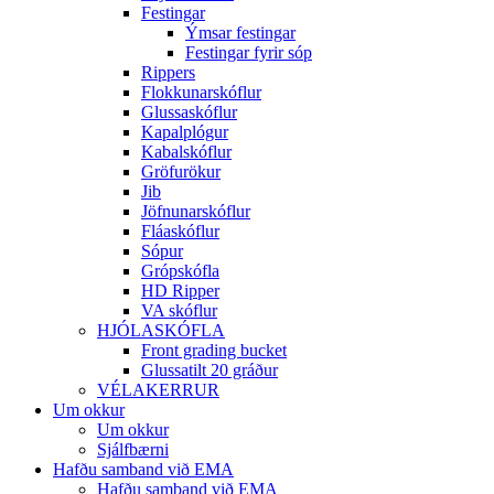
Festingar
Ýmsar festingar
Festingar fyrir sóp
Rippers
Flokkunarskóflur
Glussaskóflur
Kapalplógur
Kabalskóflur
Gröfurökur
Jib
Jöfnunarskóflur
Fláaskóflur
Sópur
Grópskófla
HD Ripper
VA skóflur
HJÓLASKÓFLA
Front grading bucket
Glussatilt 20 gráður
VÉLAKERRUR
Um okkur
Um okkur
Sjálfbærni
Hafðu samband við EMA
Hafðu samband við EMA