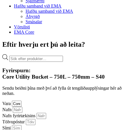
Sjálfbærni
Hafðu samband við EMA
Hafðu samband við EMA
Ábyrgð
Smásalar
Vörulisti
EMA Core
Eftir hverju ert þú að leita?
Products
search
Fyrirspurn:
Core Utility Bucket – 750L – 750mm – S40
Sendu beiðni þína með því að fylla út tengiliðaupplýsingar hér að
neðan.
Vara
Nafn
Nafn fyrirtækisins
Tölvupóstur
Sími