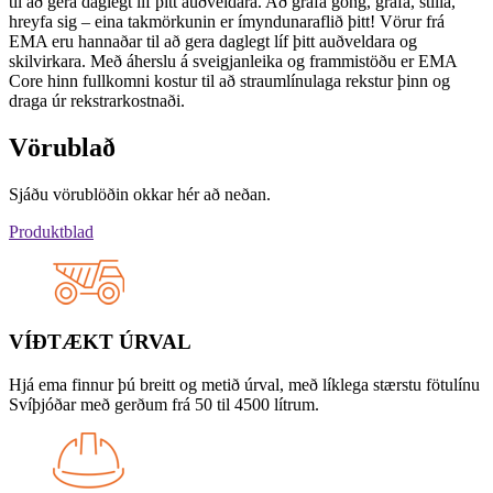
til að gera daglegt líf þitt auðveldara. Að grafa göng, grafa, stilla,
hreyfa sig – eina takmörkunin er ímyndunaraflið þitt! Vörur frá
EMA eru hannaðar til að gera daglegt líf þitt auðveldara og
skilvirkara. Með áherslu á sveigjanleika og frammistöðu er EMA
Core hinn fullkomni kostur til að straumlínulaga rekstur þinn og
draga úr rekstrarkostnaði.
Vörublað
Sjáðu vörublöðin okkar hér að neðan.
Produktblad
VÍÐTÆKT ÚRVAL
Hjá ema finnur þú breitt og metið úrval, með líklega stærstu fötulínu
Svíþjóðar með gerðum frá 50 til 4500 lítrum.