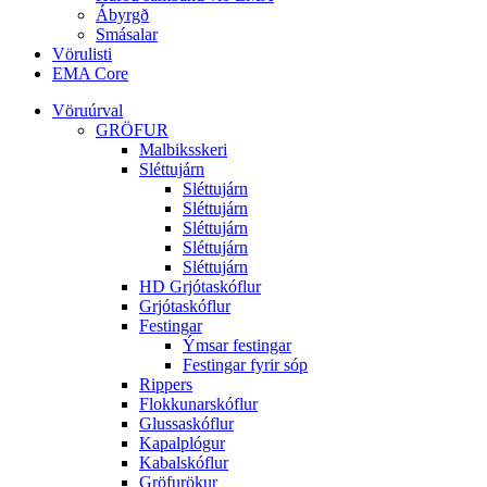
Ábyrgð
Smásalar
Vörulisti
EMA Core
Vöruúrval
GRÖFUR
Malbiksskeri
Sléttujárn
Sléttujárn
Sléttujárn
Sléttujárn
Sléttujárn
Sléttujárn
HD Grjótaskóflur
Grjótaskóflur
Festingar
Ýmsar festingar
Festingar fyrir sóp
Rippers
Flokkunarskóflur
Glussaskóflur
Kapalplógur
Kabalskóflur
Gröfurökur