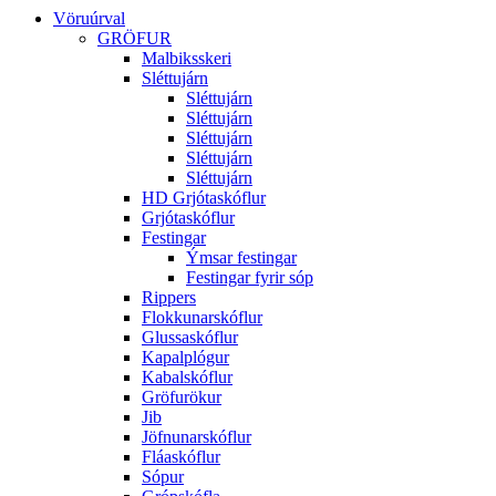
Vöruúrval
GRÖFUR
Malbiksskeri
Sléttujárn
Sléttujárn
Sléttujárn
Sléttujárn
Sléttujárn
Sléttujárn
HD Grjótaskóflur
Grjótaskóflur
Festingar
Ýmsar festingar
Festingar fyrir sóp
Rippers
Flokkunarskóflur
Glussaskóflur
Kapalplógur
Kabalskóflur
Gröfurökur
Jib
Jöfnunarskóflur
Fláaskóflur
Sópur