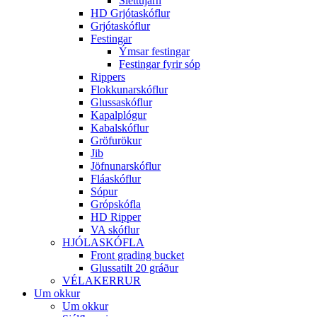
Sléttujárn
HD Grjótaskóflur
Grjótaskóflur
Festingar
Ýmsar festingar
Festingar fyrir sóp
Rippers
Flokkunarskóflur
Glussaskóflur
Kapalplógur
Kabalskóflur
Gröfurökur
Jib
Jöfnunarskóflur
Fláaskóflur
Sópur
Grópskófla
HD Ripper
VA skóflur
HJÓLASKÓFLA
Front grading bucket
Glussatilt 20 gráður
VÉLAKERRUR
Um okkur
Um okkur