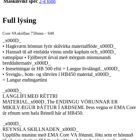
Maskinvikt spec
2-4 tonn
Full lýsing
Core VA skóflan 750mm – S40
_x000D_
• Hagkvæm hönnun fyrir skilvirka materialflöde_x000D_
• Hannað til að einfalda vinnu undir kaplum och_x000D_
vatnspípur • Fjölbreytt úrval með mörgum mismunandi
breddalternativ_x000D_
• Innsetningar úr HB 500 efni = Langur livslängd._x000D_
• Sveigju-, botn- og slitvörn í HB450 material_x000D_
= Langur endingartími
_x000D_
LANGLÍFI MEÐ RÉTTRI
MATERIAL_x000D_The ENDINGU VÖRUNNAR ER
MIKILVÆGUR ÞÁTTUR Í ARÐSEMI. Þess vegna er EMA Core
úr efnum sem hafa Brinell hár af HB450.
_x000D_
REYNSLA SKILLNADEN_x000D_
Upplifðu muninn með EMA Core VA fötunni, fötu sem er hönnuð