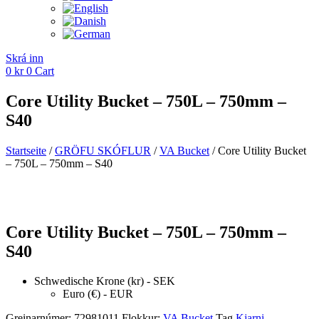
Skrá inn
0
kr
0
Cart
Core Utility Bucket – 750L – 750mm –
S40
Startseite
/
GRÖFU SKÓFLUR
/
VA Bucket
/ Core Utility Bucket
– 750L – 750mm – S40
Core Utility Bucket – 750L – 750mm –
S40
Schwedische Krone (kr) - SEK
Euro (€) - EUR
Greinarnúmer:
72981011
Flokkur:
VA Bucket
Tag
Kjarni