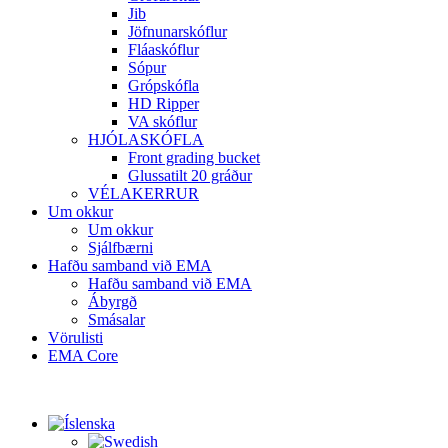
Jib
Jöfnunarskóflur
Fláaskóflur
Sópur
Grópskófla
HD Ripper
VA skóflur
HJÓLASKÓFLA
Front grading bucket
Glussatilt 20 gráður
VÉLAKERRUR
Um okkur
Um okkur
Sjálfbærni
Hafðu samband við EMA
Hafðu samband við EMA
Ábyrgð
Smásalar
Vörulisti
EMA Core