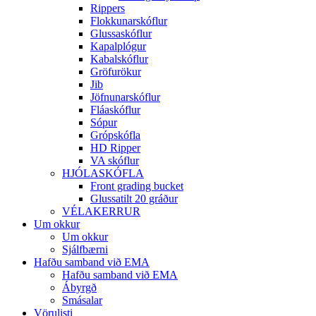
Rippers
Flokkunarskóflur
Glussaskóflur
Kapalplógur
Kabalskóflur
Gröfurökur
Jib
Jöfnunarskóflur
Fláaskóflur
Sópur
Grópskófla
HD Ripper
VA skóflur
HJÓLASKÓFLA
Front grading bucket
Glussatilt 20 gráður
VÉLAKERRUR
Um okkur
Um okkur
Sjálfbærni
Hafðu samband við EMA
Hafðu samband við EMA
Ábyrgð
Smásalar
Vörulisti