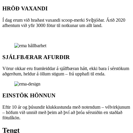
HRÖÐ VAXANDI
Í dag erum við hraðast vaxandi scoop-merki Svíþjóðar. Árið 2020
afhentum við yfir 3000 fötur til notkunar um allt land.
SJÁLFBÆRAR AFURÐIR
Vörur okkar eru framleiddar á sjálfbæran hátt, ekki bara í sérstökum
aðgerðum, heldur á öllum stigum – frá upphafi til enda.
EINSTÖK HÖNNUN
Eftir 10 ár og þúsundir klukkustunda með notendum – vélvirkjunum
– höfum við unnið með þeim að því að þróa sérsniðin en staðlað
fötulíkön.
Tengt