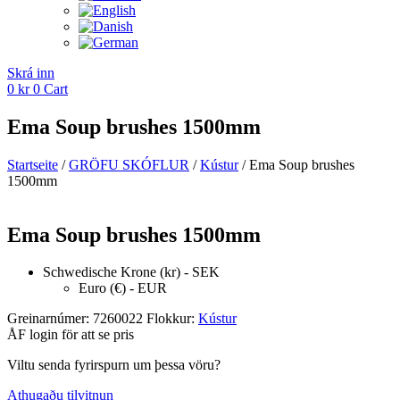
Skrá inn
0
kr
0
Cart
Ema Soup brushes 1500mm
Startseite
/
GRÖFU SKÓFLUR
/
Kústur
/ Ema Soup brushes
1500mm
Ema Soup brushes 1500mm
Schwedische Krone (kr) - SEK
Euro (€) - EUR
Greinarnúmer:
7260022
Flokkur:
Kústur
ÅF login för att se pris
Viltu senda fyrirspurn um þessa vöru?
Athugaðu tilvitnun