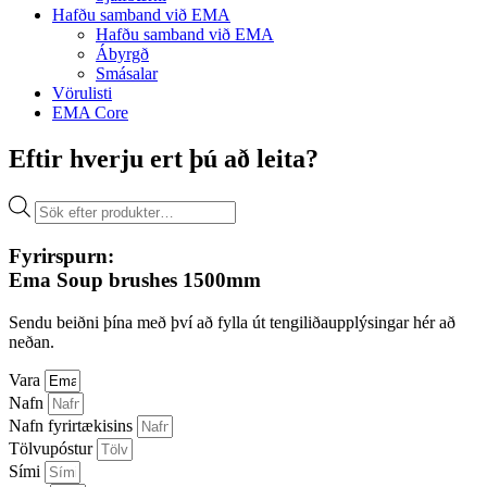
Hafðu samband við EMA
Hafðu samband við EMA
Ábyrgð
Smásalar
Vörulisti
EMA Core
Eftir hverju ert þú að leita?
Products
search
Fyrirspurn:
Ema Soup brushes 1500mm
Sendu beiðni þína með því að fylla út tengiliðaupplýsingar hér að
neðan.
Vara
Nafn
Nafn fyrirtækisins
Tölvupóstur
Sími