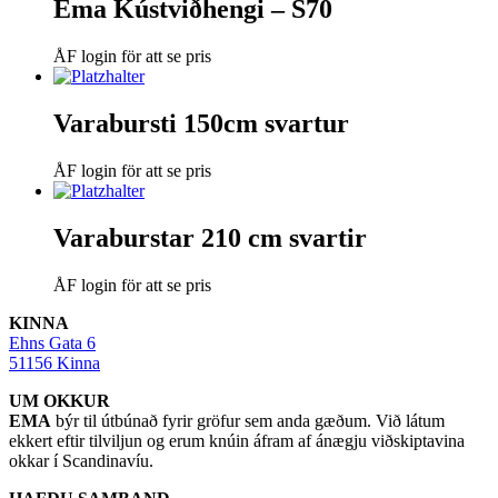
Ema Kústviðhengi – S70
ÅF login för att se pris
Varabursti 150cm svartur
ÅF login för att se pris
Varaburstar 210 cm svartir
ÅF login för att se pris
KINNA
Ehns Gata 6
51156 Kinna
UM OKKUR
EMA
býr til útbúnað fyrir gröfur sem anda gæðum. Við látum
ekkert eftir tilviljun og erum knúin áfram af ánægju viðskiptavina
okkar í Scandinavíu.