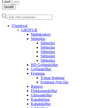
Lönd
Sendið
Products
search
Vöruúrval
GRÖFUR
Malbiksskeri
Sléttujárn
Sléttujárn
Sléttujárn
Sléttujárn
Sléttujárn
Sléttujárn
HD Grjótaskóflur
Grjótaskóflur
Festingar
Ýmsar festingar
Festingar fyrir sóp
Rippers
Flokkunarskóflur
Glussaskóflur
Kapalplógur
Kabalskóflur