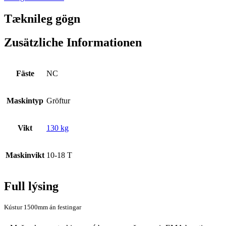
Tæknileg gögn
Zusätzliche Informationen
Fäste
NC
Maskintyp
Gröftur
Vikt
130 kg
Maskinvikt
10-18 T
Full lýsing
Kústur 1500mm án festingar