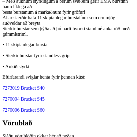
– Með auknum styrkingum á berum svæðum gerir EMA burstinn
hann líklega að
besta burstanum á markaðnum fyrir gröfur!
Allar stærðir hafa 11 skiptanlegar burstalínur sem eru mjög
auðveldar að breyta.
Sterkir burstar sem þýða að þú þarft hvorki stand né auka röð með
gúmmístriml.
• 11 skiptanlegar burstar
• Sterkir burstar fyrir standless grip
• Aukið styrkt
Eftirfarandi sviglar henta fyrir þennan kúst:
7273019 Bracket S40
7270004 Bracket S45
7270006 Bracket S60
Vörublað
Sjáðu vörublöðin okkar hér að neðan.