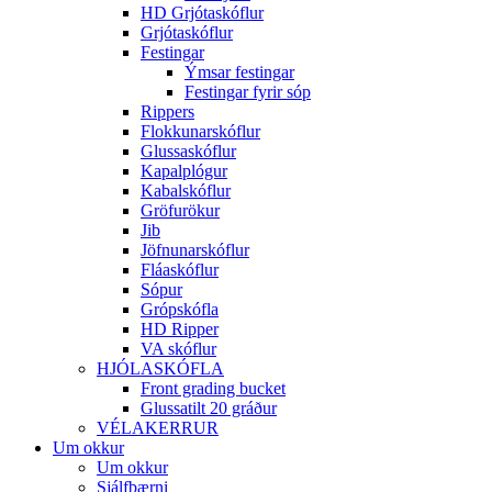
HD Grjótaskóflur
Grjótaskóflur
Festingar
Ýmsar festingar
Festingar fyrir sóp
Rippers
Flokkunarskóflur
Glussaskóflur
Kapalplógur
Kabalskóflur
Gröfurökur
Jib
Jöfnunarskóflur
Fláaskóflur
Sópur
Grópskófla
HD Ripper
VA skóflur
HJÓLASKÓFLA
Front grading bucket
Glussatilt 20 gráður
VÉLAKERRUR
Um okkur
Um okkur
Sjálfbærni