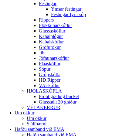
Festingar
Ýmsar festingar
Festingar fyrir sóp
Rippers
Flokkunarskóflur
Glussaskóflur
Kapalplógur
Kabalskóflur
Gröfurökur
Jib
Jöfnunarskóflur
Fláaskóflur
Sópur
Grópskófla
HD Ripper
VA skóflur
HJÓLASKÓFLA
Front grading bucket
Glussatilt 20 gráður
VÉLAKERRUR
Um okkur
Um okkur
Sjálfbærni
Hafðu samband við EMA
Hafðu samband við EMA