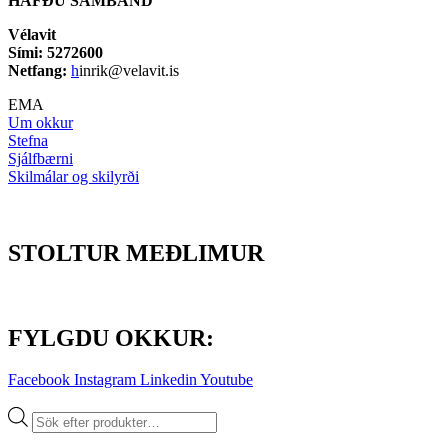
HAFÐU SAMBAND
Vélavit
Sími: 5272600
Netfang:
h
inrik@velavit.is
EMA
Um okkur
Stefna
Sjálfbærni
Skilmálar og skilyrði
STOLTUR MEÐLIMUR
FYLGDU OKKUR:
Facebook
Instagram
Linkedin
Youtube
Products
search