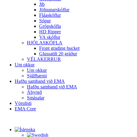
Jib
Jöfnunarskóflur
Fláaskóflur
Sópur
Grópskófla
HD Ripper
VA skóflur
HJÓLASKÓFLA
Front grading bucket
Glussatilt 20 gráður
VÉLAKERRUR
Um okkur
Um okkur
Sjálfbærni
Hafðu samband við EMA
Hafðu samband við EMA
Ábyrgð
Smásalar
Vörulisti
EMA Core