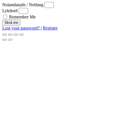
Notandanafn / Netfang
Lykilorð
Remember Me
Skrá inn
Lost your password?
|
Register