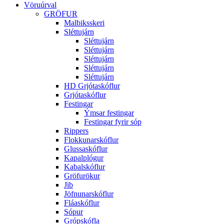
Vöruúrval
GRÖFUR
Malbiksskeri
Sléttujárn
Sléttujárn
Sléttujárn
Sléttujárn
Sléttujárn
Sléttujárn
HD Grjótaskóflur
Grjótaskóflur
Festingar
Ýmsar festingar
Festingar fyrir sóp
Rippers
Flokkunarskóflur
Glussaskóflur
Kapalplógur
Kabalskóflur
Gröfurökur
Jib
Jöfnunarskóflur
Fláaskóflur
Sópur
Grópskófla