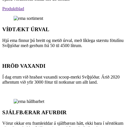
Produktblad
VÍÐTÆKT ÚRVAL
Hjá ema finnur þú breitt og metið úrval, með líklega stærstu fötulínu
Svíþjóðar með gerðum frá 50 til 4500 lítrum.
HRÖÐ VAXANDI
Í dag erum við hraðast vaxandi scoop-merki Svíþjóðar. Árið 2020
afhentum við yfir 3000 fötur til notkunar um allt land.
SJÁLFBÆRAR AFURÐIR
Vörur okkar eru framleiddar á sjálfbæran hátt, ekki bara í sérstökum