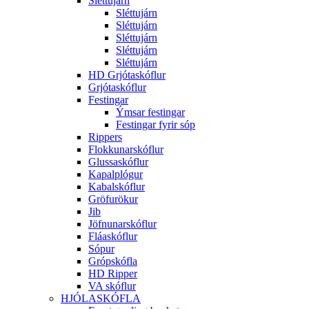
Sléttujárn
Sléttujárn
Sléttujárn
Sléttujárn
Sléttujárn
Sléttujárn
HD Grjótaskóflur
Grjótaskóflur
Festingar
Ýmsar festingar
Festingar fyrir sóp
Rippers
Flokkunarskóflur
Glussaskóflur
Kapalplógur
Kabalskóflur
Gröfurökur
Jib
Jöfnunarskóflur
Fláaskóflur
Sópur
Grópskófla
HD Ripper
VA skóflur
HJÓLASKÓFLA