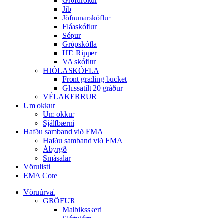
Gröfurökur
Jib
Jöfnunarskóflur
Fláaskóflur
Sópur
Grópskófla
HD Ripper
VA skóflur
HJÓLASKÓFLA
Front grading bucket
Glussatilt 20 gráður
VÉLAKERRUR
Um okkur
Um okkur
Sjálfbærni
Hafðu samband við EMA
Hafðu samband við EMA
Ábyrgð
Smásalar
Vörulisti
EMA Core
Vöruúrval
GRÖFUR
Malbiksskeri