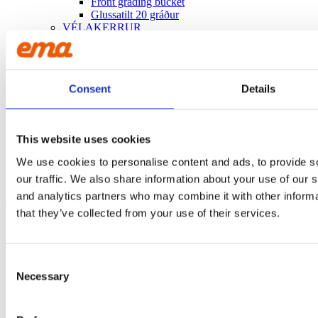
Front grading bucket
Glussatilt 20 gráður
VÉLAKERRUR
Um okkur
Um okkur
Sjálfbærni
Hafðu samband við EMA
Consent
Details
Hafðu samband við EMA
Ábyrgð
Smásalar
Vörulisti
This website uses cookies
EMA Core
We use cookies to personalise content and ads, to provide s
Eftir hverju ert þú að leita?
our traffic. We also share information about your use of our s
and analytics partners who may combine it with other informa
Products
that they’ve collected from your use of their services.
search
Fyrirspurn:
Ema Soup brushes 1500mm
Consent
Necessary
Selection
Sendu beiðni þína með því að fylla út tengiliðaupplýsingar hér að
neðan.
Vara