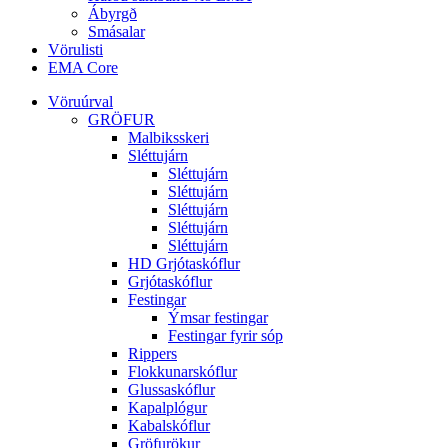
Ábyrgð
Smásalar
Vörulisti
EMA Core
Vöruúrval
GRÖFUR
Malbiksskeri
Sléttujárn
Sléttujárn
Sléttujárn
Sléttujárn
Sléttujárn
Sléttujárn
HD Grjótaskóflur
Grjótaskóflur
Festingar
Ýmsar festingar
Festingar fyrir sóp
Rippers
Flokkunarskóflur
Glussaskóflur
Kapalplógur
Kabalskóflur
Gröfurökur