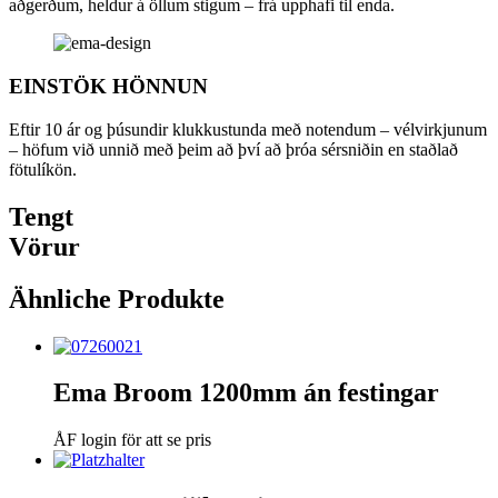
aðgerðum, heldur á öllum stigum – frá upphafi til enda.
EINSTÖK HÖNNUN
Eftir 10 ár og þúsundir klukkustunda með notendum – vélvirkjunum
– höfum við unnið með þeim að því að þróa sérsniðin en staðlað
fötulíkön.
Tengt
Vörur
Ähnliche Produkte
Ema Broom 1200mm án festingar
ÅF login för att se pris