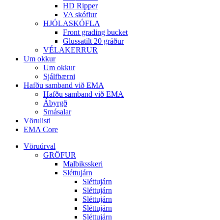
HD Ripper
VA skóflur
HJÓLASKÓFLA
Front grading bucket
Glussatilt 20 gráður
VÉLAKERRUR
Um okkur
Um okkur
Sjálfbærni
Hafðu samband við EMA
Hafðu samband við EMA
Ábyrgð
Smásalar
Vörulisti
EMA Core
Vöruúrval
GRÖFUR
Malbiksskeri
Sléttujárn
Sléttujárn
Sléttujárn
Sléttujárn
Sléttujárn
Sléttujárn