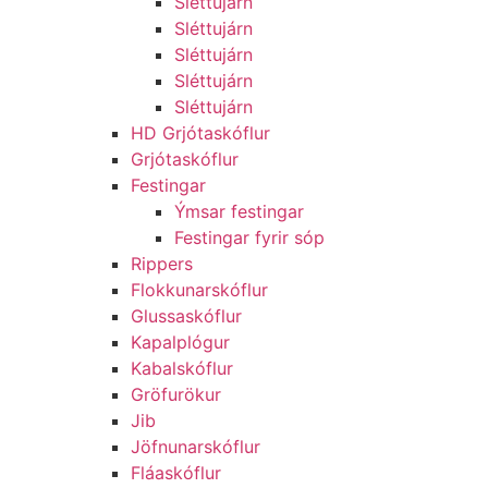
Sléttujárn
Sléttujárn
Sléttujárn
Sléttujárn
Sléttujárn
HD Grjótaskóflur
Grjótaskóflur
Festingar
Ýmsar festingar
Festingar fyrir sóp
Rippers
Flokkunarskóflur
Glussaskóflur
Kapalplógur
Kabalskóflur
Gröfurökur
Jib
Jöfnunarskóflur
Fláaskóflur