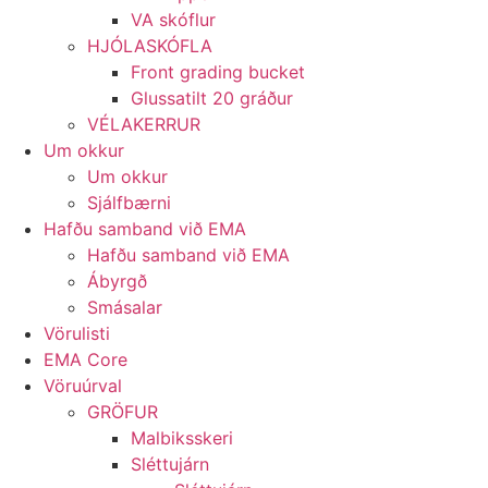
VA skóflur
HJÓLASKÓFLA
Front grading bucket
Glussatilt 20 gráður
VÉLAKERRUR
Um okkur
Um okkur
Sjálfbærni
Hafðu samband við EMA
Hafðu samband við EMA
Ábyrgð
Smásalar
Vörulisti
EMA Core
Vöruúrval
GRÖFUR
Malbiksskeri
Sléttujárn