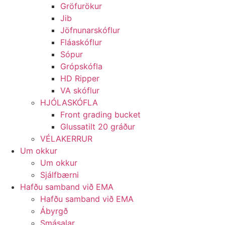
Gröfurökur
Jib
Jöfnunarskóflur
Fláaskóflur
Sópur
Grópskófla
HD Ripper
VA skóflur
HJÓLASKÓFLA
Front grading bucket
Glussatilt 20 gráður
VÉLAKERRUR
Um okkur
Um okkur
Sjálfbærni
Hafðu samband við EMA
Hafðu samband við EMA
Ábyrgð
Smásalar