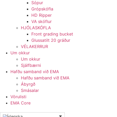
Sópur
Grópskófla
HD Ripper
VA skóflur
HJÓLASKÓFLA
Front grading bucket
Glussatilt 20 gráður
VÉLAKERRUR
Um okkur
Um okkur
Sjálfbærni
Hafðu samband við EMA
Hafðu samband við EMA
Ábyrgð
Smásalar
Vörulisti
EMA Core