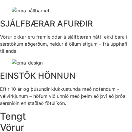
SJÁLFBÆRAR AFURÐIR
Vörur okkar eru framleiddar á sjálfbæran hátt, ekki bara í
sérstökum aðgerðum, heldur á öllum stigum – frá upphafi
til enda.
EINSTÖK HÖNNUN
Eftir 10 ár og þúsundir klukkustunda með notendum –
vélvirkjunum – höfum við unnið með þeim að því að þróa
sérsniðin en staðlað fötulíkön.
Tengt
Vörur