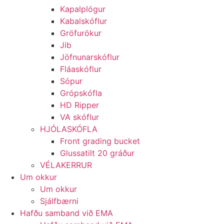
Kapalplógur
Kabalskóflur
Gröfurökur
Jib
Jöfnunarskóflur
Fláaskóflur
Sópur
Grópskófla
HD Ripper
VA skóflur
HJÓLASKÓFLA
Front grading bucket
Glussatilt 20 gráður
VÉLAKERRUR
Um okkur
Um okkur
Sjálfbærni
Hafðu samband við EMA