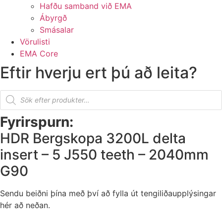
Hafðu samband við EMA
Ábyrgð
Smásalar
Vörulisti
EMA Core
Eftir hverju ert þú að leita?
Products
search
Fyrirspurn:
HDR Bergskopa 3200L delta
insert – 5 J550 teeth – 2040mm
G90
Sendu beiðni þína með því að fylla út tengiliðaupplýsingar
hér að neðan.