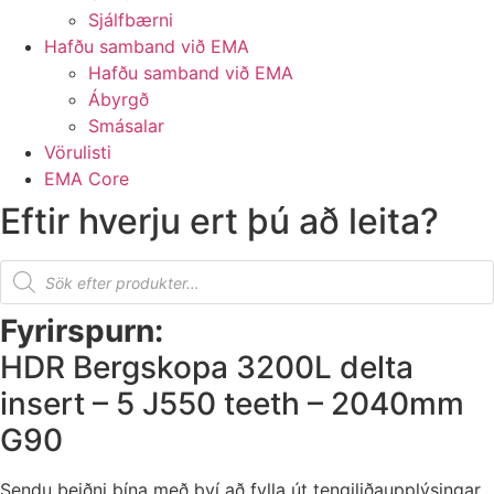
Sjálfbærni
Hafðu samband við EMA
Hafðu samband við EMA
Ábyrgð
Smásalar
Vörulisti
EMA Core
Eftir hverju ert þú að leita?
Products
search
Fyrirspurn:
HDR Bergskopa 3200L delta
insert – 5 J550 teeth – 2040mm
G90
Sendu beiðni þína með því að fylla út tengiliðaupplýsingar