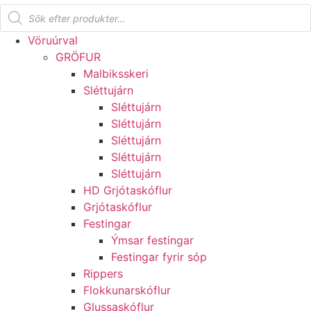
Products
search
Vöruúrval
GRÖFUR
Malbiksskeri
Sléttujárn
Sléttujárn
Sléttujárn
Sléttujárn
Sléttujárn
Sléttujárn
HD Grjótaskóflur
Grjótaskóflur
Festingar
Ýmsar festingar
Festingar fyrir sóp
Rippers
Flokkunarskóflur
Glussaskóflur