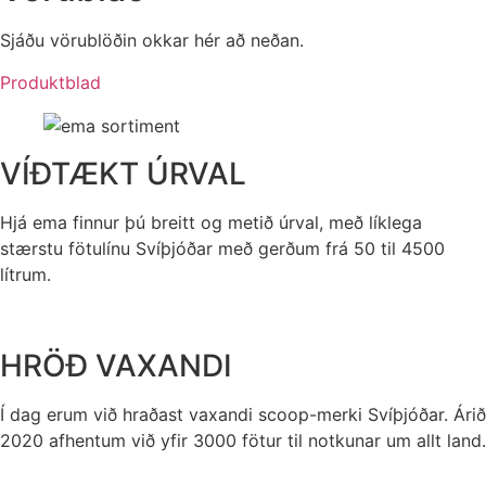
Sjáðu vörublöðin okkar hér að neðan.
Produktblad
VÍÐTÆKT ÚRVAL
Hjá ema finnur þú breitt og metið úrval, með líklega
stærstu fötulínu Svíþjóðar með gerðum frá 50 til 4500
lítrum.
HRÖÐ VAXANDI
Í dag erum við hraðast vaxandi scoop-merki Svíþjóðar. Árið
2020 afhentum við yfir 3000 fötur til notkunar um allt land.