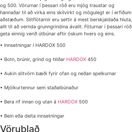
og 500. Vörurnar í þessari röð eru mjög traustar og
hannaðar til að virka eins skilvirkt og mögulegt er í erfiðum
aðstæðum. Slitflötarnir eru settir á mest berskjaldaða hluta,
allt til að vernda grunngrindina ávallt. Föturnar í þessari röð
geta einnig verið útbúnar eftir óskum hvers og eins.
• Innsetningar í HARDOX 500
• Botn, brúnir, grind og hliðar
HARDOX
450
• Aukin slitvörn bæði fyrir ofan og neðan spelkurnar
• Mjólkurtennur sem staðalbúnaður
• Bera rif innan og utan á
HARDOX
500
• Bein eða delta innsetningar
Vörublað