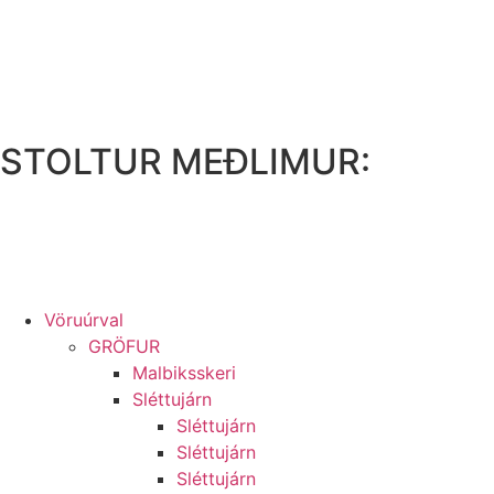
Skip
to
content
STOLTUR MEÐLIMUR:
Vöruúrval
GRÖFUR
Malbiksskeri
Sléttujárn
Sléttujárn
Sléttujárn
Sléttujárn