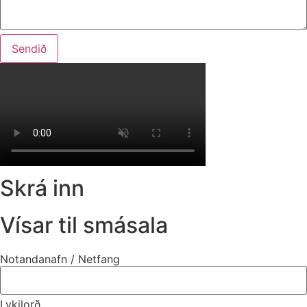
Sendið
Skrá inn
Vísar til smásala
Notandanafn / Netfang
Lykilorð