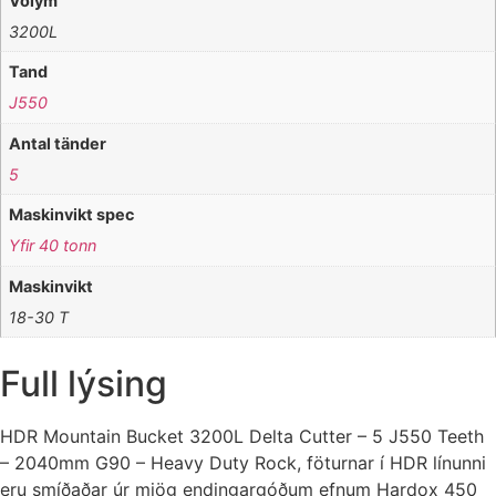
Volym
3200L
Tand
J550
Antal tänder
5
Maskinvikt spec
Yfir 40 tonn
Maskinvikt
18-30 T
Full lýsing
HDR Mountain Bucket 3200L Delta Cutter – 5 J550 Teeth
– 2040mm G90 – Heavy Duty Rock, föturnar í HDR línunni
eru smíðaðar úr mjög endingargóðum efnum Hardox 450