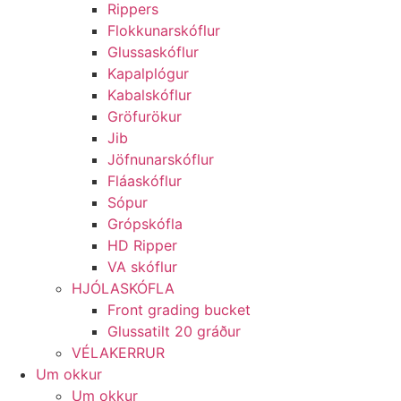
Rippers
Flokkunarskóflur
Glussaskóflur
Kapalplógur
Kabalskóflur
Gröfurökur
Jib
Jöfnunarskóflur
Fláaskóflur
Sópur
Grópskófla
HD Ripper
VA skóflur
HJÓLASKÓFLA
Front grading bucket
Glussatilt 20 gráður
VÉLAKERRUR
Um okkur
Um okkur