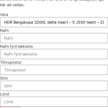
hér að neðan.
Vara
Nafn
Nafn fyrirtækisins
Tölvupóstur
Sími
Lönd