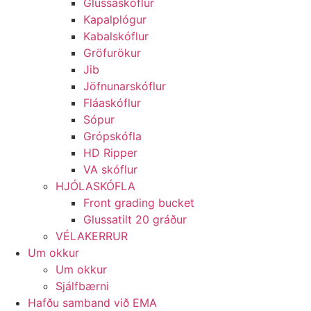
Glussaskóflur
Kapalplógur
Kabalskóflur
Gröfurökur
Jib
Jöfnunarskóflur
Fláaskóflur
Sópur
Grópskófla
HD Ripper
VA skóflur
HJÓLASKÓFLA
Front grading bucket
Glussatilt 20 gráður
VÉLAKERRUR
Um okkur
Um okkur
Sjálfbærni
Hafðu samband við EMA