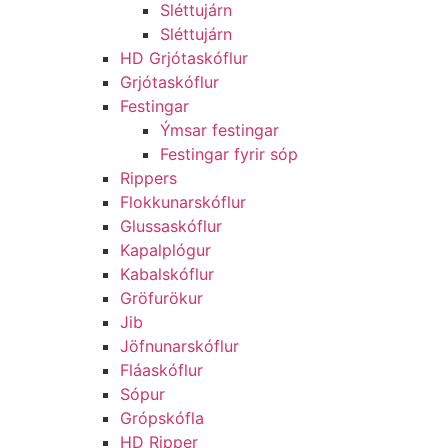
Sléttujárn
Sléttujárn
HD Grjótaskóflur
Grjótaskóflur
Festingar
Ýmsar festingar
Festingar fyrir sóp
Rippers
Flokkunarskóflur
Glussaskóflur
Kapalplógur
Kabalskóflur
Gröfurökur
Jib
Jöfnunarskóflur
Fláaskóflur
Sópur
Grópskófla
HD Ripper