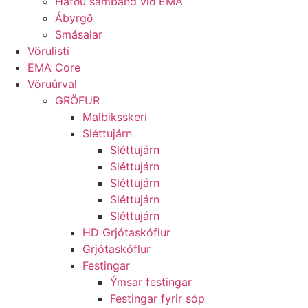
Hafðu samband við EMA
Ábyrgð
Smásalar
Vörulisti
EMA Core
Vöruúrval
GRÖFUR
Malbiksskeri
Sléttujárn
Sléttujárn
Sléttujárn
Sléttujárn
Sléttujárn
Sléttujárn
HD Grjótaskóflur
Grjótaskóflur
Festingar
Ýmsar festingar
Festingar fyrir sóp