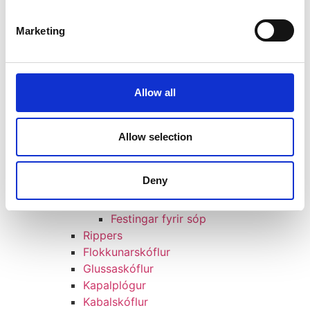
Vöruúrval
GRÖFUR
Marketing
Malbiksskeri
Sléttujárn
Sléttujárn
Sléttujárn
Allow all
Sléttujárn
Sléttujárn
Sléttujárn
Allow selection
HD Grjótaskóflur
Grjótaskóflur
Deny
Festingar
Ýmsar festingar
Festingar fyrir sóp
Rippers
Flokkunarskóflur
Glussaskóflur
Kapalplógur
Kabalskóflur