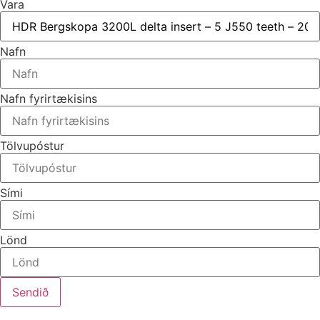
Vara
Nafn
Nafn fyrirtækisins
Tölvupóstur
Sími
Lönd
Sendið