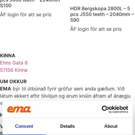
S100
HDR Bergskopa 2800L – 5
pcs J550 teeth – 2040mm –
ÅF login för att se pris
S90
ÅF login för att se pris
KINNA
Ehns Gata 6
51156 Kinna
UM OKKUR
EMA
býr til útbúnað fyrir gröfur sem anda gæðum. Við
látum ekkert eftir tilviljun og erum knúin áfram af ánægju
viðskiptavina okkar í Scandinavíu.
HAFÐU SAMBAND
Vélavit
Consent
Details
About
Sími: 5272600