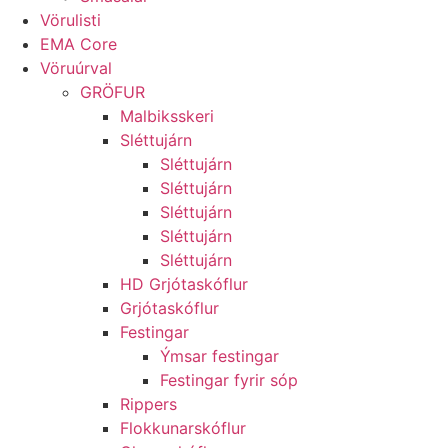
Vörulisti
EMA Core
Vöruúrval
GRÖFUR
Malbiksskeri
Sléttujárn
Sléttujárn
Sléttujárn
Sléttujárn
Sléttujárn
Sléttujárn
HD Grjótaskóflur
Grjótaskóflur
Festingar
Ýmsar festingar
Festingar fyrir sóp
Rippers
Flokkunarskóflur