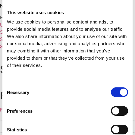
Netfang:
h
inrik@velavit.is
This website uses cookies
EMA
We use cookies to personalise content and ads, to
Um okkur
provide social media features and to analyse our traffic.
Stefna
We also share information about your use of our site with
Sjálfbærni
our social media, advertising and analytics partners who
Skilmálar og skilyrði
may combine it with other information that you’ve
provided to them or that they’ve collected from your use
of their services.
STOLTUR MEÐLIMUR
Consent
FYLGDU OKKUR:
Necessary
Selection
Facebook
Instagram
Linkedin
Youtube
Preferences
Products
search
Statistics