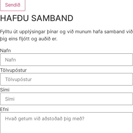
Sendið
HAFÐU SAMBAND
Fylltu út upplýsingar þínar og við munum hafa samband við
þig eins fljótt og auðið er.
Nafn
Tölvupóstur
Sími
Efni