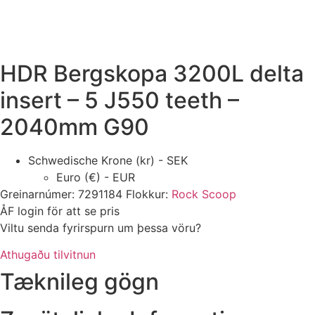
HDR Bergskopa 3200L delta
insert – 5 J550 teeth –
2040mm G90
Schwedische Krone (kr) - SEK
Euro (€) - EUR
Greinarnúmer:
7291184
Flokkur:
Rock Scoop
ÅF login för att se pris
Viltu senda fyrirspurn um þessa vöru?
Athugaðu tilvitnun
Tæknileg gögn