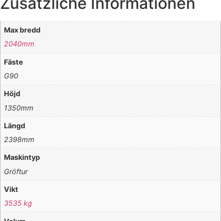
Zusätzliche Informationen
Max bredd
2040mm
Fäste
G90
Höjd
1350mm
Längd
2398mm
Maskintyp
Gröftur
Vikt
3535 kg